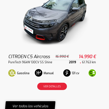
CITROEN C5 Aircross
14.990 €
16.990 €
PureTech 96kW 130CV SS Shine
2019
61.763 km
Gasolina
131 cv
Manual
VER DETALLES
Ver todos los vehículos