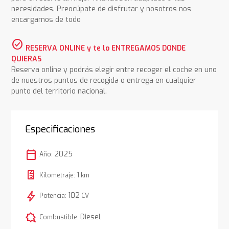
necesidades. Preocúpate de disfrutar y nosotros nos
encargamos de todo
check_circle
RESERVA ONLINE y te lo ENTREGAMOS DONDE
QUIERAS
Reserva online y podrás elegir entre recoger el coche en uno
de nuestros puntos de recogida o entrega en cualquier
punto del territorio nacional.
Especificaciones
calendar_today
2025
Año:
1
Kilometraje:
km
bolt
102
Potencia:
CV
comic_bubble
Diesel
Combustible: