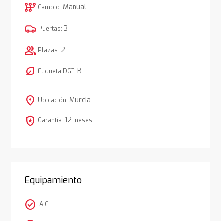
auto_transmission
Manual
Cambio:
3
Puertas:
group
2
Plazas:
nest_eco_leaf
B
Etiqueta DGT:
location_on
Murcia
Ubicación:
local_police
12
Garantía:
meses
Equipamiento
check_circle
A.C