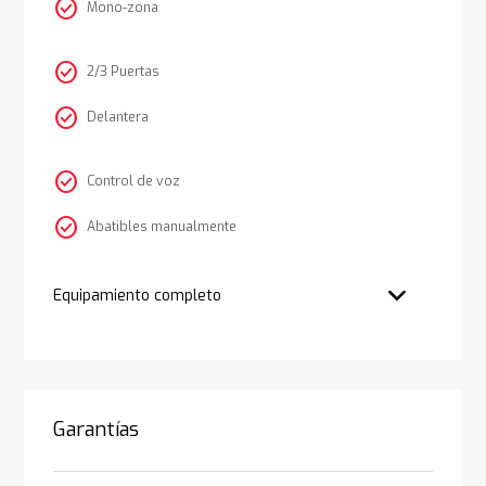
check_circle
Mono-zona
check_circle
2/3 Puertas
check_circle
Delantera
check_circle
Control de voz
check_circle
Abatibles manualmente
Equipamiento completo
Garantías