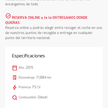
encargamos de todo
check_circle
RESERVA ONLINE y te lo ENTREGAMOS DONDE
QUIERAS
Reserva online y podrás elegir entre recoger el coche en uno
de nuestros puntos de recogida o entrega en cualquier
punto del territorio nacional.
Especificaciones
calendar_today
2015
Año:
71.884
Kilometraje:
km
bolt
75
Potencia:
CV
comic_bubble
Diesel
Combustible: