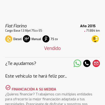
Fiat Fiorino
Año 2015
Cargo Base 1.3 Mjet 75cv E5
71.884 km
Diesel
75 cv
Manual
Vendido
¿Te ayudamos?
Este vehículo te hará feliz por...
check_circle
FINANCIACIÓN A SU MEDIDA
¿Quieres financiar? Trabajamos con multiples entidades
para ofrecerte la mejor financiación adaptada a tus
necesidades. Preocúpate de disfrutar y nosotros nos