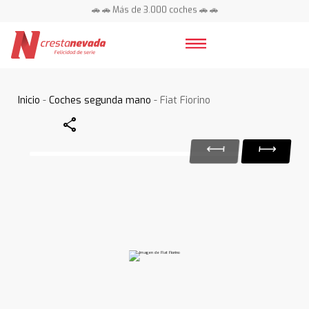
🚗 🚗 Más de 3.000 coches 🚗 🚗
📍 Centros en toda España ⭐
Inicio
-
Coches segunda mano
- Fiat Fiorino
Share