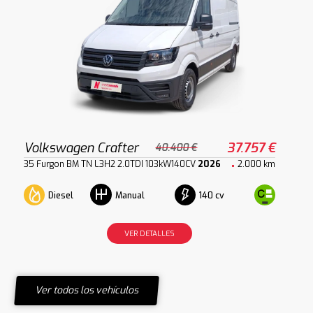
Volkswagen Crafter
37.757 €
40.400 €
35 Furgon BM TN L3H2 2.0TDI 103kW140CV
2026
2.000 km
Diesel
140 cv
Manual
VER DETALLES
Ver todos los vehículos