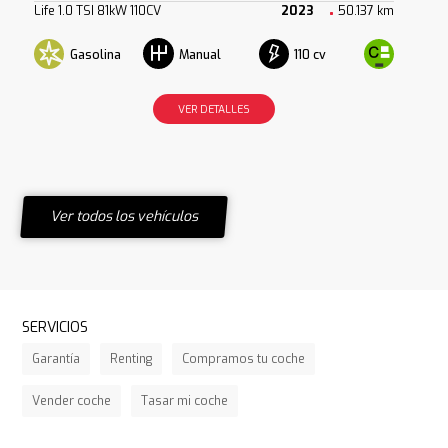
Life 1.0 TSI 81kW 110CV
2023
50.137 km
Gasolina
110 cv
Manual
VER DETALLES
Ver todos los vehículos
SERVICIOS
Garantía
Renting
Compramos tu coche
Vender coche
Tasar mi coche