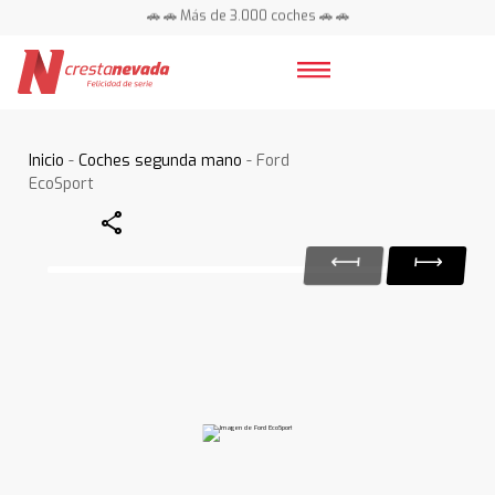
🚗 🚗 Más de 3.000 coches 🚗 🚗
📍 Centros en toda España ⭐
Inicio
-
Coches segunda mano
- Ford
EcoSport
Share