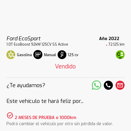
Ford EcoSport
Año 2022
1.0T EcoBoost 92kW 125CV SS Active
72.125 km
Gasolina
125 cv
Manual
Vendido
¿Te ayudamos?
Este vehículo te hará feliz por...
check_circle
2 MESES DE PRUEBA o 1000km
Podrá cambiar el vehículo por otro sin pérdida de valor.