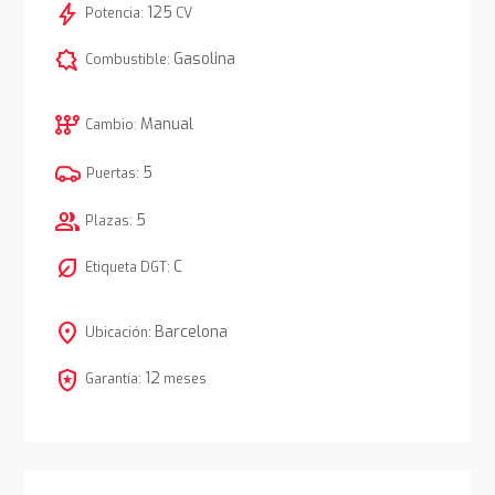
bolt
125
Potencia:
CV
comic_bubble
Gasolina
Combustible:
auto_transmission
Manual
Cambio:
5
Puertas:
group
5
Plazas:
nest_eco_leaf
C
Etiqueta DGT:
location_on
Barcelona
Ubicación:
local_police
12
Garantía:
meses