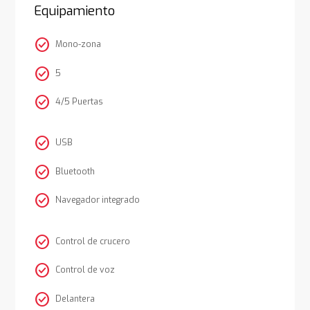
Equipamiento
check_circle
Mono-zona
check_circle
5
check_circle
4/5 Puertas
check_circle
USB
check_circle
Bluetooth
check_circle
Navegador integrado
check_circle
Control de crucero
check_circle
Control de voz
check_circle
Delantera