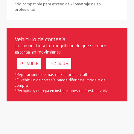
*No compatible para exceso de kilometraje o uso
profesional
Vehículo de cortesía
La comodidad y la tranquilidad de que siempre
estarás en movimiento
1+1 500 €
1+2 500 €
*Reparaciones de más de 72 horas en taller
*El vehículo de cortesía puede diferir del modelo de
compra
*Recogida y entrega en instalaciones de Crestanevada