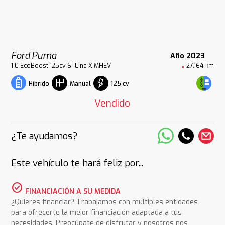
Ford Puma
Año 2023
1.0 EcoBoost 125cv STLine X MHEV
27.164 km
125 cv
Híbrido
Manual
Vendido
¿Te ayudamos?
Este vehículo te hará feliz por...
check_circle
FINANCIACIÓN A SU MEDIDA
¿Quieres financiar? Trabajamos con multiples entidades
para ofrecerte la mejor financiación adaptada a tus
necesidades. Preocúpate de disfrutar y nosotros nos