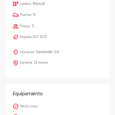
auto_transmission
Manual
Cambio:
5
Puertas:
group
5
Plazas:
nest_eco_leaf
ECO
Etiqueta DGT:
location_on
Santander GV
Ubicación:
local_police
12
Garantía:
meses
Equipamiento
check_circle
Mono-zona