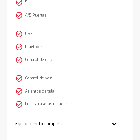
check_circle
5
check_circle
4/5 Puertas
check_circle
USB
check_circle
Bluetooth
check_circle
Control de crucero
check_circle
Control de voz
check_circle
Asientos de tela
check_circle
Lunas traseras tintadas
Equipamiento completo