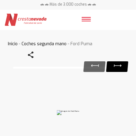
🚗 🚗 Más de 3.000 coches 🚗 🚗
📍 Centros en toda España ⭐
Inicio
-
Coches segunda mano
- Ford Puma
Share