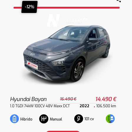
-12%
Hyundai Bayon
14.490 €
16.490 €
1.0 TGDI 74kW 100CV 48V Maxx DCT
2022
106.500 km
101 cv
Híbrido
Manual