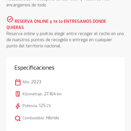
encargamos de todo
check_circle
RESERVA ONLINE y te lo ENTREGAMOS DONDE
QUIERAS
Reserva online y podrás elegir entre recoger el coche en uno
de nuestros puntos de recogida o entrega en cualquier
punto del territorio nacional.
Especificaciones
calendar_today
2023
Año:
27.164
Kilometraje:
km
bolt
125
Potencia:
CV
comic_bubble
Híbrido
Combustible: