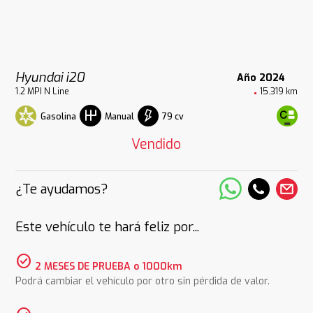
Hyundai i20
Año 2024
1.2 MPI N Line
15.319 km
Gasolina
79 cv
Manual
Vendido
¿Te ayudamos?
Este vehículo te hará feliz por...
check_circle
2 MESES DE PRUEBA o 1000km
Podrá cambiar el vehículo por otro sin pérdida de valor.