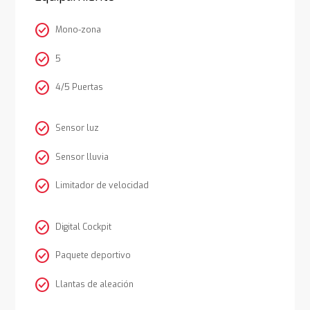
check_circle
Mono-zona
check_circle
5
check_circle
4/5 Puertas
check_circle
Sensor luz
check_circle
Sensor lluvia
check_circle
Limitador de velocidad
check_circle
Digital Cockpit
check_circle
Paquete deportivo
check_circle
Llantas de aleación