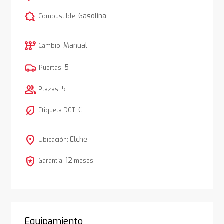
comic_bubble
Gasolina
Combustible:
auto_transmission
Manual
Cambio:
5
Puertas:
group
5
Plazas:
nest_eco_leaf
C
Etiqueta DGT:
location_on
Elche
Ubicación:
local_police
12
Garantía:
meses
Equipamiento