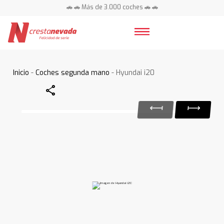
🚗 🚗 Más de 3.000 coches 🚗 🚗
📍 Centros en toda España ⭐
Inicio
-
Coches segunda mano
- Hyundai i20
Share