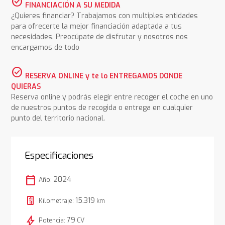
check_circle
FINANCIACIÓN A SU MEDIDA
¿Quieres financiar? Trabajamos con multiples entidades
para ofrecerte la mejor financiación adaptada a tus
necesidades. Preocúpate de disfrutar y nosotros nos
encargamos de todo
check_circle
RESERVA ONLINE y te lo ENTREGAMOS DONDE
QUIERAS
Reserva online y podrás elegir entre recoger el coche en uno
de nuestros puntos de recogida o entrega en cualquier
punto del territorio nacional.
Especificaciones
calendar_today
2024
Año:
15.319
Kilometraje:
km
bolt
79
Potencia:
CV