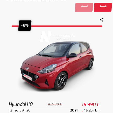
-11%
Hyundai i10
16.990 €
18.990 €
1.2 Tecno AT 2C
2021
46.354 km