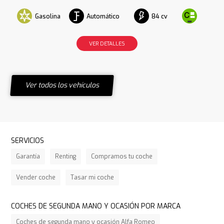
Gasolina
Automático
84 cv
VER DETALLES
Ver todos los vehículos
SERVICIOS
Garantía
Renting
Compramos tu coche
Vender coche
Tasar mi coche
COCHES DE SEGUNDA MANO Y OCASIÓN POR MARCA
Coches de segunda mano y ocasión Alfa Romeo