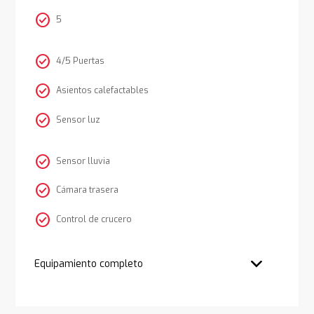
check_circle
5
check_circle
4/5 Puertas
check_circle
Asientos calefactables
check_circle
Sensor luz
check_circle
Sensor lluvia
check_circle
Cámara trasera
check_circle
Control de crucero
Equipamiento completo