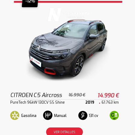
-12%
CITROEN C5 Aircross
14.990 €
16.990 €
PureTech 96kW 130CV SS Shine
2019
61.763 km
Gasolina
131 cv
Manual
VER DETALLES