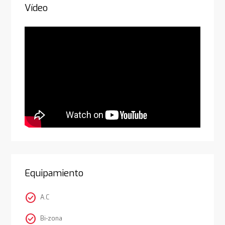
Vídeo
Equipamiento
check_circle
A.C
check_circle
Bi-zona