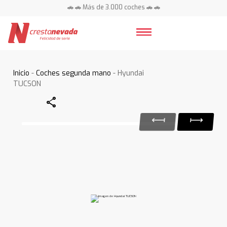
🚗 🚗 Más de 3.000 coches 🚗 🚗
📍 Centros en toda España ⭐
Inicio
-
Coches segunda mano
- Hyundai
TUCSON
Share