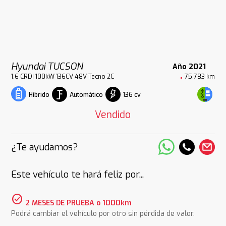
Hyundai TUCSON
Año 2021
1.6 CRDI 100kW 136CV 48V Tecno 2C
75.783 km
Automático
136 cv
Híbrido
Vendido
¿Te ayudamos?
Este vehículo te hará feliz por...
check_circle
2 MESES DE PRUEBA o 1000km
Podrá cambiar el vehículo por otro sin pérdida de valor.