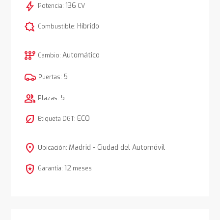
bolt
136
Potencia:
CV
comic_bubble
Híbrido
Combustible:
auto_transmission
Automático
Cambio:
5
Puertas:
group
5
Plazas:
nest_eco_leaf
ECO
Etiqueta DGT:
location_on
Madrid - Ciudad del Automóvil
Ubicación:
local_police
12
Garantía:
meses