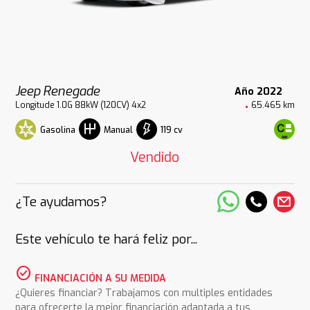
Jeep Renegade
Año 2022
Longitude 1.0G 88kW (120CV) 4x2
65.465 km
Gasolina
119 cv
Manual
Vendido
¿Te ayudamos?
Este vehículo te hará feliz por...
check_circle
FINANCIACIÓN A SU MEDIDA
¿Quieres financiar? Trabajamos con multiples entidades
para ofrecerte la mejor financiación adaptada a tus