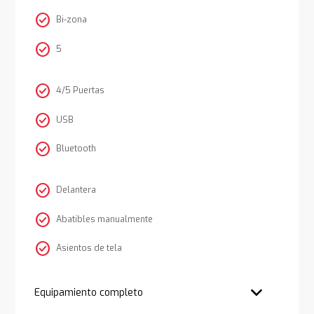
check_circle
Bi-zona
check_circle
5
check_circle
4/5 Puertas
check_circle
USB
check_circle
Bluetooth
check_circle
Delantera
check_circle
Abatibles manualmente
check_circle
Asientos de tela
Equipamiento completo