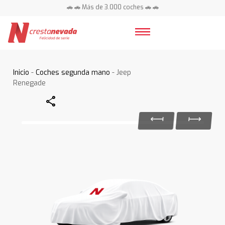
🚗 🚗 Más de 3.000 coches 🚗 🚗
📍 Centros en toda España ⭐
Inicio
-
Coches segunda mano
- Jeep
Renegade
Share