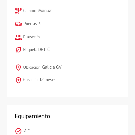
auto_transmission
Manual
Cambio:
5
Puertas:
group
5
Plazas:
nest_eco_leaf
C
Etiqueta DGT:
location_on
Galicia GV
Ubicación:
local_police
12
Garantía:
meses
Equipamiento
check_circle
A.C