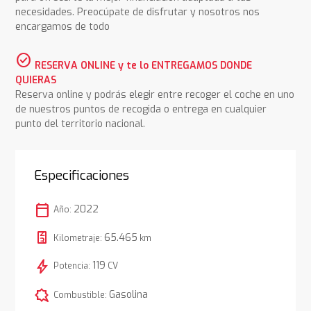
necesidades. Preocúpate de disfrutar y nosotros nos
encargamos de todo
check_circle
RESERVA ONLINE y te lo ENTREGAMOS DONDE
QUIERAS
Reserva online y podrás elegir entre recoger el coche en uno
de nuestros puntos de recogida o entrega en cualquier
punto del territorio nacional.
Especificaciones
calendar_today
2022
Año:
65.465
Kilometraje:
km
bolt
119
Potencia:
CV
comic_bubble
Gasolina
Combustible: