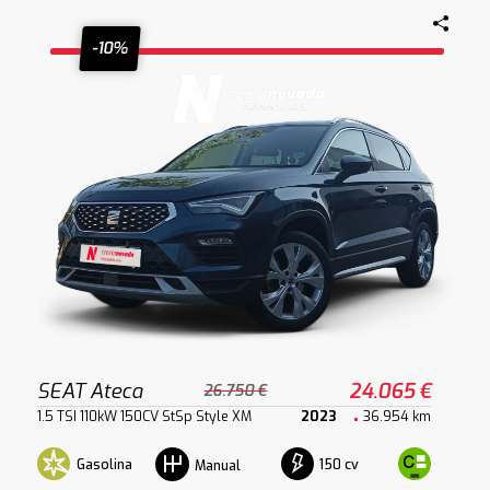
-10%
SEAT Ateca
24.065 €
26.750 €
1.5 TSI 110kW 150CV StSp Style XM
2023
36.954 km
Gasolina
150 cv
Manual