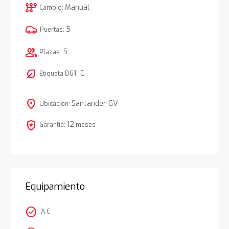
auto_transmission
Manual
Cambio:
5
Puertas:
group
5
Plazas:
nest_eco_leaf
C
Etiqueta DGT:
location_on
Santander GV
Ubicación:
local_police
12
Garantía:
meses
Equipamiento
check_circle
A.C