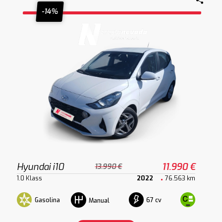
-14%
Hyundai i10
11.990 €
13.990 €
1.0 Klass
2022
76.563 km
Gasolina
67 cv
Manual