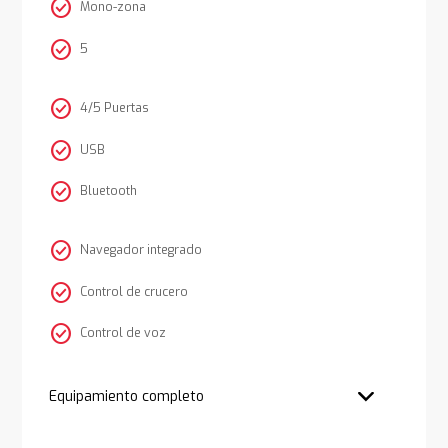
check_circle
Mono-zona
check_circle
5
check_circle
4/5 Puertas
check_circle
USB
check_circle
Bluetooth
check_circle
Navegador integrado
check_circle
Control de crucero
check_circle
Control de voz
Equipamiento completo