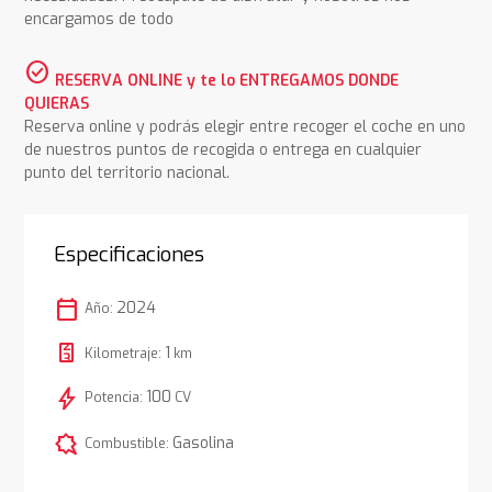
encargamos de todo
check_circle
RESERVA ONLINE y te lo ENTREGAMOS DONDE
QUIERAS
Reserva online y podrás elegir entre recoger el coche en uno
de nuestros puntos de recogida o entrega en cualquier
punto del territorio nacional.
Especificaciones
calendar_today
2024
Año:
1
Kilometraje:
km
bolt
100
Potencia:
CV
comic_bubble
Gasolina
Combustible: