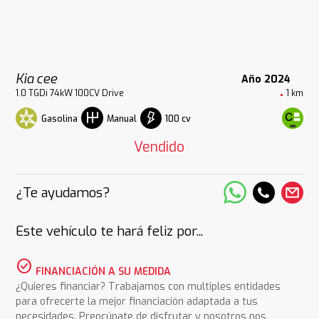
Kia cee
Año 2024
1.0 TGDi 74kW 100CV Drive
1 km
Gasolina
100 cv
Manual
Vendido
¿Te ayudamos?
Este vehículo te hará feliz por...
check_circle
FINANCIACIÓN A SU MEDIDA
¿Quieres financiar? Trabajamos con multiples entidades
para ofrecerte la mejor financiación adaptada a tus
necesidades. Preocúpate de disfrutar y nosotros nos