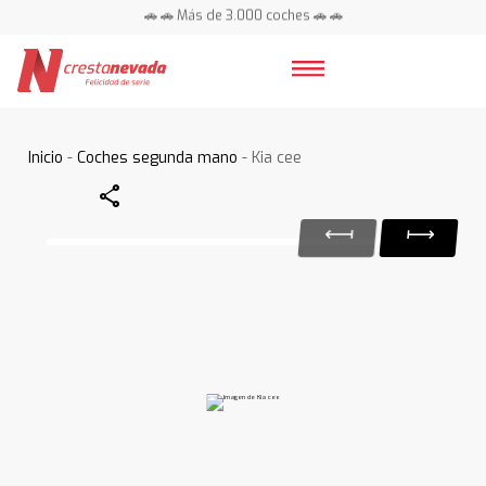
🚗 🚗 Más de 3.000 coches 🚗 🚗
📍 Centros en toda España ⭐
Inicio
-
Coches segunda mano
- Kia cee
Share