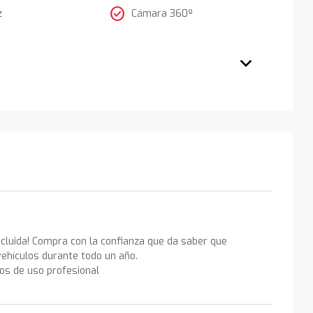
check_circle
z
Cámara 360º
ncluida! Compra con la confianza que da saber que
ehículos durante todo un año.
los de uso profesional