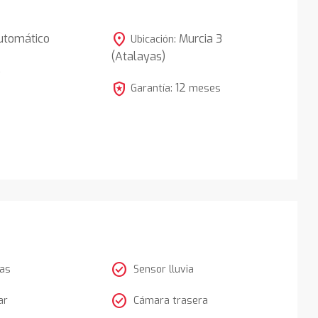
location_on
utomático
Murcia 3
Ubicación:
(Atalayas)
5
local_police
12
Garantía:
meses
check_circle
tas
Sensor lluvia
check_circle
ar
Cámara trasera