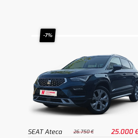
-7%
SEAT Ateca
25.000 
26.750 €