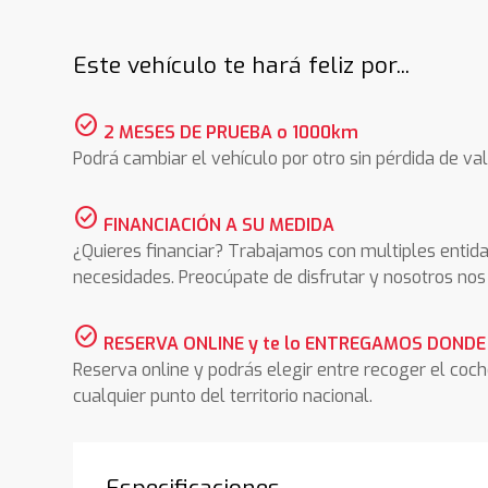
Este vehículo te hará feliz por...
check_circle
2 MESES DE PRUEBA o 1000km
Podrá cambiar el vehículo por otro sin pérdida de val
check_circle
FINANCIACIÓN A SU MEDIDA
¿Quieres financiar? Trabajamos con multiples entida
necesidades. Preocúpate de disfrutar y nosotros n
check_circle
RESERVA ONLINE y te lo ENTREGAMOS DONDE
Reserva online y podrás elegir entre recoger el coc
cualquier punto del territorio nacional.
Especificaciones