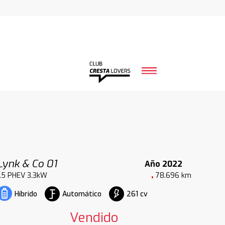
Lynk & Co 01
Año 2022
1.5 PHEV 3.3kW
78.696 km
Automático
261 cv
Híbrido
Vendido