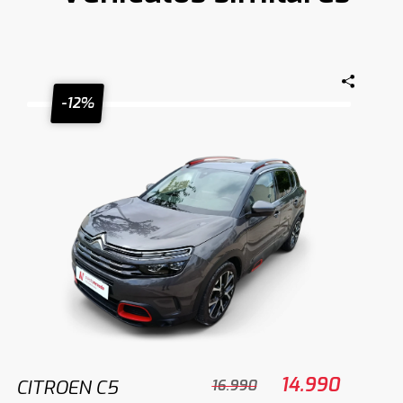
-12%
14.990
CITROEN C5
16.990