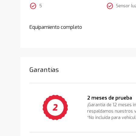
check_circle
check_circle
5
Sensor lu
Equipamiento completo
Garantías
2 meses de prueba
¡Garantía de 12 meses i
respaldamos nuestros v
*No incluida para vehícu