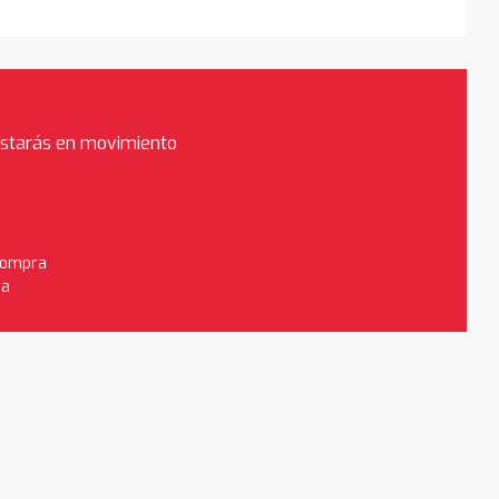
estarás en movimiento
 compra
da