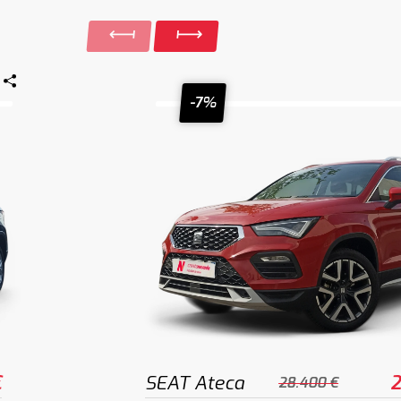
-7%
€
SEAT Ateca
2
28.400 €