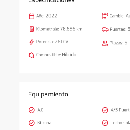
calendar_today
auto_transmission
2022
A
Año:
Cambio:
78.696
Kilometraje:
km
Puertas:
bolt
261
Potencia:
CV
group
5
Plazas:
comic_bubble
Híbrido
Combustible:
Equipamiento
check_circle
check_circle
A.C
4/5 Puer
check_circle
check_circle
Bi-zona
Techo sol