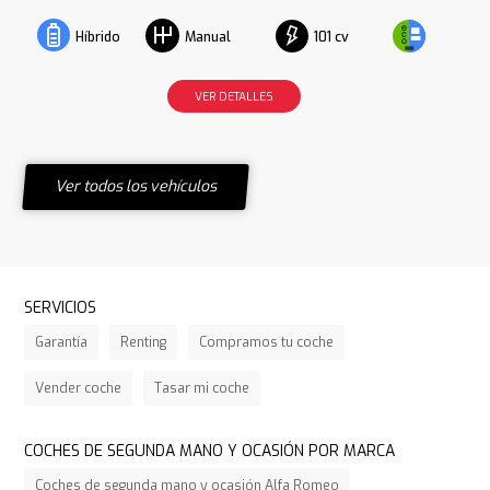
101 cv
Híbrido
Manual
VER DETALLES
Ver todos los vehículos
SERVICIOS
Garantía
Renting
Compramos tu coche
Vender coche
Tasar mi coche
COCHES DE SEGUNDA MANO Y OCASIÓN POR MARCA
Coches de segunda mano y ocasión Alfa Romeo