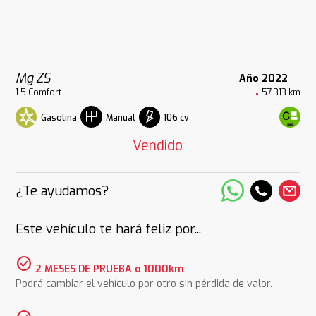
Mg ZS
Año 2022
1.5 Comfort
57.313 km
Gasolina
106 cv
Manual
Vendido
¿Te ayudamos?
Este vehículo te hará feliz por...
check_circle
2 MESES DE PRUEBA o 1000km
Podrá cambiar el vehículo por otro sin pérdida de valor.