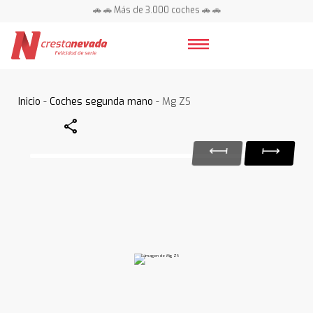
🚗 🚗 Más de 3.000 coches 🚗 🚗
📍 Centros en toda España ⭐
Inicio
-
Coches segunda mano
- Mg ZS
Share