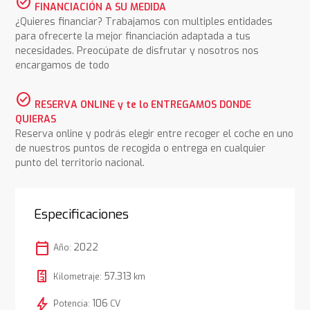
check_circle
FINANCIACIÓN A SU MEDIDA
¿Quieres financiar? Trabajamos con multiples entidades
para ofrecerte la mejor financiación adaptada a tus
necesidades. Preocúpate de disfrutar y nosotros nos
encargamos de todo
check_circle
RESERVA ONLINE y te lo ENTREGAMOS DONDE
QUIERAS
Reserva online y podrás elegir entre recoger el coche en uno
de nuestros puntos de recogida o entrega en cualquier
punto del territorio nacional.
Especificaciones
calendar_today
2022
Año:
57.313
Kilometraje:
km
bolt
106
Potencia:
CV