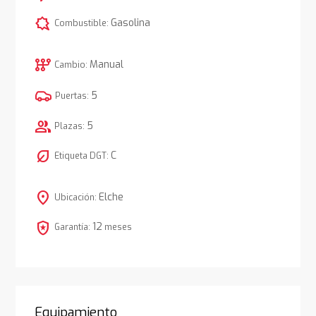
comic_bubble
Gasolina
Combustible:
auto_transmission
Manual
Cambio:
5
Puertas:
group
5
Plazas:
nest_eco_leaf
C
Etiqueta DGT:
location_on
Elche
Ubicación:
local_police
12
Garantía:
meses
Equipamiento