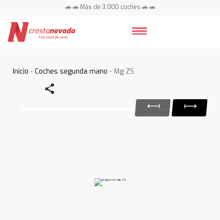
🚗 🚗 Más de 3.000 coches 🚗 🚗
📍 Centros en toda España ⭐
Inicio
-
Coches segunda mano
- Mg ZS
Share