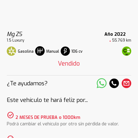
Mg ZS
Año 2022
1.5 Luxury
55.769 km
Gasolina
106 cv
Manual
Vendido
¿Te ayudamos?
Este vehículo te hará feliz por...
check_circle
2 MESES DE PRUEBA o 1000km
Podrá cambiar el vehículo por otro sin pérdida de valor.