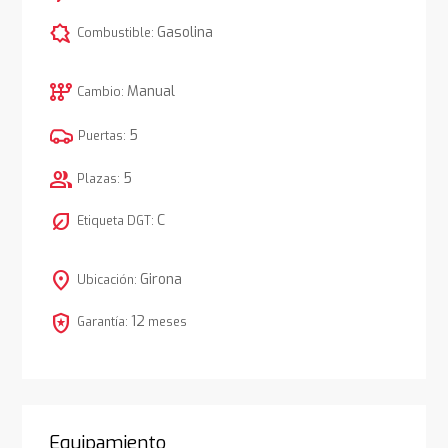
comic_bubble
Gasolina
Combustible:
auto_transmission
Manual
Cambio:
5
Puertas:
group
5
Plazas:
nest_eco_leaf
C
Etiqueta DGT:
location_on
Girona
Ubicación:
local_police
12
Garantía:
meses
Equipamiento