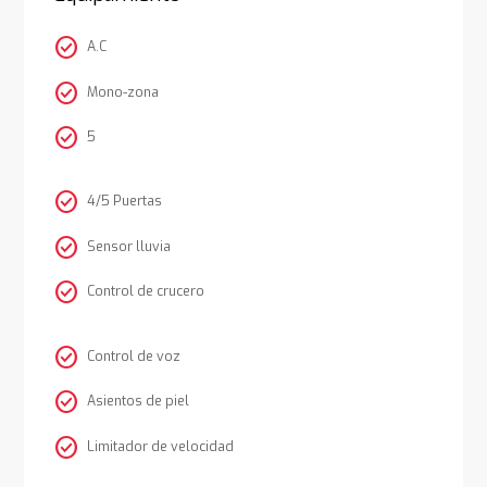
check_circle
A.C
check_circle
Mono-zona
check_circle
5
check_circle
4/5 Puertas
check_circle
Sensor lluvia
check_circle
Control de crucero
check_circle
Control de voz
check_circle
Asientos de piel
check_circle
Limitador de velocidad