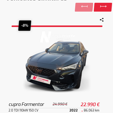
-8%
cupra Formentor
22.990 €
24.990 €
2.0 TDI 110kW 150 CV
2022
86.063 km