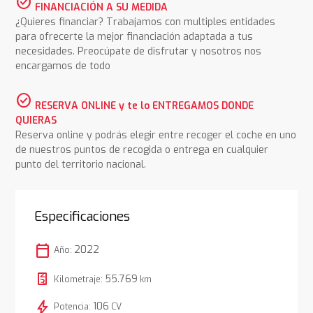
check_circle
FINANCIACIÓN A SU MEDIDA
¿Quieres financiar? Trabajamos con multiples entidades
para ofrecerte la mejor financiación adaptada a tus
necesidades. Preocúpate de disfrutar y nosotros nos
encargamos de todo
check_circle
RESERVA ONLINE y te lo ENTREGAMOS DONDE
QUIERAS
Reserva online y podrás elegir entre recoger el coche en uno
de nuestros puntos de recogida o entrega en cualquier
punto del territorio nacional.
Especificaciones
calendar_today
2022
Año:
55.769
Kilometraje:
km
bolt
106
Potencia:
CV