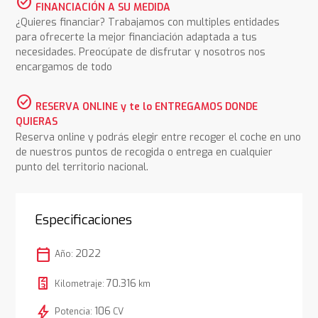
check_circle
FINANCIACIÓN A SU MEDIDA
¿Quieres financiar? Trabajamos con multiples entidades
para ofrecerte la mejor financiación adaptada a tus
necesidades. Preocúpate de disfrutar y nosotros nos
encargamos de todo
check_circle
RESERVA ONLINE y te lo ENTREGAMOS DONDE
QUIERAS
Reserva online y podrás elegir entre recoger el coche en uno
de nuestros puntos de recogida o entrega en cualquier
punto del territorio nacional.
Especificaciones
calendar_today
2022
Año:
70.316
Kilometraje:
km
bolt
106
Potencia:
CV