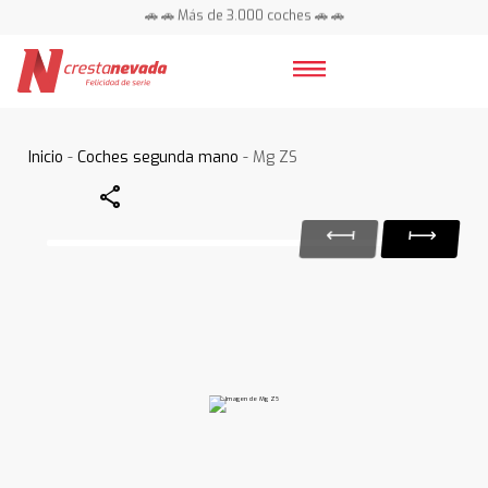
🚗 🚗 Más de 3.000 coches 🚗 🚗
📍 Centros en toda España ⭐
Inicio
-
Coches segunda mano
- Mg ZS
Share