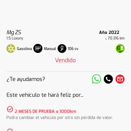
Mg ZS
Año 2022
1.5 Luxury
70.316 km
Gasolina
106 cv
Manual
Vendido
¿Te ayudamos?
Este vehículo te hará feliz por...
check_circle
2 MESES DE PRUEBA o 1000km
Podrá cambiar el vehículo por otro sin pérdida de valor.