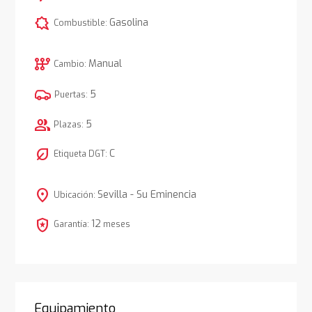
comic_bubble
Gasolina
Combustible:
auto_transmission
Manual
Cambio:
5
Puertas:
group
5
Plazas:
nest_eco_leaf
C
Etiqueta DGT:
location_on
Sevilla - Su Eminencia
Ubicación:
local_police
12
Garantía:
meses
Equipamiento