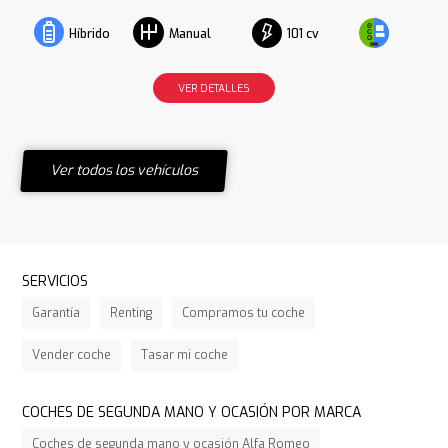
101 cv
Híbrido
Manual
VER DETALLES
Ver todos los vehículos
SERVICIOS
Garantía
Renting
Compramos tu coche
Vender coche
Tasar mi coche
COCHES DE SEGUNDA MANO Y OCASIÓN POR MARCA
Coches de segunda mano y ocasión Alfa Romeo