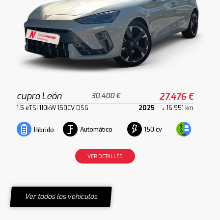
cupra León
27.476 €
30.400 €
1.5 eTSI 110kW 150CV DSG
2025
16.951 km
Automático
150 cv
Híbrido
VER DETALLES
Ver todos los vehículos