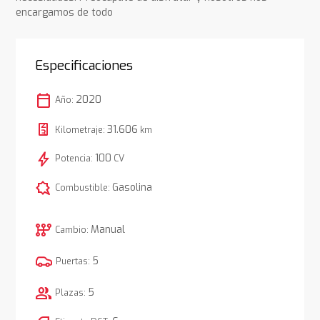
encargamos de todo
Especificaciones
calendar_today
2020
Año:
31.606
Kilometraje:
km
bolt
100
Potencia:
CV
comic_bubble
Gasolina
Combustible:
auto_transmission
Manual
Cambio:
5
Puertas:
group
5
Plazas: