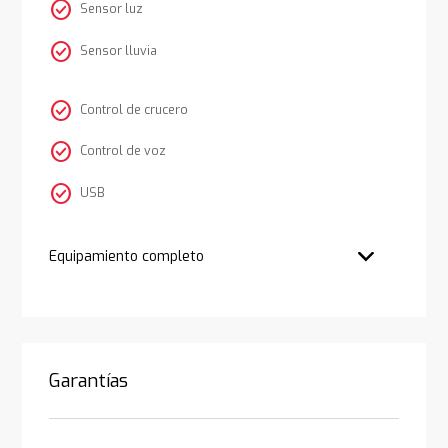
check_circle
Sensor luz
check_circle
Sensor lluvia
check_circle
Control de crucero
check_circle
Control de voz
check_circle
USB
Equipamiento completo
Garantías