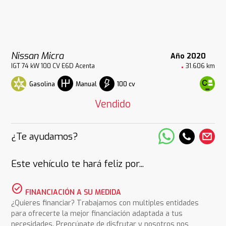
Nissan Micra
Año 2020
IGT 74 kW 100 CV E6D Acenta
31.606 km
Gasolina
100 cv
Manual
Vendido
¿Te ayudamos?
Este vehículo te hará feliz por...
check_circle
FINANCIACIÓN A SU MEDIDA
¿Quieres financiar? Trabajamos con multiples entidades
para ofrecerte la mejor financiación adaptada a tus
necesidades. Preocúpate de disfrutar y nosotros nos