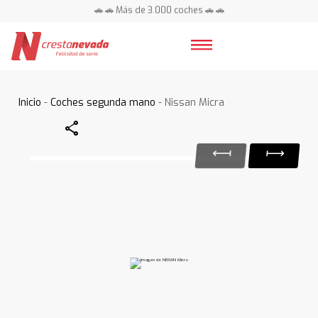
🚗 🚗 Más de 3.000 coches 🚗 🚗
📍 Centros en toda España ⭐
Inicio
-
Coches segunda mano
- Nissan Micra
Share