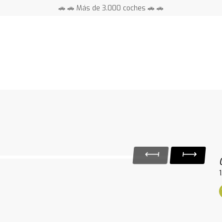
🚗 🚗 Más de 3.000 coches 🚗 🚗
📍 Centros en toda España ⭐