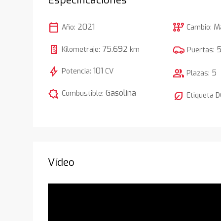
calendar_today
auto_transmission
2021
M
Año:
Cambio:
75.692
Kilometraje:
km
Puertas:
bolt
101
Potencia:
CV
group
5
Plazas:
comic_bubble
Gasolina
Combustible:
nest_eco_leaf
Etiqueta 
Vídeo