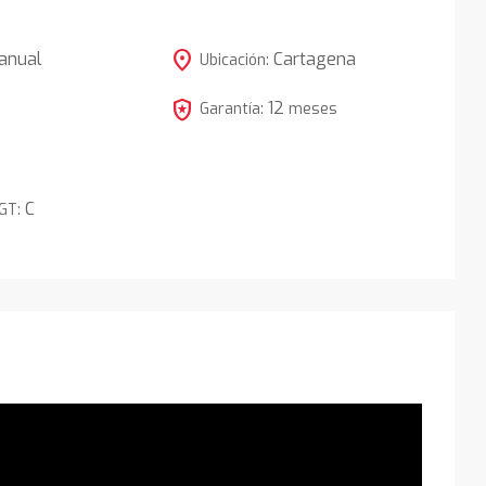
location_on
anual
Cartagena
Ubicación:
local_police
12
5
Garantía:
meses
C
DGT: