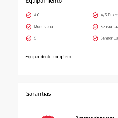
Equipamiento
check_circle
check_circle
A.C
4/5 Puer
check_circle
check_circle
Mono-zona
Sensor lu
check_circle
check_circle
5
Sensor llu
Equipamiento completo
Garantías