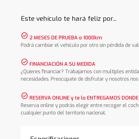
Este vehículo te hará feliz por...
check_circle
2 MESES DE PRUEBA o 1000km
Podrá cambiar el vehículo por otro sin pérdida de val
check_circle
FINANCIACIÓN A SU MEDIDA
¿Quieres financiar? Trabajamos con multiples entida
necesidades. Preocúpate de disfrutar y nosotros n
check_circle
RESERVA ONLINE y te lo ENTREGAMOS DONDE
Reserva online y podrás elegir entre recoger el coc
cualquier punto del territorio nacional.
Especificaciones