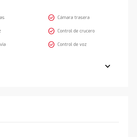
check_circle
tas
Cámara trasera
check_circle
z
Control de crucero
check_circle
via
Control de voz