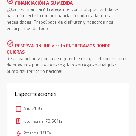
check_circle
FINANCIACIÓN A SU MEDIDA
¿Quieres financiar? Trabajamos con multiples entidades
para ofrecerte la mejor financiación adaptada a tus
necesidades. Preocúpate de disfrutar y nosotros nos
encargamos de todo
check_circle
RESERVA ONLINE y te lo ENTREGAMOS DONDE
QUIERAS
Reserva online y podrás elegir entre recoger el coche en uno
de nuestros puntos de recogida o entrega en cualquier
punto del territorio nacional.
Especificaciones
calendar_today
2016
Año:
73.561
Kilometraje:
km
bolt
131
Potencia:
CV