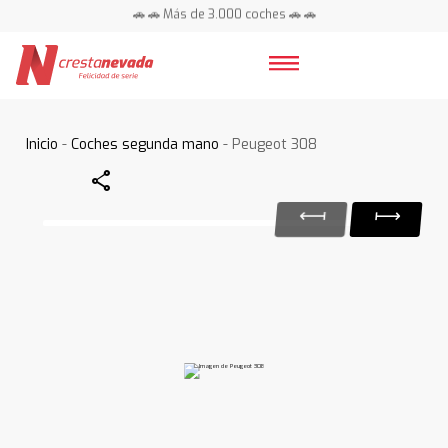
🚗 🚗 Más de 3.000 coches 🚗 🚗
📍 Centros en toda España ⭐
Inicio
-
Coches segunda mano
- Peugeot 308
Share