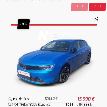
-11%
Opel Astra
15.990 €
17.990 €
1.2T XHT 96kW 130CV Elegance
2023
84.668 km