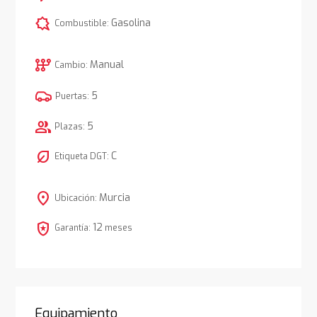
comic_bubble
Gasolina
Combustible:
auto_transmission
Manual
Cambio:
5
Puertas:
group
5
Plazas:
nest_eco_leaf
C
Etiqueta DGT:
location_on
Murcia
Ubicación:
local_police
12
Garantía:
meses
Equipamiento