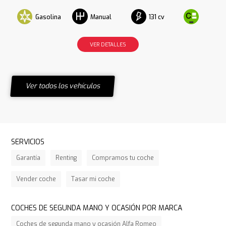
Gasolina
131 cv
Manual
VER DETALLES
Ver todos los vehículos
SERVICIOS
Garantía
Renting
Compramos tu coche
Vender coche
Tasar mi coche
COCHES DE SEGUNDA MANO Y OCASIÓN POR MARCA
Coches de segunda mano y ocasión Alfa Romeo