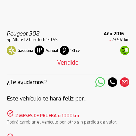
Peugeot 308
Año 2016
5p Allure 1.2 PureTech 130 SS
73.561 km
Gasolina
131 cv
Manual
Vendido
¿Te ayudamos?
Este vehículo te hará feliz por...
check_circle
2 MESES DE PRUEBA o 1000km
Podrá cambiar el vehículo por otro sin pérdida de valor.