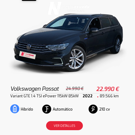
Volkswagen Passat
22.990 €
24.990 €
Variant GTE 1.4 TSI ePower 115kW 85kW
2022
89.566 km
Automático
210 cv
Híbrido
VER DETALLES