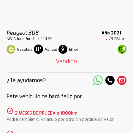
Peugeot 308
Año 2021
SW Allure PureTech 130 SS
29.724 km
Gasolina
131 cv
Manual
Vendido
¿Te ayudamos?
Este vehículo te hará feliz por...
check_circle
2 MESES DE PRUEBA o 1000km
Podrá cambiar el vehículo por otro sin pérdida de valor.