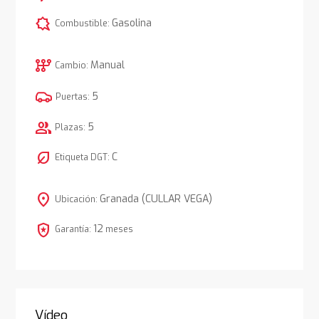
comic_bubble
Gasolina
Combustible:
auto_transmission
Manual
Cambio:
5
Puertas:
group
5
Plazas:
nest_eco_leaf
C
Etiqueta DGT:
location_on
Granada (CULLAR VEGA)
Ubicación:
local_police
12
Garantía:
meses
Vídeo