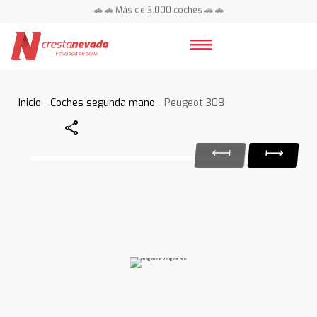
🚗 🚗 Más de 3.000 coches 🚗 🚗
📍 Centros en toda España ⭐
Inicio
-
Coches segunda mano
- Peugeot 308
Share