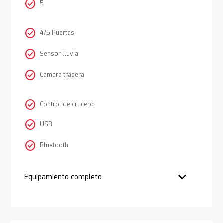
check_circle
5
check_circle
4/5 Puertas
check_circle
Sensor lluvia
check_circle
Cámara trasera
check_circle
Control de crucero
check_circle
USB
check_circle
Bluetooth
Equipamiento completo