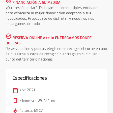
check_circle
FINANCIACIÓN A SU MEDIDA
¿Quieres financiar? Trabajamos con multiples entidades
para ofrecerte la mejor financiación adaptada a tus
necesidades. Preocúpate de disfrutar y nosotros nos
encargamos de todo
check_circle
RESERVA ONLINE y te lo ENTREGAMOS DONDE
QUIERAS
Reserva online y podrás elegir entre recoger el coche en uno
de nuestros puntos de recogida o entrega en cualquier
punto del territorio nacional.
Especificaciones
calendar_today
2021
Año:
29.724
Kilometraje:
km
bolt
131
Potencia:
CV