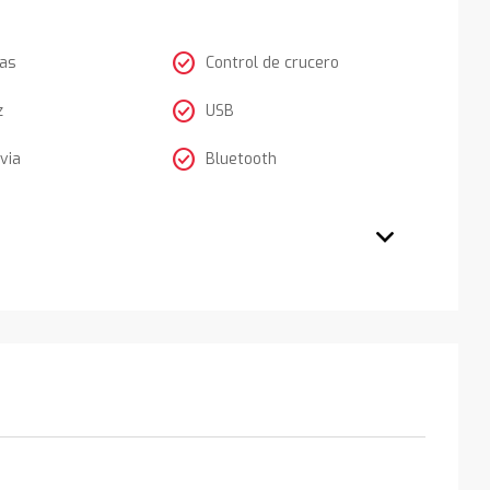
check_circle
tas
Control de crucero
check_circle
z
USB
check_circle
via
Bluetooth