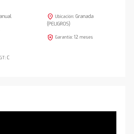
location_on
anual
Granada
Ubicación:
(PELIGROS)
5
local_police
12
Garantía:
meses
C
DGT: