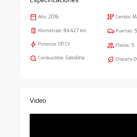
calendar_today
auto_transmission
2016
M
Año:
Cambio:
84.427
Kilometraje:
km
Puertas:
bolt
131
Potencia:
CV
group
5
Plazas:
comic_bubble
Gasolina
Combustible:
nest_eco_leaf
Etiqueta 
Vídeo