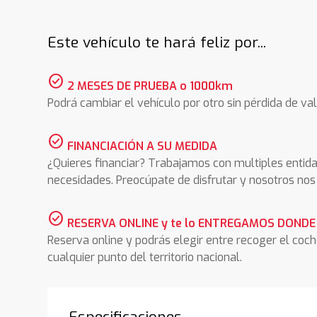
Este vehículo te hará feliz por...
check_circle
2 MESES DE PRUEBA o 1000km
Podrá cambiar el vehículo por otro sin pérdida de val
check_circle
FINANCIACIÓN A SU MEDIDA
¿Quieres financiar? Trabajamos con multiples entida
necesidades. Preocúpate de disfrutar y nosotros n
check_circle
RESERVA ONLINE y te lo ENTREGAMOS DONDE
Reserva online y podrás elegir entre recoger el coc
cualquier punto del territorio nacional.
Especificaciones