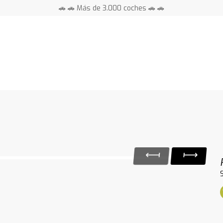
🚗 🚗 Más de 3.000 coches 🚗 🚗
📍 Centros en toda España ⭐