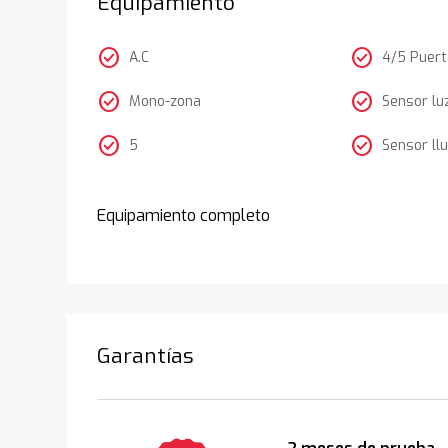
Equipamiento
check_circle
check_circle
A.C
4/5 Puer
check_circle
check_circle
Mono-zona
Sensor lu
check_circle
check_circle
5
Sensor llu
Equipamiento completo
Garantías