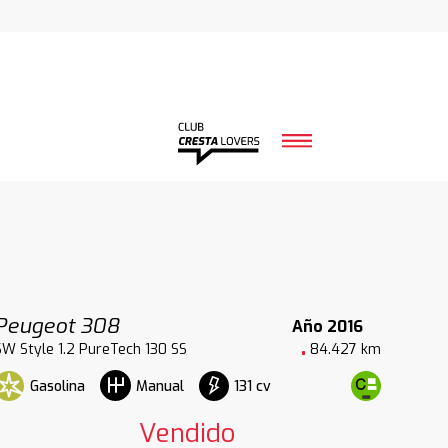
Peugeot 308
Año 2016
SW Style 1.2 PureTech 130 SS
84.427 km
Gasolina
131 cv
Manual
Vendido