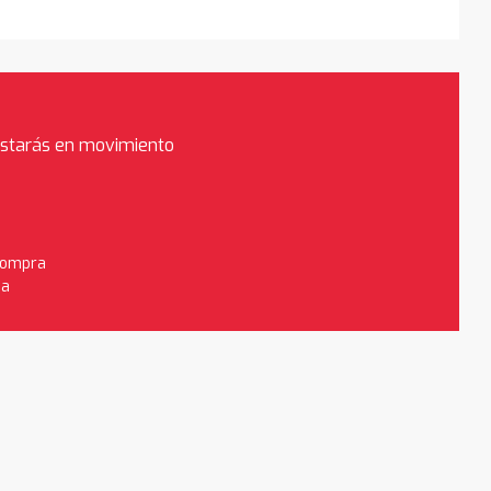
estarás en movimiento
 compra
da