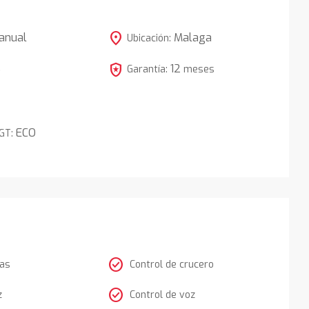
location_on
anual
Malaga
Ubicación:
local_police
12
5
Garantía:
meses
ECO
DGT:
check_circle
tas
Control de crucero
check_circle
z
Control de voz