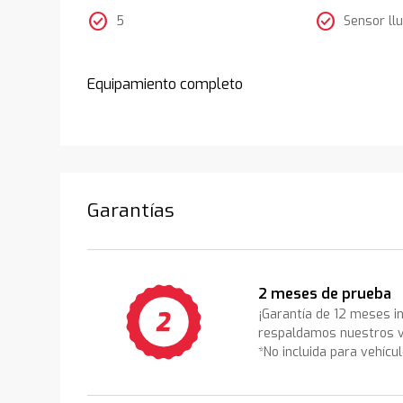
check_circle
check_circle
5
Sensor llu
Equipamiento completo
Garantías
2 meses de prueba
¡Garantía de 12 meses i
respaldamos nuestros v
*No incluida para vehícu