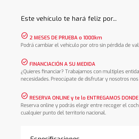
Este vehículo te hará feliz por...
check_circle
2 MESES DE PRUEBA o 1000km
Podrá cambiar el vehículo por otro sin pérdida de val
check_circle
FINANCIACIÓN A SU MEDIDA
¿Quieres financiar? Trabajamos con multiples entida
necesidades. Preocúpate de disfrutar y nosotros n
check_circle
RESERVA ONLINE y te lo ENTREGAMOS DONDE
Reserva online y podrás elegir entre recoger el coc
cualquier punto del territorio nacional.
Especificaciones