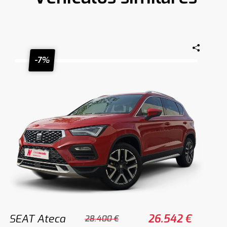
-7%
SEAT Ateca
26.542 €
28.400 €