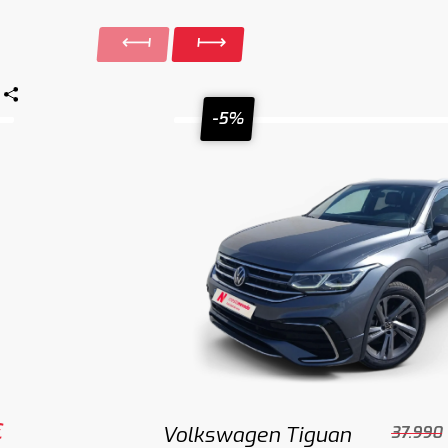
-5%
€
Volkswagen Tiguan
37.990