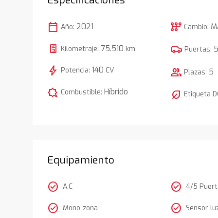
calendar_today
auto_transmission
2021
M
Año:
Cambio:
75.510
Kilometraje:
km
Puertas:
bolt
140
Potencia:
CV
group
5
Plazas:
comic_bubble
Híbrido
Combustible:
nest_eco_leaf
Etiqueta 
Equipamiento
check_circle
check_circle
A.C
4/5 Puer
check_circle
check_circle
Mono-zona
Sensor lu