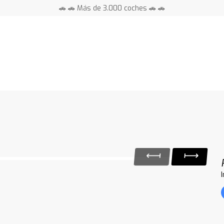
🚗 🚗 Más de 3.000 coches 🚗 🚗
📍 Centros en toda España ⭐