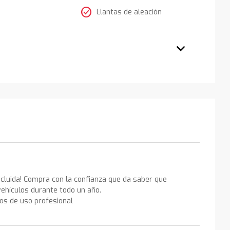
check_circle
Llantas de aleación
ncluida! Compra con la confianza que da saber que
ehículos durante todo un año.
los de uso profesional