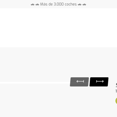
🚗 🚗 Más de 3.000 coches 🚗 🚗
📍 Centros en toda España ⭐