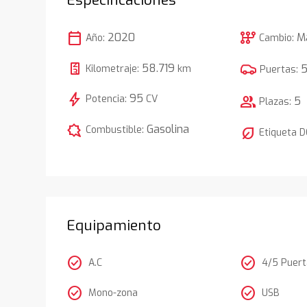
calendar_today
auto_transmission
2020
M
Año:
Cambio:
58.719
Kilometraje:
km
Puertas:
bolt
95
Potencia:
CV
group
5
Plazas:
comic_bubble
Gasolina
Combustible:
nest_eco_leaf
Etiqueta 
Equipamiento
check_circle
check_circle
A.C
4/5 Puer
check_circle
check_circle
Mono-zona
USB