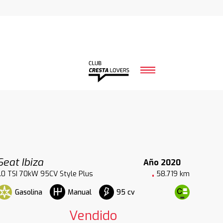
Seat Ibiza
Año 2020
1.0 TSI 70kW 95CV Style Plus
58.719 km
Gasolina
95 cv
Manual
Vendido