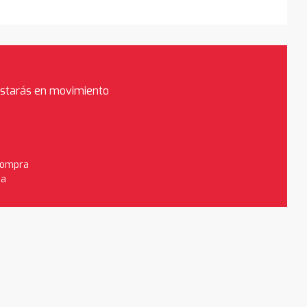
estarás en movimiento
 compra
da