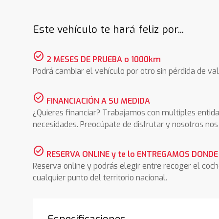
Este vehículo te hará feliz por...
check_circle
2 MESES DE PRUEBA o 1000km
Podrá cambiar el vehículo por otro sin pérdida de val
check_circle
FINANCIACIÓN A SU MEDIDA
¿Quieres financiar? Trabajamos con multiples entida
necesidades. Preocúpate de disfrutar y nosotros n
check_circle
RESERVA ONLINE y te lo ENTREGAMOS DONDE
Reserva online y podrás elegir entre recoger el coc
cualquier punto del territorio nacional.
Especificaciones