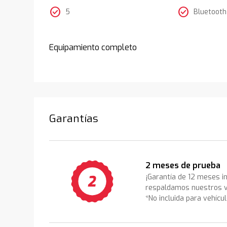
check_circle
check_circle
5
Bluetooth
Equipamiento completo
Garantías
2 meses de prueba
¡Garantía de 12 meses i
respaldamos nuestros v
*No incluida para vehícu