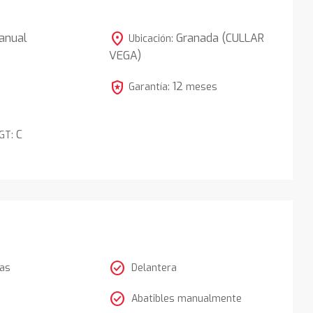
location_on
anual
Granada (CULLAR
Ubicación:
VEGA)
5
local_police
12
Garantía:
meses
C
DGT:
check_circle
tas
Delantera
check_circle
Abatibles manualmente