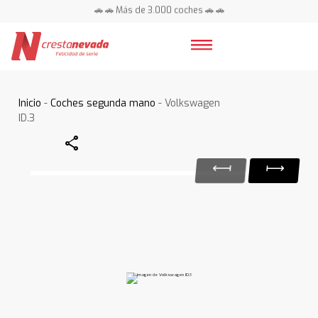
🚗 🚗 Más de 3.000 coches 🚗 🚗
📍 Centros en toda España ⭐
Inicio
-
Coches segunda mano
- Volkswagen
ID.3
Share