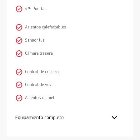
check_circle
4/5 Puertas
check_circle
Asientos calefactables
check_circle
Sensor luz
check_circle
Cámara trasera
check_circle
Control de crucero
check_circle
Control de voz
check_circle
Asientos de piel
Equipamiento completo