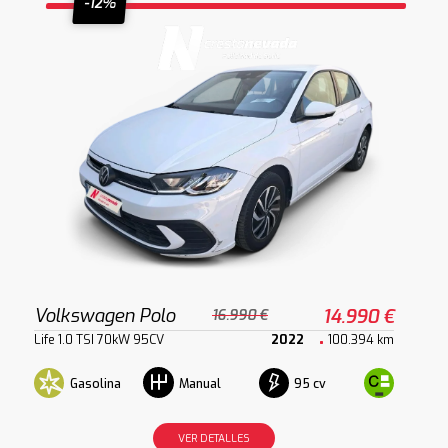
-12%
Volkswagen Polo
14.990 €
16.990 €
Life 1.0 TSI 70kW 95CV
2022
100.394 km
Gasolina
95 cv
Manual
VER DETALLES