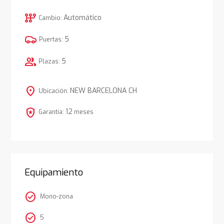
auto_transmission
Automático
Cambio:
5
Puertas:
group
5
Plazas:
location_on
NEW BARCELONA CH
Ubicación:
local_police
12
Garantía:
meses
Equipamiento
check_circle
Mono-zona
check_circle
5