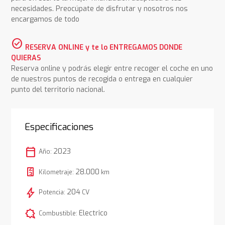
necesidades. Preocúpate de disfrutar y nosotros nos
encargamos de todo
check_circle
RESERVA ONLINE y te lo ENTREGAMOS DONDE
QUIERAS
Reserva online y podrás elegir entre recoger el coche en uno
de nuestros puntos de recogida o entrega en cualquier
punto del territorio nacional.
Especificaciones
calendar_today
2023
Año:
28.000
Kilometraje:
km
bolt
204
Potencia:
CV
comic_bubble
Electrico
Combustible: