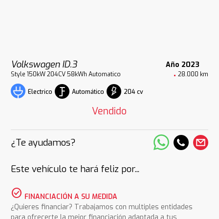
Volkswagen ID.3
Año 2023
Style 150kW 204CV 58kWh Automatico
28.000 km
Automático
204 cv
Electrico
Vendido
¿Te ayudamos?
Este vehículo te hará feliz por...
check_circle
FINANCIACIÓN A SU MEDIDA
¿Quieres financiar? Trabajamos con multiples entidades
para ofrecerte la mejor financiación adaptada a tus