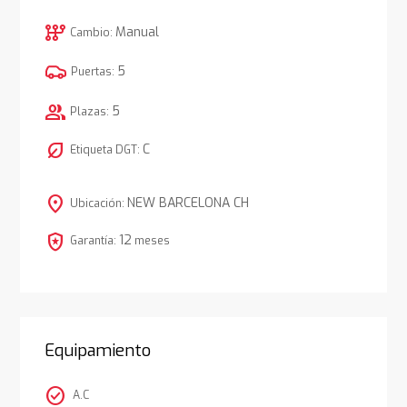
auto_transmission
Manual
Cambio:
5
Puertas:
group
5
Plazas:
nest_eco_leaf
C
Etiqueta DGT:
location_on
NEW BARCELONA CH
Ubicación:
local_police
12
Garantía:
meses
Equipamiento
check_circle
A.C