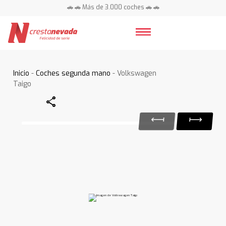
🚗 🚗 Más de 3.000 coches 🚗 🚗
📍 Centros en toda España ⭐
Inicio
-
Coches segunda mano
- Volkswagen
Taigo
Share