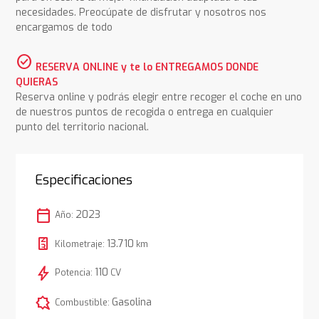
necesidades. Preocúpate de disfrutar y nosotros nos
encargamos de todo
check_circle
RESERVA ONLINE y te lo ENTREGAMOS DONDE
QUIERAS
Reserva online y podrás elegir entre recoger el coche en uno
de nuestros puntos de recogida o entrega en cualquier
punto del territorio nacional.
Especificaciones
calendar_today
2023
Año:
13.710
Kilometraje:
km
bolt
110
Potencia:
CV
comic_bubble
Gasolina
Combustible: