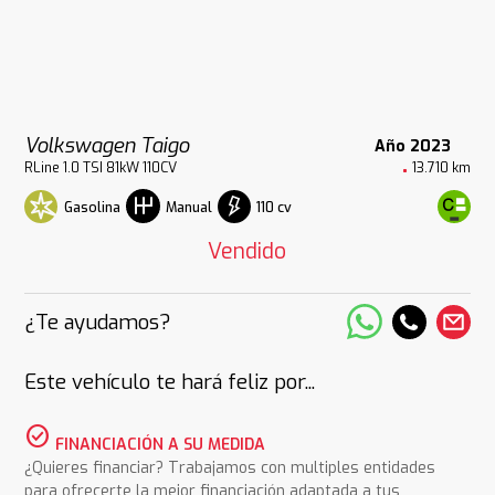
Volkswagen Taigo
Año 2023
RLine 1.0 TSI 81kW 110CV
13.710 km
Gasolina
110 cv
Manual
Vendido
¿Te ayudamos?
Este vehículo te hará feliz por...
check_circle
FINANCIACIÓN A SU MEDIDA
¿Quieres financiar? Trabajamos con multiples entidades
para ofrecerte la mejor financiación adaptada a tus