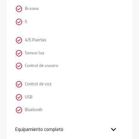
check_circle
Bi-zona
check_circle
5
check_circle
4/5 Puertas
check_circle
Sensor luz
check_circle
Control de crucero
check_circle
Control de voz
check_circle
USB
check_circle
Bluetooth
Equipamiento completo