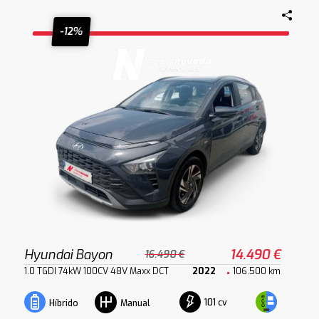
-12%
Hyundai Bayon
14.490 €
16.490 €
1.0 TGDI 74kW 100CV 48V Maxx DCT
2022
106.500 km
101 cv
Híbrido
Manual