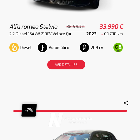
Alfa romeo Stelvio
33.990 €
36.990 €
2.2 Diesel 154kW 210CV Veloce Q4
2023
63.738 km
Diesel
Automático
209 cv
VER DETALLES
-7%