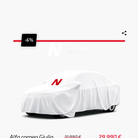
-6%
Alfa romeo Giulia
29.990 €
31.990 €