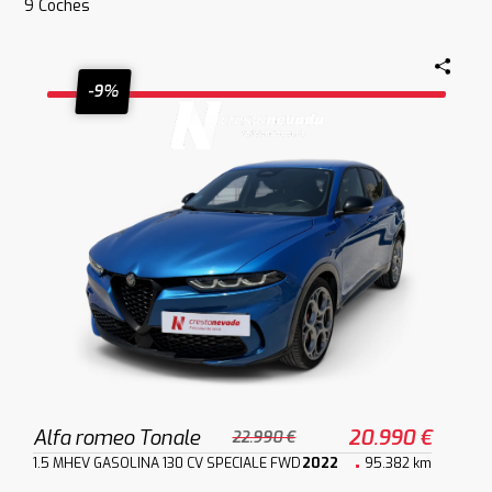
9
Coches
-9%
Alfa romeo Tonale
20.990 €
22.990 €
1.5 MHEV GASOLINA 130 CV SPECIALE FWD
2022
95.382 km