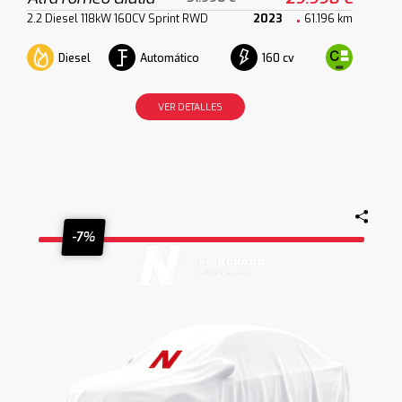
2.2 Diesel 118kW 160CV Sprint RWD
2023
61.196 km
Diesel
Automático
160 cv
VER DETALLES
-7%