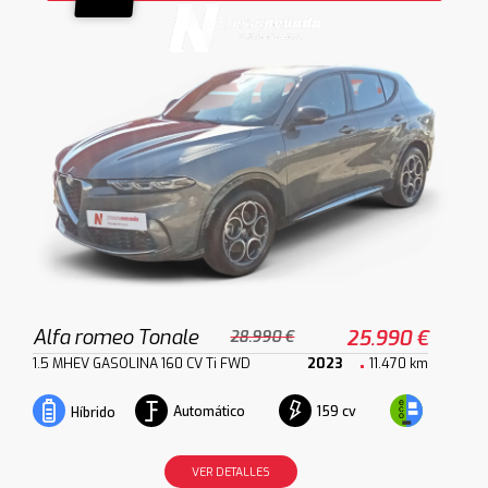
Alfa romeo Tonale
25.990 €
28.990 €
1.5 MHEV GASOLINA 160 CV Ti FWD
2023
11.470 km
Automático
159 cv
Híbrido
VER DETALLES