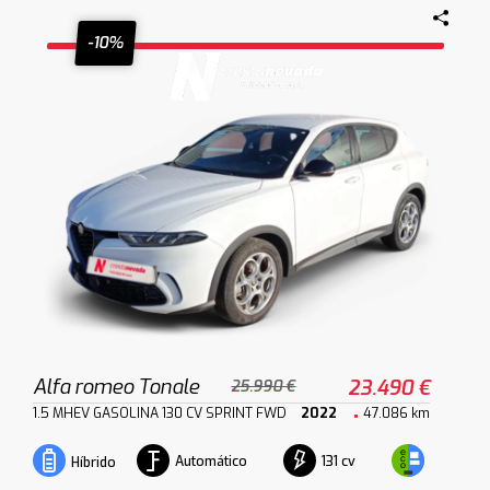
-10%
Alfa romeo Tonale
23.490 €
25.990 €
1.5 MHEV GASOLINA 130 CV SPRINT FWD
2022
47.086 km
Automático
131 cv
Híbrido