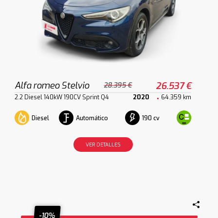
Alfa romeo Stelvio
26.537 €
28.395 €
2.2 Diesel 140kW 190CV Sprint Q4
2020
64.359 km
Diesel
Automático
190 cv
VER DETALLES
-10%