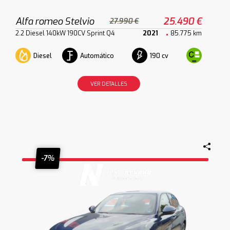
Alfa romeo Stelvio
25.490 €
27.990 €
2.2 Diesel 140kW 190CV Sprint Q4
2021
85.775 km
Diesel
Automático
190 cv
VER DETALLES
-7%