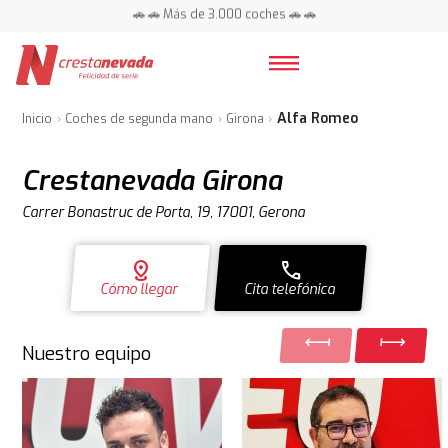
🚗 🚗 Más de 3.000 coches 🚗 🚗
📍 Centros en toda España ⭐
Alfa Romeo
Inicio
Coches de segunda mano
Girona
Crestanevada Girona
Carrer Bonastruc de Porta, 19, 17001, Gerona
distance
call
Cómo llegar
Cita telefónica
Nuestro equipo