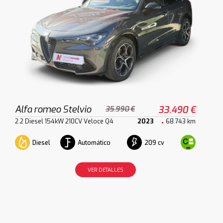
Alfa romeo Stelvio
33.490 €
35.990 €
2.2 Diesel 154kW 210CV Veloce Q4
2023
68.743 km
Diesel
Automático
209 cv
VER DETALLES