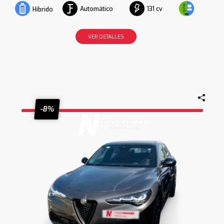
Automático
131 cv
Híbrido
VER DETALLES
-8%