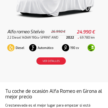
Alfa romeo Stelvio
24.990 €
26.990 €
2.2 Diesel 140kW 190cv SPRINT AWD
2022
69.780 km
Diesel
Automático
190 cv
VER DETALLES
Tu coche de ocasión Alfa Romeo en Girona al
mejor precio
Crestanevada es el mejor lugar para empezar si está