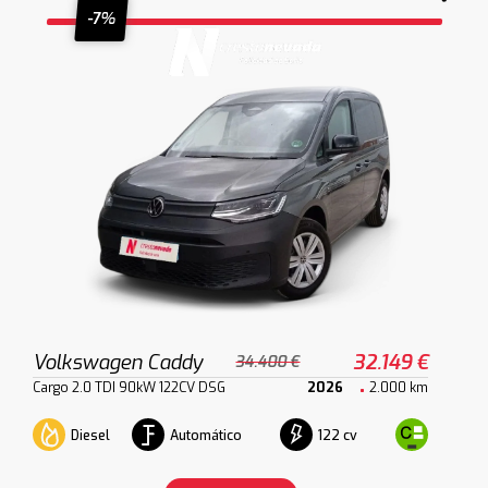
-7%
Volkswagen Caddy
32.149 €
34.400 €
Cargo 2.0 TDI 90kW 122CV DSG
2026
2.000 km
Diesel
Automático
122 cv