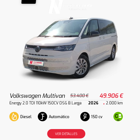
Volkswagen Multivan
49.906 €
53.400 €
Energy 2.0 TDI 110kW 150CV DSG B.Larga
2026
2.000 km
Diesel
Automático
150 cv
VER DETALLES