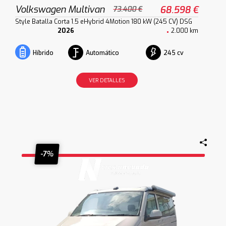
Volkswagen Multivan
68.598 €
73.400 €
Style Batalla Corta 1.5 eHybrid 4Motion 180 kW (245 CV) DSG
2026
2.000 km
Automático
245 cv
Híbrido
VER DETALLES
-7%