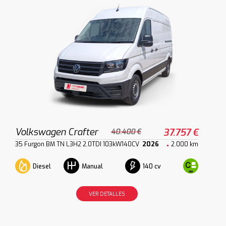
Volkswagen Crafter
37.757 €
40.400 €
35 Furgon BM TN L3H2 2.0TDI 103kW140CV
2026
2.000 km
Diesel
140 cv
Manual
VER DETALLES