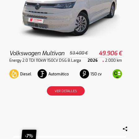
Volkswagen Multivan
49.906 €
53.400 €
Energy 2.0 TDI 110kW 150CV DSG B.Larga
2026
2.000 km
Diesel
Automático
150 cv
VER DETALLES
-7%