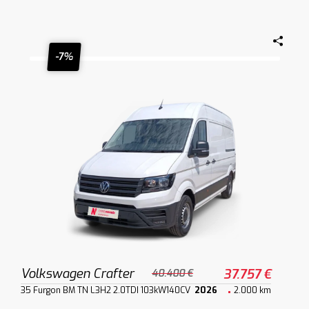
-7%
Volkswagen Crafter
37.757 €
40.400 €
35 Furgon BM TN L3H2 2.0TDI 103kW140CV
2026
2.000 km