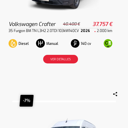
Volkswagen Crafter
37.757 €
40.400 €
35 Furgon BM TN L3H2 2.0TDI 103kW140CV
2026
2.000 km
Diesel
140 cv
Manual
VER DETALLES
-7%