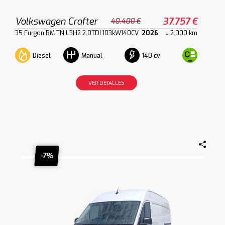
Volkswagen Crafter
37.757 €
40.400 €
35 Furgon BM TN L3H2 2.0TDI 103kW140CV
2026
2.000 km
Diesel
140 cv
Manual
VER DETALLES
-7%