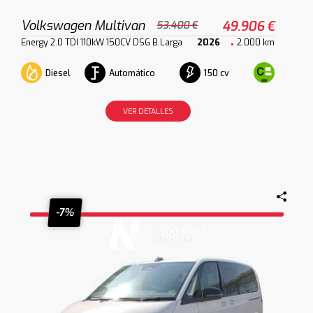
Volkswagen Multivan
49.906 €
53.400 €
Energy 2.0 TDI 110kW 150CV DSG B.Larga
2026
2.000 km
Diesel
Automático
150 cv
VER DETALLES
-7%