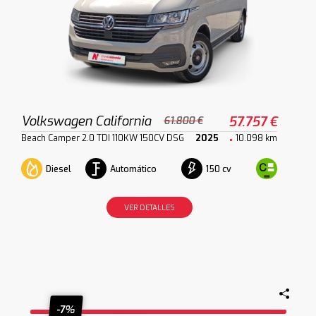
Volkswagen California
57.757 €
61.800 €
Beach Camper 2.0 TDI 110KW 150CV DSG
2025
10.098 km
Diesel
Automático
150 cv
VER DETALLES
-7%