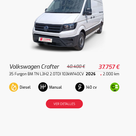
Volkswagen Crafter
37.757 €
40.400 €
35 Furgon BM TN L3H2 2.0TDI 103kW140CV
2026
2.000 km
Diesel
140 cv
Manual
VER DETALLES