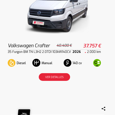
Volkswagen Crafter
37.757 €
40.400 €
35 Furgon BM TN L3H2 2.0TDI 103kW140CV
2026
2.000 km
Diesel
140 cv
Manual
VER DETALLES
-7%