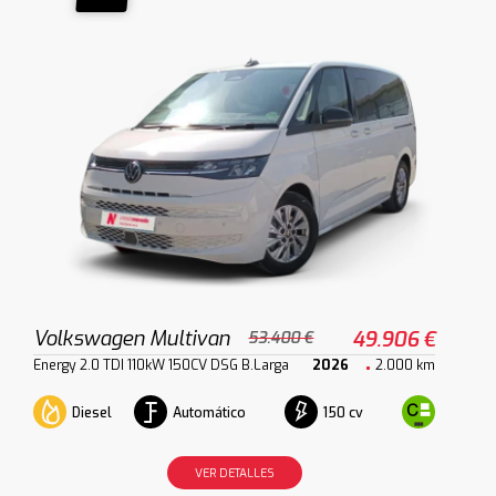
Volkswagen Multivan
49.906 €
53.400 €
Energy 2.0 TDI 110kW 150CV DSG B.Larga
2026
2.000 km
Diesel
Automático
150 cv
VER DETALLES