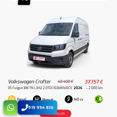
Volkswagen Crafter
37.757 €
40.400 €
35 Furgon BM TN L3H2 2.0TDI 103kW140CV
2026
2.000 km
Diesel
140 cv
Manual
919 994 836
VER DETALLES