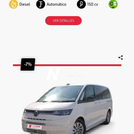
Diesel
Automático
150 cv
VER DETALLES
-7%