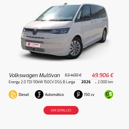
Volkswagen Multivan
49.906 €
53.400 €
Energy 2.0 TDI 110kW 150CV DSG B.Larga
2026
2.000 km
Diesel
Automático
150 cv
VER DETALLES