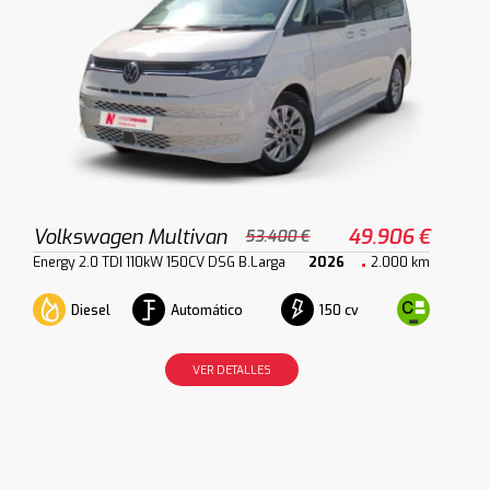
Volkswagen Multivan
49.906 €
53.400 €
Energy 2.0 TDI 110kW 150CV DSG B.Larga
2026
2.000 km
Diesel
Automático
150 cv
VER DETALLES