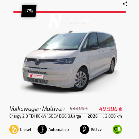
-7%
Volkswagen Multivan
49.906 €
53.400 €
Energy 2.0 TDI 110kW 150CV DSG B.Larga
2026
2.000 km
Diesel
Automático
150 cv