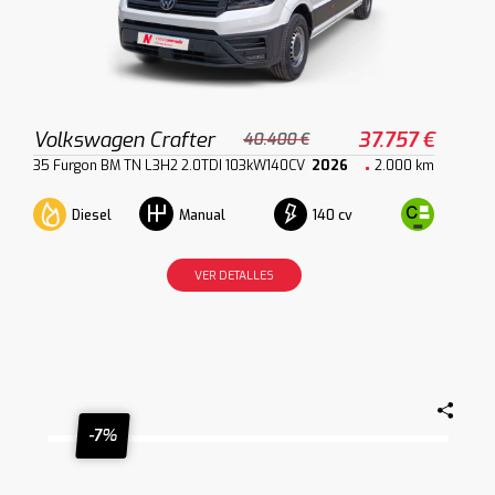
Volkswagen Crafter
37.757 €
40.400 €
35 Furgon BM TN L3H2 2.0TDI 103kW140CV
2026
2.000 km
Diesel
140 cv
Manual
VER DETALLES
-7%