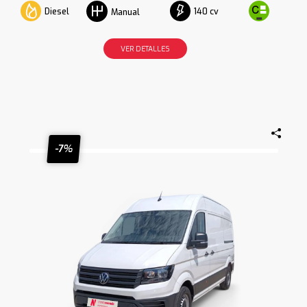
Diesel
140 cv
Manual
VER DETALLES
-7%