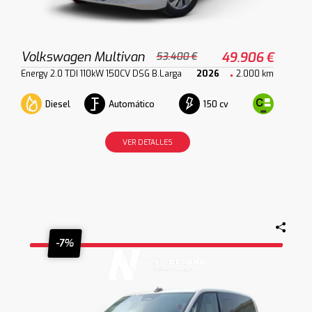
Volkswagen Multivan
49.906 €
53.400 €
Energy 2.0 TDI 110kW 150CV DSG B.Larga
2026
2.000 km
Diesel
Automático
150 cv
VER DETALLES
-7%