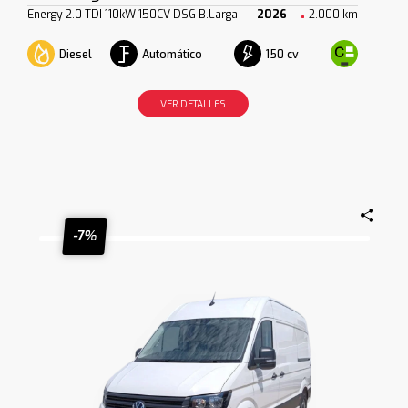
Energy 2.0 TDI 110kW 150CV DSG B.Larga
2026
2.000 km
Diesel
Automático
150 cv
VER DETALLES
-7%