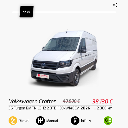
-7%
Volkswagen Crafter
38.130 €
40.800 €
35 Furgon BM TN L3H2 2.0TDI 103kW140CV
2026
2.000 km
Diesel
140 cv
Manual