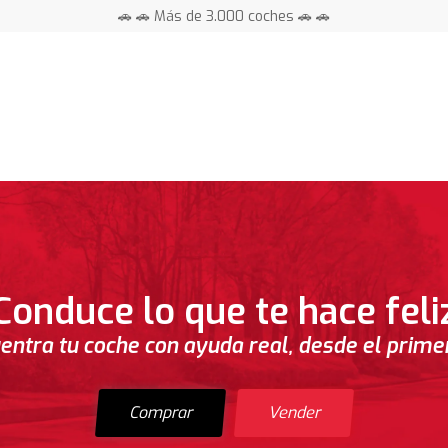
🚗 🚗 Más de 3.000 coches 🚗 🚗
📍 Centros en toda España ⭐
Conduce lo que te hace feli
entra tu coche con ayuda real, desde el primer 
Comprar
Vender