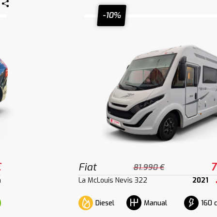
-10%
€
Fiat
7
81.990 €
m
La McLouis Nevis 322
2021
Diesel
160 
Manual