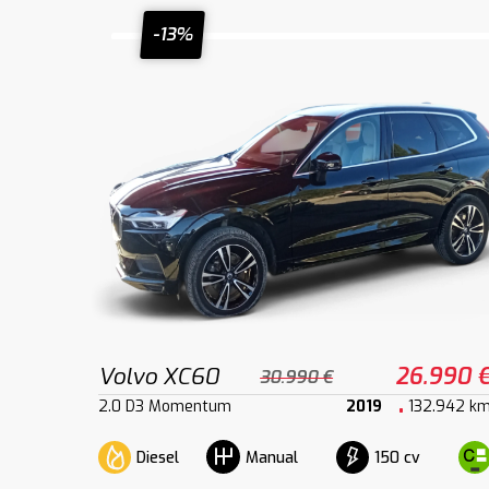
-13%
Volvo XC60
26.990 
30.990 €
2.0 D3 Momentum
2019
132.942 k
Diesel
150 cv
Manual