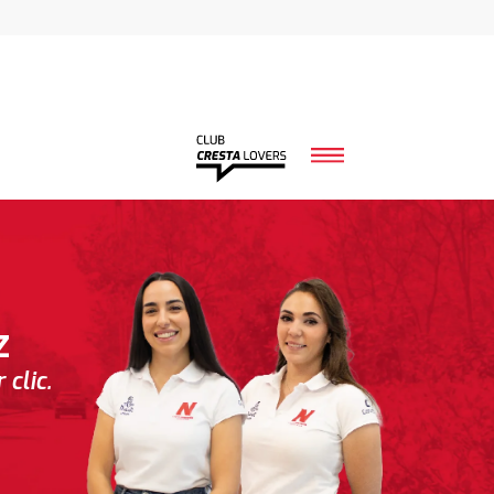
z
clic.