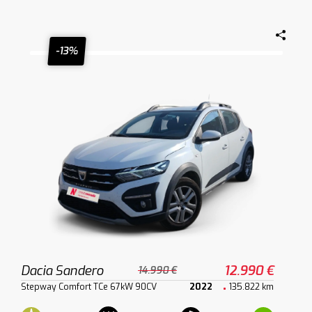
-13%
Dacia Sandero
12.990 €
14.990 €
Stepway Comfort TCe 67kW 90CV
2022
135.822 km