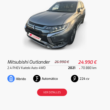
Mitsubishi Outlander
24.990 €
26.990 €
2.4 PHEV Kaiteki Auto 4WD
2021
70.880 km
Automático
224 cv
Híbrido
VER DETALLES