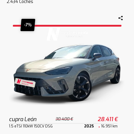
2.434
Coches
-7%
cupra León
28.411 €
30.400 €
1.5 eTSI 110kW 150CV DSG
2025
16.951 km