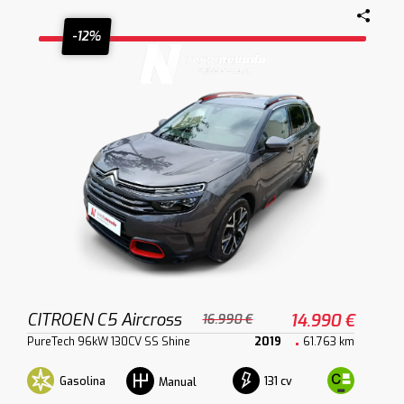
-12%
CITROEN C5 Aircross
14.990 €
16.990 €
PureTech 96kW 130CV SS Shine
2019
61.763 km
Gasolina
131 cv
Manual