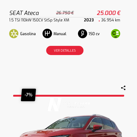
SEAT Ateca
25.000 €
26.750 €
1.5 TSI 110kW 150CV StSp Style XM
2023
36.954 km
Gasolina
150 cv
Manual
VER DETALLES
-7%