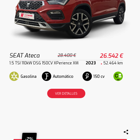
SEAT Ateca
26.542 €
28.400 €
1.5 TSI 110kW DSG 150CV XPerience XM
2023
52.464 km
Gasolina
Automático
150 cv
VER DETALLES
-7%