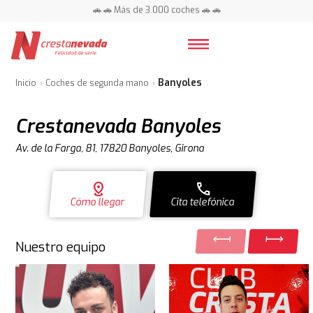
📍 Centros en toda España ⭐
🚗 🚗 Más de 3.000 coches 🚗 🚗
📍 Centros en toda España ⭐
Banyoles
Inicio
Coches de segunda mano
Crestanevada Banyoles
Av. de la Farga, 81, 17820 Banyoles, Girona
distance
call
Cómo llegar
Cita telefónica
Nuestro equipo