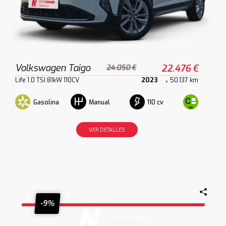
Volkswagen Taigo
22.476 €
24.050 €
Life 1.0 TSI 81kW 110CV
2023
50.137 km
Gasolina
110 cv
Manual
VER DETALLES
-9%