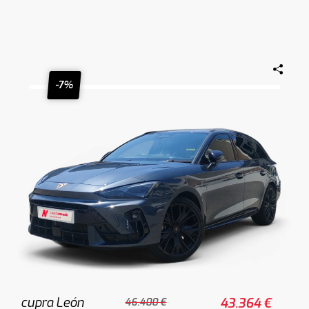
-7%
cupra León
43.364 €
46.400 €