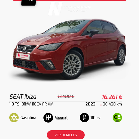
SEAT Ibiza
16.261 €
17.400 €
1.0 TSI 81kW 110CV FR XM
2023
36.438 km
Gasolina
110 cv
Manual
VER DETALLES