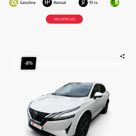
Gasolina
91 cv
Manual
VER DETALLES
-8%