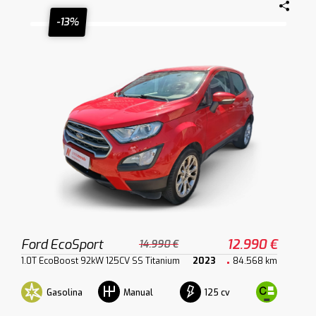
-13%
Ford EcoSport
12.990 €
14.990 €
1.0T EcoBoost 92kW 125CV SS Titanium
2023
84.568 km
Gasolina
125 cv
Manual