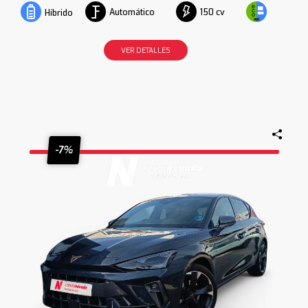
Automático
150 cv
Híbrido
VER DETALLES
-7%