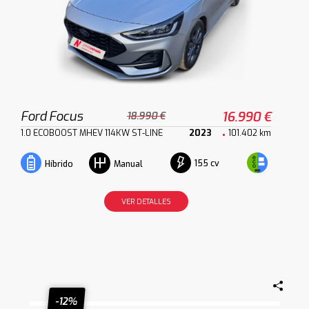
Ford Focus
16.990 €
18.990 €
1.0 ECOBOOST MHEV 114KW ST-LINE
2023
101.402 km
155 cv
Híbrido
Manual
VER DETALLES
-12%