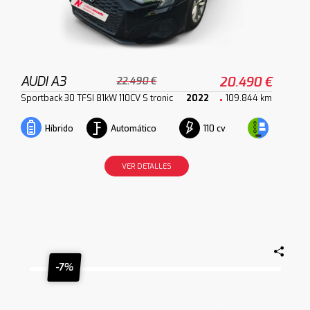
AUDI A3
20.490 €
22.490 €
Sportback 30 TFSI 81kW 110CV S tronic
2022
109.844 km
Automático
110 cv
Híbrido
VER DETALLES
-7%