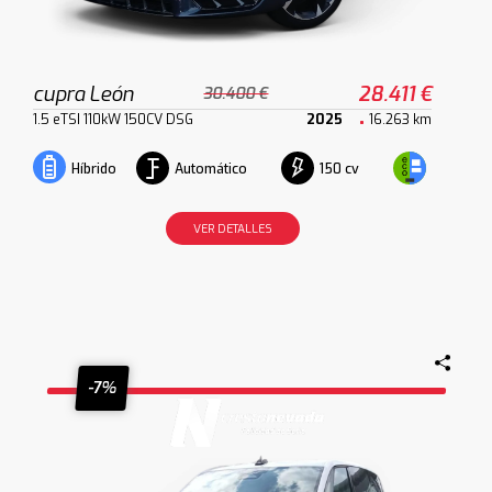
cupra León
28.411 €
30.400 €
1.5 eTSI 110kW 150CV DSG
2025
16.263 km
Automático
150 cv
Híbrido
VER DETALLES
-7%