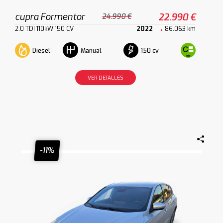
cupra Formentor
22.990 €
24.990 €
2.0 TDI 110kW 150 CV
2022
86.063 km
Diesel
150 cv
Manual
VER DETALLES
-11%