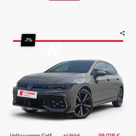
-7%
Volkswagen Golf
39.018 €
41.750 €