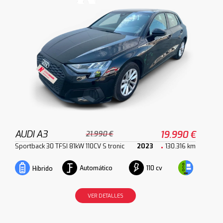
AUDI A3
19.990 €
21.990 €
Sportback 30 TFSI 81kW 110CV S tronic
2023
130.316 km
Automático
110 cv
Híbrido
VER DETALLES