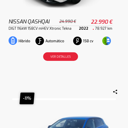
NISSAN QASHQAI
22.990 €
24.990 €
DIGT 116kW 158CV mHEV Xtronic Tekna
2022
78.927 km
Automático
158 cv
Híbrido
VER DETALLES
-11%