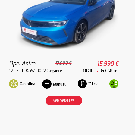
Opel Astra
15.990 €
17.990 €
1.2T XHT 96kW 130CV Elegance
2023
84.668 km
Gasolina
131 cv
Manual
VER DETALLES