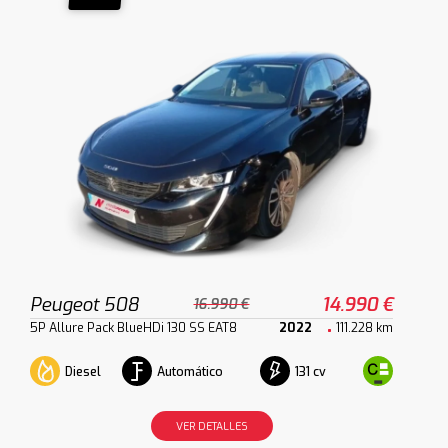
Peugeot 508
14.990 €
16.990 €
5P Allure Pack BlueHDi 130 SS EAT8
2022
111.228 km
Diesel
Automático
131 cv
VER DETALLES