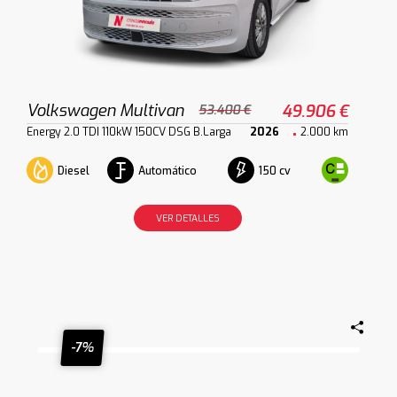
Volkswagen Multivan
49.906 €
53.400 €
Energy 2.0 TDI 110kW 150CV DSG B.Larga
2026
2.000 km
Diesel
Automático
150 cv
VER DETALLES
-7%