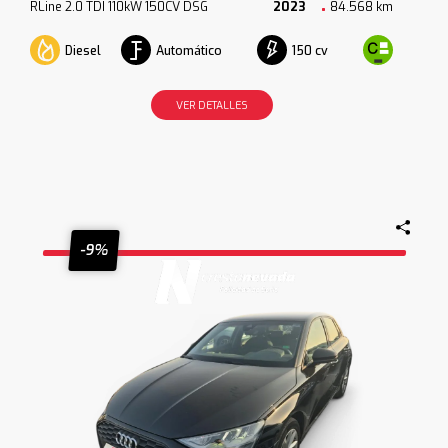
RLine 2.0 TDI 110kW 150CV DSG
2023
84.568 km
Diesel
Automático
150 cv
VER DETALLES
-9%