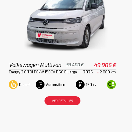
Volkswagen Multivan
49.906 €
53.400 €
Energy 2.0 TDI 110kW 150CV DSG B.Larga
2026
2.000 km
Diesel
Automático
150 cv
VER DETALLES