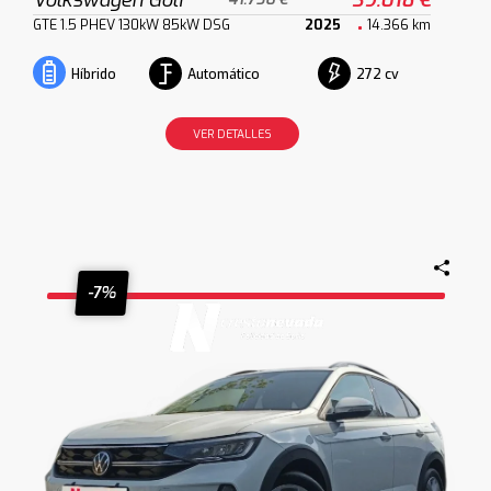
GTE 1.5 PHEV 130kW 85kW DSG
2025
14.366 km
Automático
272 cv
Híbrido
VER DETALLES
-7%