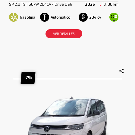
SP 2.0 TSI 150kW 204CV 4Drive DSG
2025
10.100 km
Gasolina
Automático
204 cv
VER DETALLES
-7%