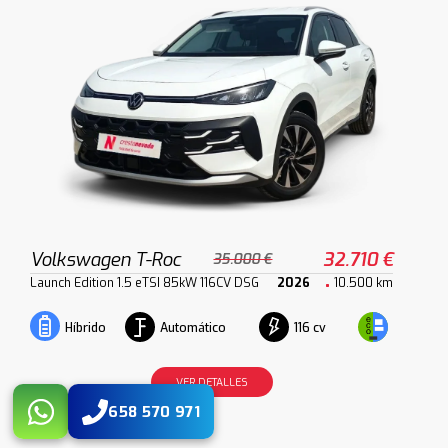
Volkswagen T-Roc
32.710 €
35.000 €
Launch Edition 1.5 eTSI 85kW 116CV DSG
2026
10.500 km
Automático
116 cv
Híbrido
VER DETALLES
658 570 971