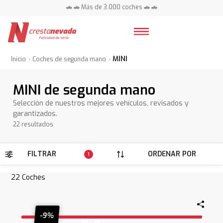
📍 Centros en toda España ⭐
🚗 🚗 Más de 3.000 coches 🚗 🚗
📍 Centros en toda España ⭐
MINI
Inicio
Coches de segunda mano
MINI de segunda mano
Selección de nuestros mejores vehículos, revisados y
garantizados.
22 resultados
FILTRAR
ORDENAR POR
1
22
Coches
-9%