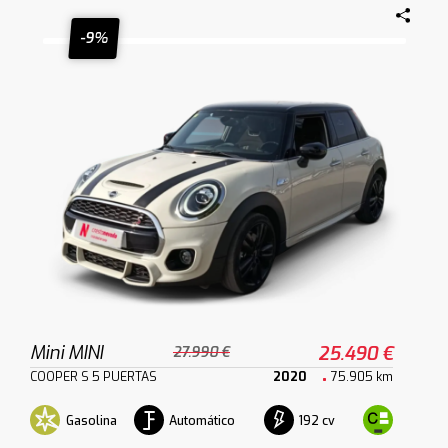
-9%
Mini MINI
25.490 €
27.990 €
COOPER S 5 PUERTAS
2020
75.905 km
Gasolina
Automático
192 cv