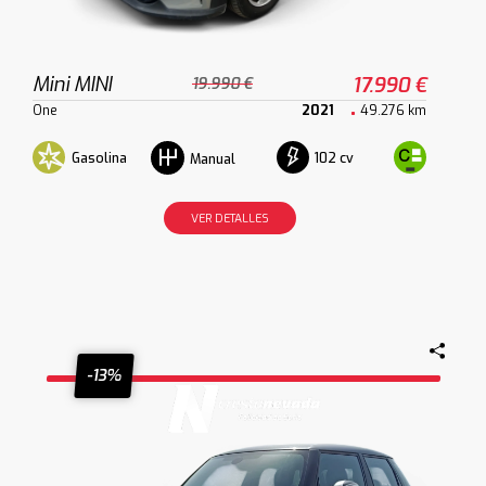
Mini MINI
17.990 €
19.990 €
One
2021
49.276 km
Gasolina
102 cv
Manual
VER DETALLES
-13%