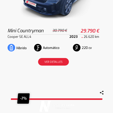
Mini Countryman
29.790 €
30.790 €
Cooper SE ALL4
2023
26.620 km
Automático
220 cv
Híbrido
VER DETALLES
-7%