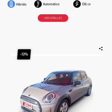
Automático
136 cv
Híbrido
VER DETALLES
-13%