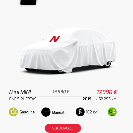
Mini MINI
17.990 €
19.990 €
ONE 5 PUERTAS
2019
52.295 km
Gasolina
102 cv
Manual
VER DETALLES