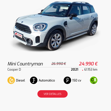
Mini Countryman
24.990 €
26.990 €
Cooper D
2021
61.153 km
Diesel
Automático
150 cv
VER DETALLES