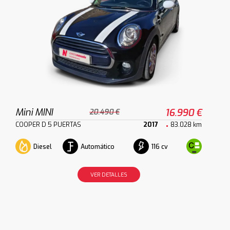
Mini MINI
16.990 €
20.490 €
COOPER D 5 PUERTAS
2017
83.028 km
Diesel
Automático
116 cv
VER DETALLES