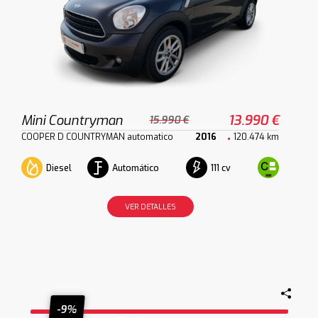
Mini Countryman
13.990 €
15.990 €
COOPER D COUNTRYMAN automatico
2016
120.474 km
Diesel
Automático
111 cv
VER DETALLES
-9%