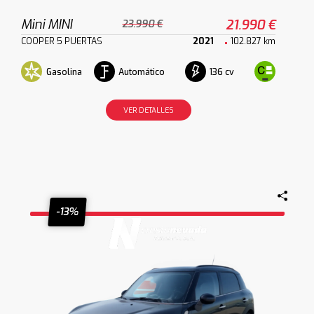
Mini MINI
21.990 €
23.990 €
COOPER 5 PUERTAS
2021
102.827 km
Gasolina
Automático
136 cv
VER DETALLES
-13%