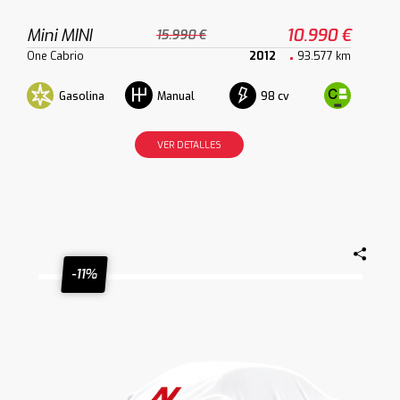
Mini MINI
10.990 €
15.990 €
One Cabrio
2012
93.577 km
Gasolina
98 cv
Manual
VER DETALLES
-11%