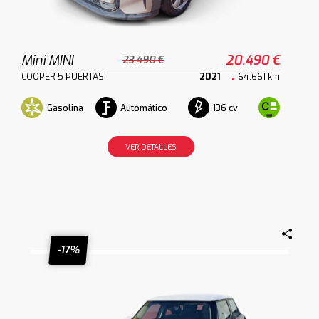
Mini MINI
20.490 €
23.490 €
COOPER 5 PUERTAS
2021
64.661 km
Gasolina
Automático
136 cv
VER DETALLES
-17%