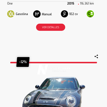
One
2015
116.361 km
Gasolina
102 cv
Manual
VER DETALLES
-12%