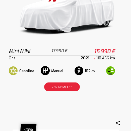
Mini MINI
15.990 €
17.990 €
One
2021
118.466 km
Gasolina
102 cv
Manual
VER DETALLES
-10%