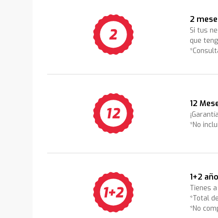
2 mese
Si tus n
que teng
*Consult
12 Mese
¡Garantí
*No incl
1+2 año
Tienes a 
*Total d
*No comp