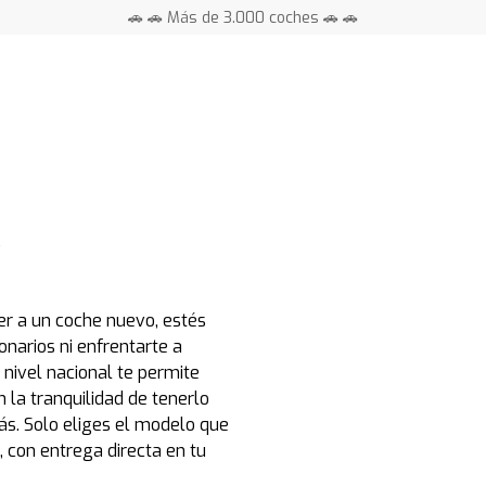
🚗 🚗 Más de 3.000 coches 🚗 🚗
📍 Centros en toda España ⭐
r a un coche nuevo, estés
narios ni enfrentarte a
 nivel nacional te permite
n la tranquilidad de tenerlo
ás. Solo eliges el modelo que
 con entrega directa en tu