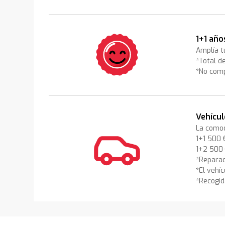
1+1 año
Amplía tu
*Total d
*No comp
Vehícul
La comod
1+1 500 
1+2 500
*Reparac
*El vehí
*Recogid