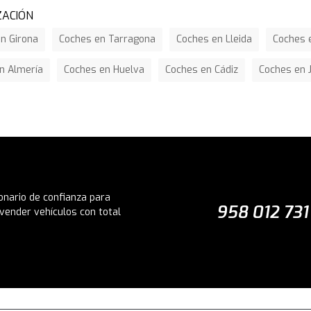
ZACIÓN
n Girona
Coches en Tarragona
Coches en Lleida
Coches e
n Almería
Coches en Huelva
Coches en Cádiz
Coches en 
onario de confianza para
958 012 731
vender vehículos con total