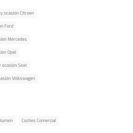
y ocasión Citroen
ón Ford
sión Mercedes
ión Opel
 ocasión Seat
casión Volkswagen
olumen
Coches Comercial