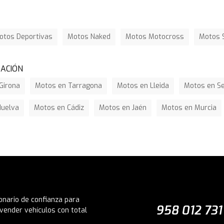
otos Deportivas
Motos Naked
Motos Motocross
Motos 
ZACIÓN
Girona
Motos en Tarragona
Motos en Lleida
Motos en Se
Huelva
Motos en Cádiz
Motos en Jaén
Motos en Murcia
onario de confianza para
958 012 731
vender vehículos con total