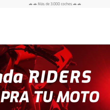
🚗 🚗 Más de 3.000 coches 🚗 🚗
📍 Centros en toda España ⭐