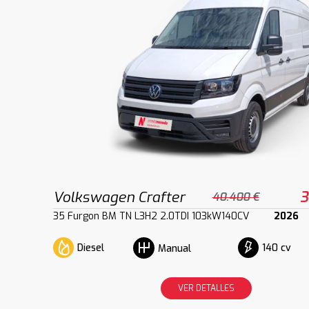
Volkswagen Crafter
3
40.400 €
35 Furgon BM TN L3H2 2.0TDI 103kW140CV
2026
Diesel
140 cv
Manual
VER DETALLES