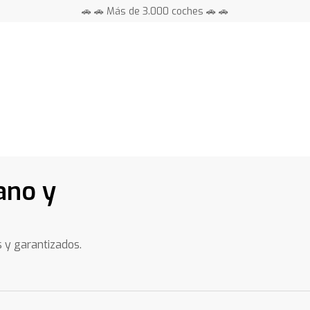
🚗 🚗 Más de 3.000 coches 🚗 🚗
📍 Centros en toda España ⭐
ano y
s y garantizados.