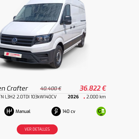
n Crafter
36.822 €
40.400 €
TN L3H2 2.0TDI 103kW140CV
2026
2.000 km
140 cv
Manual
VER DETALLES