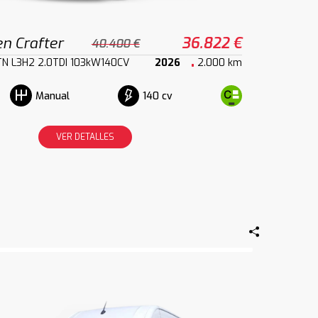
n Crafter
36.822 €
40.400 €
TN L3H2 2.0TDI 103kW140CV
2026
2.000 km
140 cv
Manual
VER DETALLES