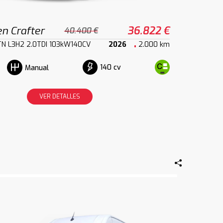
n Crafter
36.822 €
40.400 €
TN L3H2 2.0TDI 103kW140CV
2026
2.000 km
140 cv
Manual
VER DETALLES