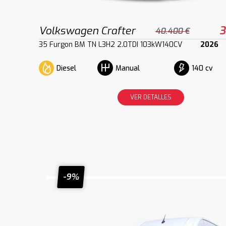
Volkswagen Crafter
3
40.400 €
35 Furgon BM TN L3H2 2.0TDI 103kW140CV
2026
Diesel
140 cv
Manual
VER DETALLES
-9%