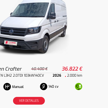
n Crafter
36.822 €
40.400 €
TN L3H2 2.0TDI 103kW140CV
2026
2.000 km
140 cv
Manual
VER DETALLES