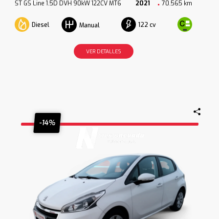
ST GS Line 1.5D DVH 90kW 122CV MT6
2021
70.565 km
Diesel
122 cv
Manual
VER DETALLES
-14%