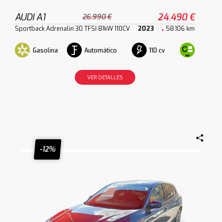
AUDI A1
24.490 €
26.990 €
Sportback Adrenalin 30 TFSI 81kW 110CV
2023
58.106 km
Gasolina
Automático
110 cv
VER DETALLES
-12%