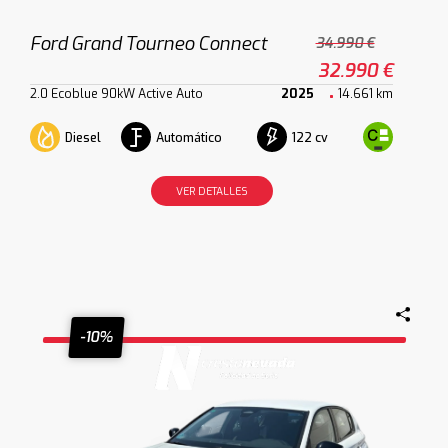
Ford Grand Tourneo Connect
34.990 €
32.990 €
2.0 Ecoblue 90kW Active Auto
2025
14.661 km
Diesel
Automático
122 cv
VER DETALLES
-10%