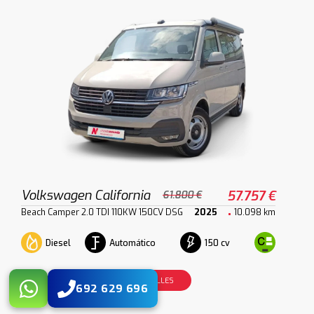
Volkswagen California
57.757 €
61.800 €
Beach Camper 2.0 TDI 110KW 150CV DSG
2025
10.098 km
Diesel
Automático
150 cv
VER DETALLES
692 629 696