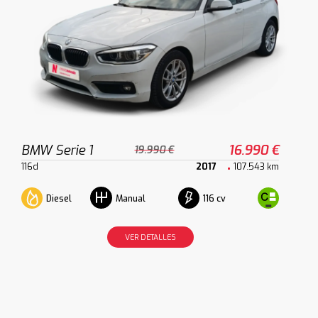
BMW Serie 1
16.990 €
19.990 €
116d
2017
107.543 km
Diesel
116 cv
Manual
VER DETALLES