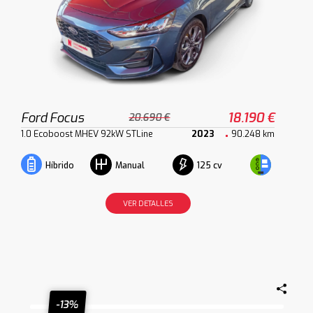
Ford Focus
18.190 €
20.690 €
1.0 Ecoboost MHEV 92kW STLine
2023
90.248 km
125 cv
Híbrido
Manual
VER DETALLES
-13%