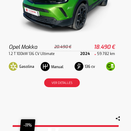
Opel Mokka
18.490 €
20.490 €
1.2 T 100kW 136 CV Ultimate
2024
59.782 km
Gasolina
136 cv
Manual
VER DETALLES
-11%