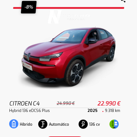
-8%
CITROEN C4
22.990 €
24.990 €
Hybrid 136 eDCS6 Plus
2025
9.318 km
Automático
136 cv
Híbrido