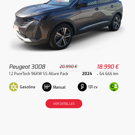
Peugeot 3008
18.990 €
20.990 €
1.2 PureTech 96KW SS Allure Pack
2024
64.666 km
Gasolina
131 cv
Manual
VER DETALLES