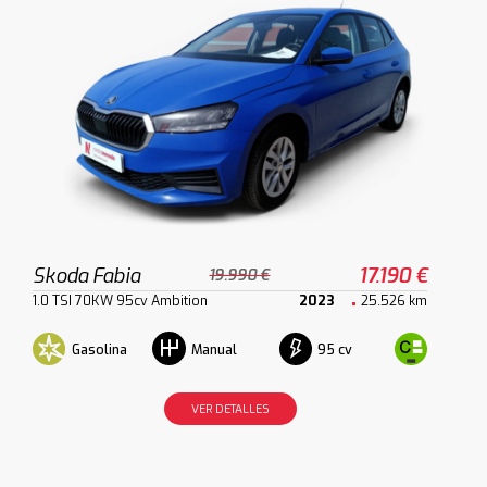
Skoda Fabia
17.190 €
19.990 €
1.0 TSI 70KW 95cv Ambition
2023
25.526 km
Gasolina
95 cv
Manual
VER DETALLES