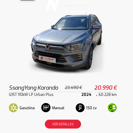
SsangYong Korando
20.990 €
23.490 €
G15T 110kW LP Urban Plus
2024
60.228 km
Gasolina
150 cv
Manual
VER DETALLES