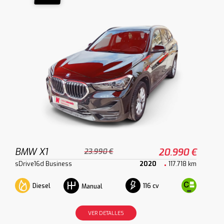
BMW X1
20.990 €
23.990 €
sDrive16d Business
2020
117.718 km
Diesel
116 cv
Manual
VER DETALLES