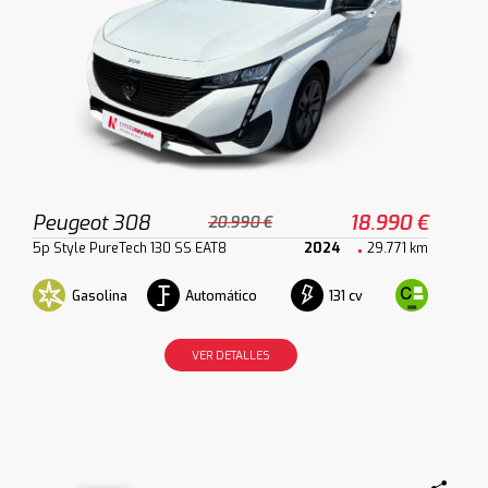
Peugeot 308
18.990 €
20.990 €
5p Style PureTech 130 SS EAT8
2024
29.771 km
Gasolina
Automático
131 cv
VER DETALLES