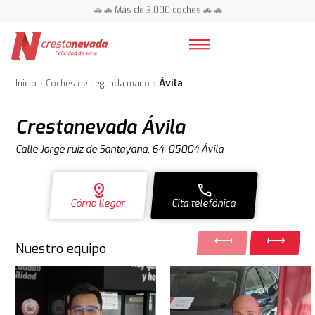
📍 Centros en toda España ⭐
🚗 🚗 Más de 3.000 coches 🚗 🚗
📍 Centros en toda España ⭐
Ávila
Inicio
Coches de segunda mano
Crestanevada Ávila
Calle Jorge ruiz de Santayana, 64, 05004 Ávila
distance
call
Cómo llegar
Cita telefónica
Nuestro equipo