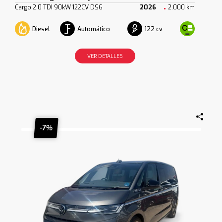
Cargo 2.0 TDI 90kW 122CV DSG
2026
2.000 km
Diesel
Automático
122 cv
VER DETALLES
-7%