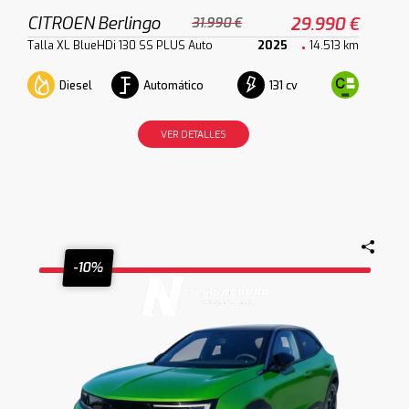
CITROEN Berlingo
29.990 €
31.990 €
Talla XL BlueHDi 130 SS PLUS Auto
2025
14.513 km
Diesel
Automático
131 cv
VER DETALLES
-10%