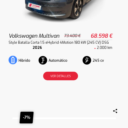
Volkswagen Multivan
68.598 €
73.400 €
Style Batalla Corta 1.5 eHybrid 4Motion 180 kW (245 CV) DSG
2026
2.000 km
Automático
245 cv
Híbrido
VER DETALLES
-7%