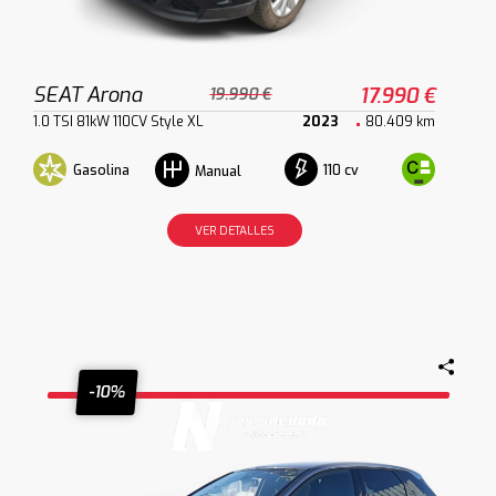
SEAT Arona
17.990 €
19.990 €
1.0 TSI 81kW 110CV Style XL
2023
80.409 km
Gasolina
110 cv
Manual
VER DETALLES
-10%