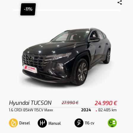
-11%
Hyundai TUCSON
24.990 €
27.990 €
1.6 CRDI 85kW 115CV Maxx
2024
82.485 km
Diesel
116 cv
Manual