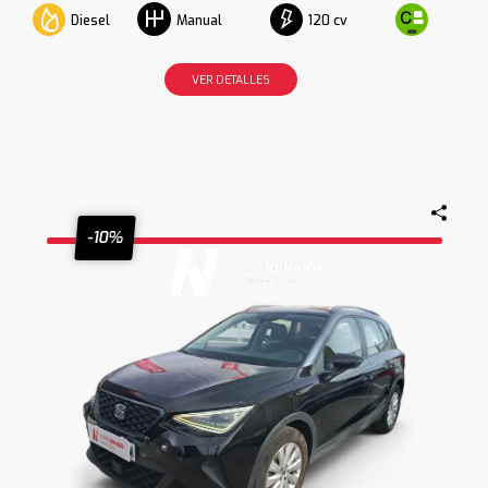
Diesel
120 cv
Manual
VER DETALLES
-10%