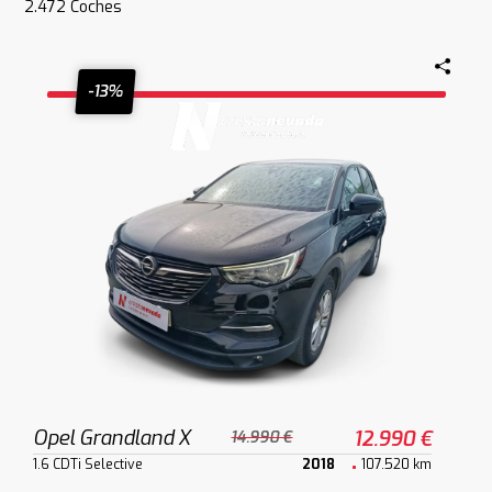
2.472
Coches
-13%
Opel Grandland X
12.990 €
14.990 €
1.6 CDTi Selective
2018
107.520 km