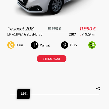
Peugeot 208
11.990 €
13.990 €
5P ACTIVE 1.6 BlueHDi 75
2017
71.929 km
Diesel
75 cv
Manual
VER DETALLES
-14%