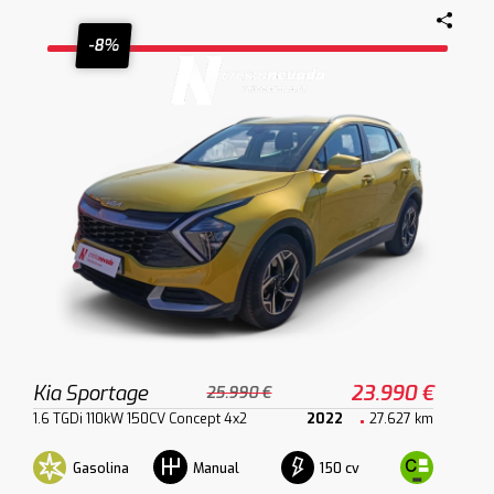
-8%
Kia Sportage
23.990 €
25.990 €
1.6 TGDi 110kW 150CV Concept 4x2
2022
27.627 km
Gasolina
150 cv
Manual