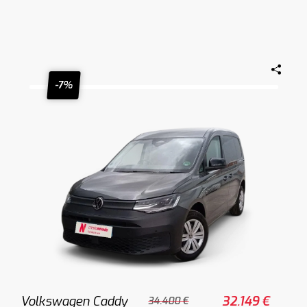
-7%
Volkswagen Caddy
32.149 €
34.400 €