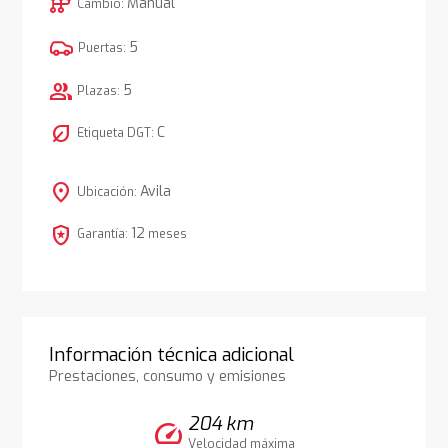
auto_transmission
Manual
Cambio:
5
Puertas:
group
5
Plazas:
nest_eco_leaf
C
Etiqueta DGT:
location_on
Avila
Ubicación:
local_police
12
Garantía:
meses
Información técnica adicional
Prestaciones, consumo y emisiones
204 km
speed
Velocidad máxima