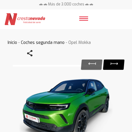
🚗 🚗 Más de 3.000 coches 🚗 🚗
📍 Centros en toda España ⭐
Inicio
-
Coches segunda mano
- Opel Mokka
Share