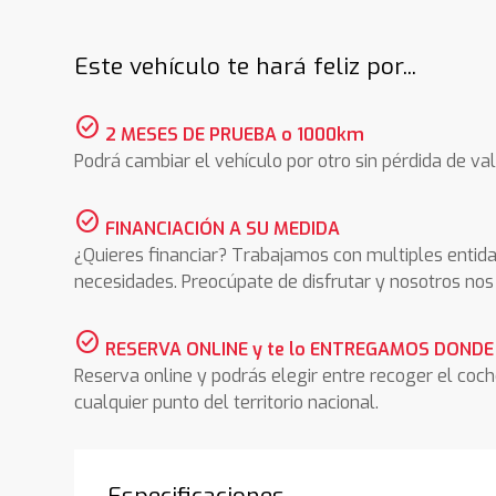
Este vehículo te hará feliz por...
check_circle
2 MESES DE PRUEBA o 1000km
Podrá cambiar el vehículo por otro sin pérdida de val
check_circle
FINANCIACIÓN A SU MEDIDA
¿Quieres financiar? Trabajamos con multiples entida
necesidades. Preocúpate de disfrutar y nosotros n
check_circle
RESERVA ONLINE y te lo ENTREGAMOS DONDE
Reserva online y podrás elegir entre recoger el coc
cualquier punto del territorio nacional.
Especificaciones