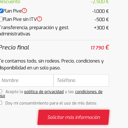
Descuento
-2.500 €
Plan Pive
?
-1.000 €
Plan Pive sin ITV
?
-500 €
Transferencia, preparación y gest.
+300 €
administrativas
Precio final
€
17.790
Te contamos todo, sin rodeos. Precio, condiciones y
disponibilidad en un solo paso.
Acepto la
política de privacidad
y las
condiciones de
uso
Doy mi consentimiento para el uso de mis datos
Solicitar más información