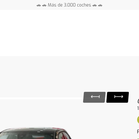
🚗 🚗 Más de 3.000 coches 🚗 🚗
📍 Centros en toda España ⭐