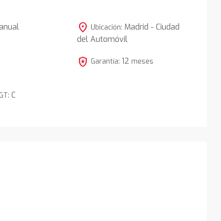
location_on
anual
Madrid - Ciudad
Ubicación:
del Automóvil
5
local_police
12
Garantía:
meses
C
DGT: