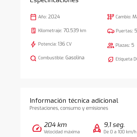
calendar_today
auto_transmission
2024
M
Año:
Cambio:
70.539
Kilometraje:
km
Puertas:
bolt
136
Potencia:
CV
group
5
Plazas:
comic_bubble
Gasolina
Combustible:
nest_eco_leaf
Etiqueta 
Información técnica adicional
Prestaciones, consumo y emisiones
204 km
9,1 seg.
speed
rocket
Velocidad máxima
De 0 a 100 km/h