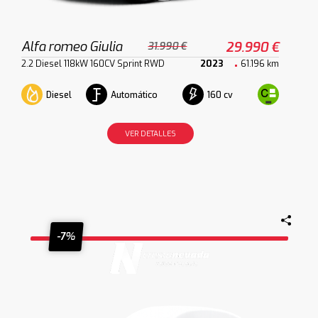
Alfa romeo Giulia
29.990 €
31.990 €
2.2 Diesel 118kW 160CV Sprint RWD
2023
61.196 km
Diesel
Automático
160 cv
VER DETALLES
-7%