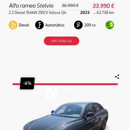
Alfa romeo Stelvio
33.990 €
36.990 €
2.2 Diesel 154kW 210CV Veloce Q4
2023
63.738 km
Diesel
Automático
209 cv
VER DETALLES
-6%