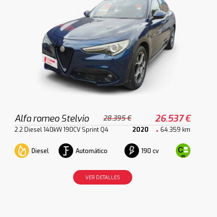
Alfa romeo Stelvio
26.537 €
28.395 €
2.2 Diesel 140kW 190CV Sprint Q4
2020
64.359 km
Diesel
Automático
190 cv
VER DETALLES