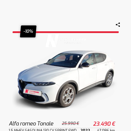
-10%
Alfa romeo Tonale
23.490 €
25.990 €
1.5 MHEV GASOLINA 130 CV SPRINT FWD
2022
47.086 km