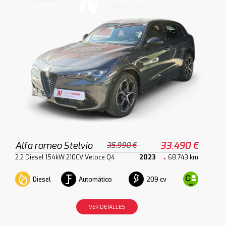
Alfa romeo Stelvio
33.490 €
35.990 €
2.2 Diesel 154kW 210CV Veloce Q4
2023
68.743 km
Diesel
Automático
209 cv
VER DETALLES