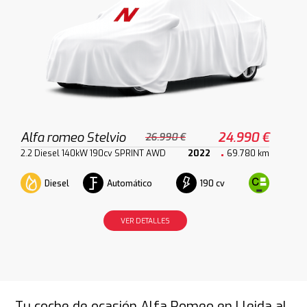
Alfa romeo Stelvio
24.990 €
26.990 €
2.2 Diesel 140kW 190cv SPRINT AWD
2022
69.780 km
Diesel
Automático
190 cv
VER DETALLES
Tu coche de ocasión Alfa Romeo en Lleida al