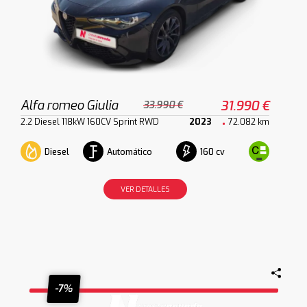
Alfa romeo Giulia
31.990 €
33.990 €
2.2 Diesel 118kW 160CV Sprint RWD
2023
72.082 km
Diesel
Automático
160 cv
VER DETALLES
-7%