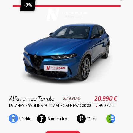
-9%
Alfa romeo Tonale
20.990 €
22.990 €
1.5 MHEV GASOLINA 130 CV SPECIALE FWD
2022
95.382 km
Automático
131 cv
Híbrido