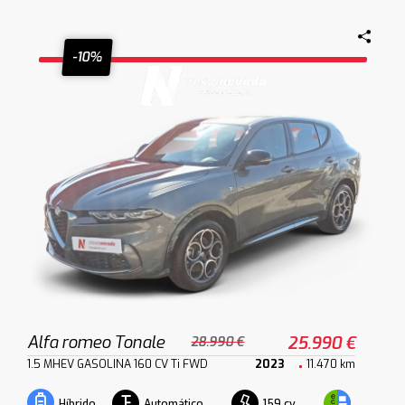
-10%
Alfa romeo Tonale
25.990 €
28.990 €
1.5 MHEV GASOLINA 160 CV Ti FWD
2023
11.470 km
Automático
159 cv
Híbrido