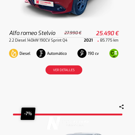
Alfa romeo Stelvio
25.490 €
27.990 €
2.2 Diesel 140kW 190CV Sprint Q4
2021
85.775 km
Diesel
Automático
190 cv
VER DETALLES
-7%