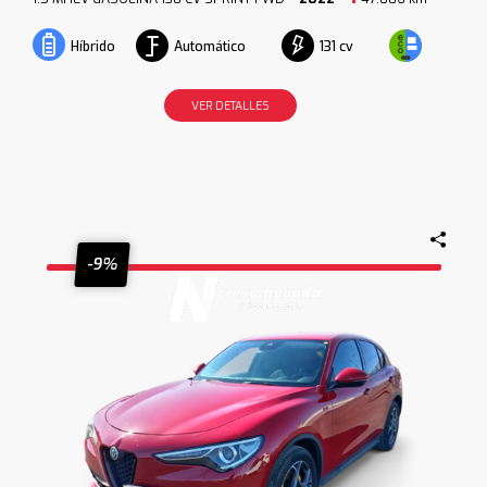
Automático
131 cv
Híbrido
VER DETALLES
-9%