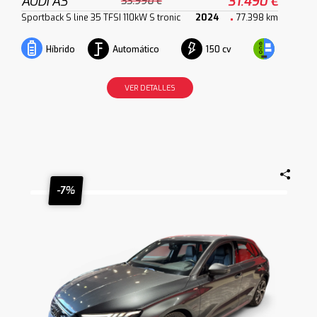
AUDI A3
31.490 €
33.990 €
Sportback S line 35 TFSI 110kW S tronic
2024
77.398 km
Automático
150 cv
Híbrido
VER DETALLES
-7%