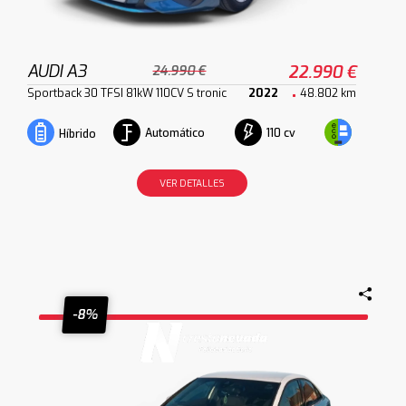
AUDI A3
22.990 €
24.990 €
Sportback 30 TFSI 81kW 110CV S tronic
2022
48.802 km
Automático
110 cv
Híbrido
VER DETALLES
-8%