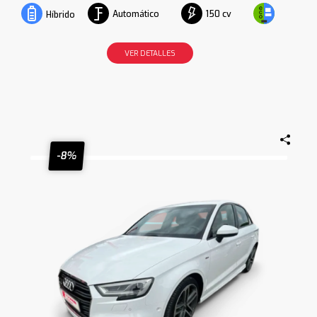
Automático
150 cv
Híbrido
VER DETALLES
-8%