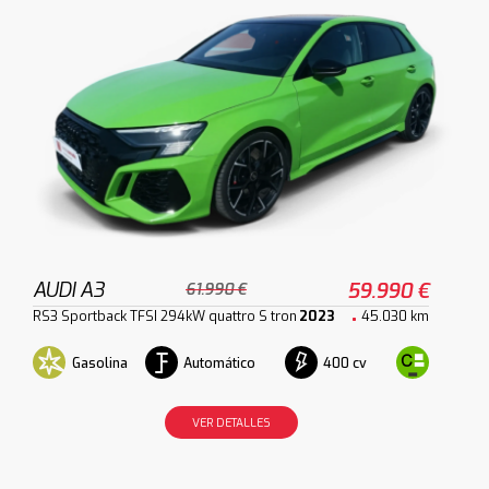
AUDI A3
59.990 €
61.990 €
RS3 Sportback TFSI 294kW quattro S tron
2023
45.030 km
Gasolina
Automático
400 cv
VER DETALLES