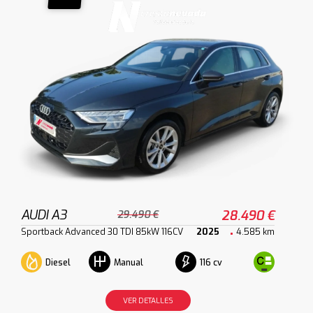
AUDI A3
28.490 €
29.490 €
Sportback Advanced 30 TDI 85kW 116CV
2025
4.585 km
Diesel
116 cv
Manual
VER DETALLES