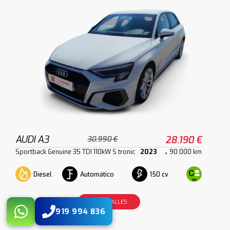
AUDI A3
28.190 €
30.990 €
Sportback Genuine 35 TDI 110kW S tronic
2023
90.000 km
Diesel
Automático
150 cv
VER DETALLES
919 994 836