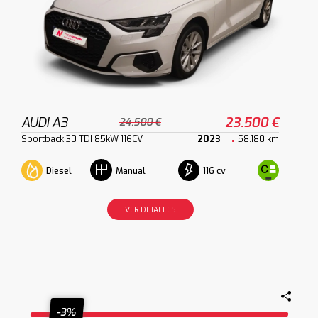
AUDI A3
23.500 €
24.500 €
Sportback 30 TDI 85kW 116CV
2023
58.180 km
Diesel
116 cv
Manual
VER DETALLES
-3%