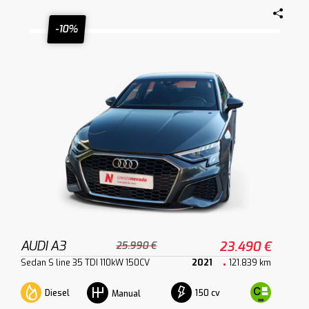
-10%
AUDI A3
23.490 €
25.990 €
Sedan S line 35 TDI 110kW 150CV
2021
121.839 km
Diesel
150 cv
Manual