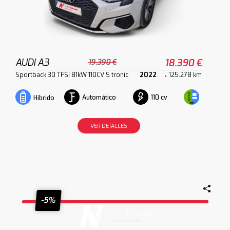
AUDI A3
18.390 €
19.390 €
Sportback 30 TFSI 81kW 110CV S tronic
2022
125.278 km
Automático
110 cv
Híbrido
VER DETALLES
-5%