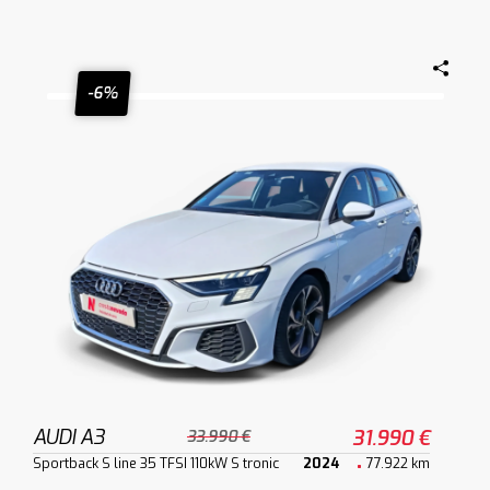
-6%
AUDI A3
31.990 €
33.990 €
Sportback S line 35 TFSI 110kW S tronic
2024
77.922 km