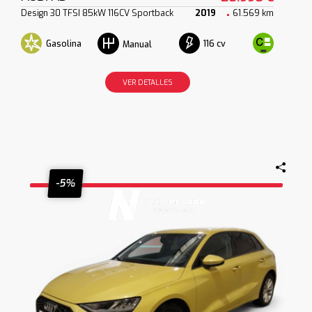
Design 30 TFSI 85kW 116CV Sportback
2019
61.569 km
Gasolina
116 cv
Manual
VER DETALLES
-5%