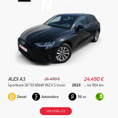
AUDI A3
24.490 €
26.490 €
Sportback 30 TDI 85kW 116CV S tronic
2023
44.904 km
Diesel
Automático
116 cv
VER DETALLES