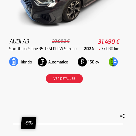
AUDI A3
31.490 €
33.990 €
Sportback S line 35 TFSI 110kW S tronic
2024
77.030 km
Automático
150 cv
Híbrido
VER DETALLES
-9%