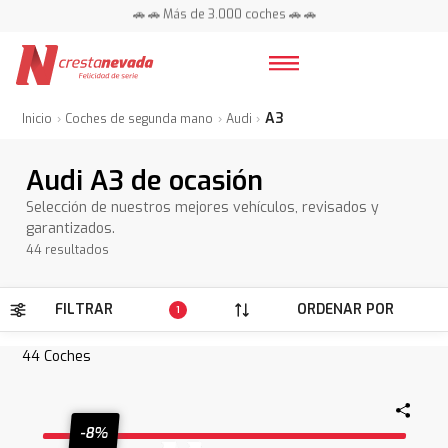
📍 Centros en toda España ⭐
🚗 🚗 Más de 3.000 coches 🚗 🚗
📍 Centros en toda España ⭐
A3
Inicio
Coches de segunda mano
Audi
Audi A3 de ocasión
Selección de nuestros mejores vehículos, revisados y
garantizados.
44 resultados
FILTRAR
ORDENAR POR
1
44
Coches
-8%