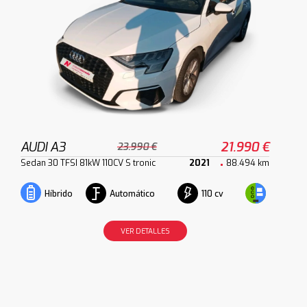
AUDI A3
21.990 €
23.990 €
Sedan 30 TFSI 81kW 110CV S tronic
2021
88.494 km
Automático
110 cv
Híbrido
VER DETALLES