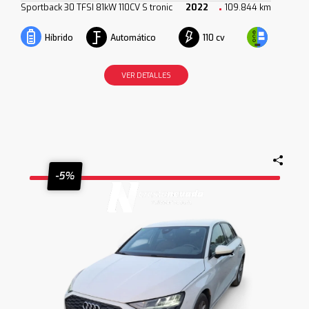
Sportback 30 TFSI 81kW 110CV S tronic
2022
109.844 km
Automático
110 cv
Híbrido
VER DETALLES
-5%