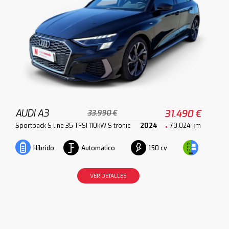
AUDI A3
31.490 €
33.990 €
Sportback S line 35 TFSI 110kW S tronic
2024
70.024 km
Automático
150 cv
Híbrido
VER DETALLES