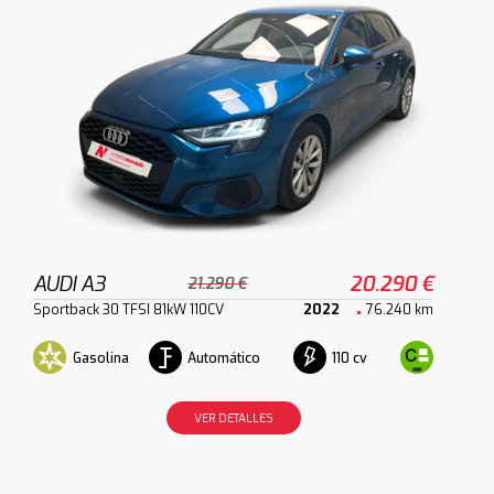
AUDI A3
20.290 €
21.290 €
Sportback 30 TFSI 81kW 110CV
2022
76.240 km
Gasolina
Automático
110 cv
VER DETALLES