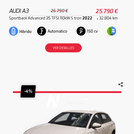
AUDI A3
25.790 €
26.790 €
Sportback Advanced 35 TFSI 110kW S tron
2022
32.804 km
Automático
150 cv
Híbrido
VER DETALLES
-4%