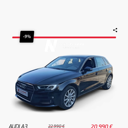
-9%
AUDI A3
20.990 €
22.990 €