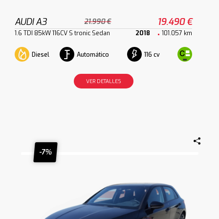
AUDI A3
19.490 €
21.990 €
1.6 TDI 85kW 116CV S tronic Sedan
2018
101.057 km
Diesel
Automático
116 cv
VER DETALLES
-7%