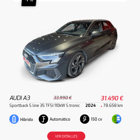
AUDI A3
31.490 €
33.990 €
Sportback S line 35 TFSI 110kW S tronic
2024
78.658 km
Automático
150 cv
Híbrido
VER DETALLES