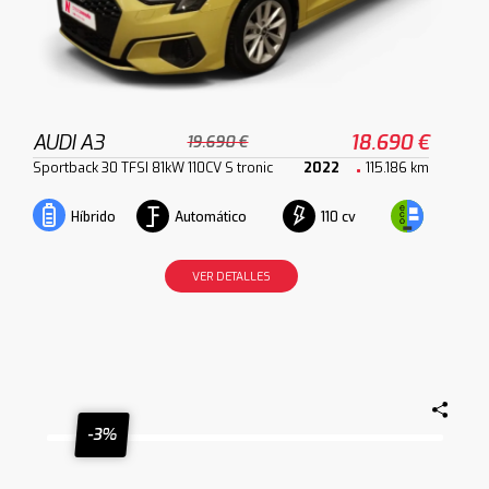
AUDI A3
18.690 €
19.690 €
Sportback 30 TFSI 81kW 110CV S tronic
2022
115.186 km
Automático
110 cv
Híbrido
VER DETALLES
-3%