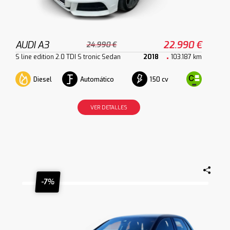
AUDI A3
22.990 €
24.990 €
S line edition 2.0 TDI S tronic Sedan
2018
103.187 km
Diesel
Automático
150 cv
VER DETALLES
-7%