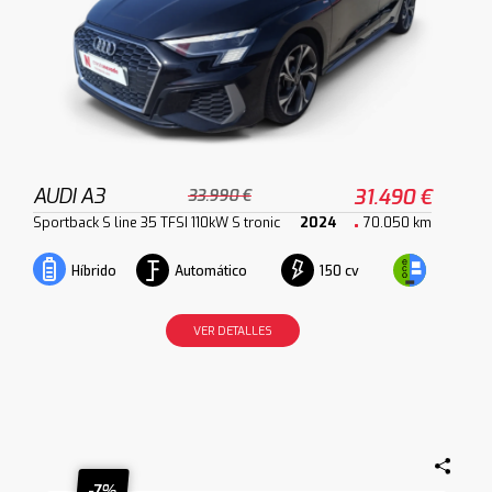
AUDI A3
31.490 €
33.990 €
Sportback S line 35 TFSI 110kW S tronic
2024
70.050 km
Automático
150 cv
Híbrido
VER DETALLES
-7%