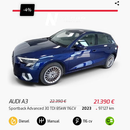
-4%
AUDI A3
21.390 €
22.390 €
Sportback Advanced 30 TDI 85kW 116CV
2023
97.127 km
Diesel
116 cv
Manual