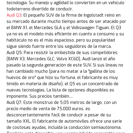
tecnología. Su manejo y agilidad lo convierten en un vehículo
todoterreno divertido de conducir.
Audi Q3
: El pequeño SUV de la firma de Ingolstadt reinó en
su mercado durante mucho tiempo antes de ser atacado por
el BMW X1, el Mercedes GLA y el Volkswagen Tiguan. El Q3
ya no es el modelo más eficiente en cuanto a consumo y su
habitáculo no es el más espacioso, pero su popularidad
sigue siendo fuerte entre los seguidores de la marca.
Audi Q5: Para resistir la embestida de sus competidores
(BMW X3, Mercedes GLC, Volvo XC60), Audi lanzó el año
pasado la segunda generación de este SUV. Si sus líneas no
han cambiado mucho (para no matar a la "gallina de los
huevos de oro" que hizo su fortuna, el fabricante es muy
tímido en materia de diseño), el Q5 es un concentrado de
nuevas tecnologías. La lista de opciones disponibles es
imponente. Sus precios también…
Audi Q7: Este monstruo de 5,05 metros de largo, con un
precio medio de venta de 75.000 euros, es
desconcertantemente fácil de conducir a pesar de su
tamaño XXL. El fabricante de automóviles ofrece una serie
de costosas ayudas, incluida la conducción semiautónoma.