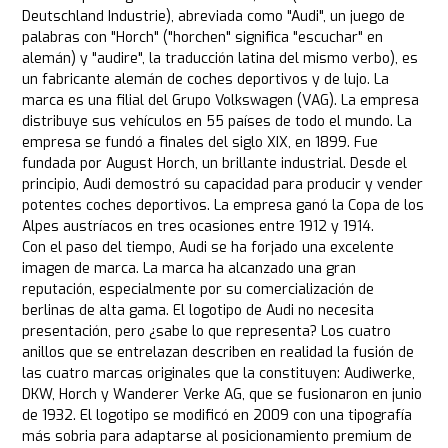
Deutschland Industrie), abreviada como "Audi", un juego de
palabras con "Horch" ("horchen" significa "escuchar" en
alemán) y "audire", la traducción latina del mismo verbo), es
un fabricante alemán de coches deportivos y de lujo. La
marca es una filial del Grupo Volkswagen (VAG). La empresa
distribuye sus vehículos en 55 países de todo el mundo. La
empresa se fundó a finales del siglo XIX, en 1899. Fue
fundada por August Horch, un brillante industrial. Desde el
principio, Audi demostró su capacidad para producir y vender
potentes coches deportivos. La empresa ganó la Copa de los
Alpes austríacos en tres ocasiones entre 1912 y 1914.
Con el paso del tiempo, Audi se ha forjado una excelente
imagen de marca. La marca ha alcanzado una gran
reputación, especialmente por su comercialización de
berlinas de alta gama. El logotipo de Audi no necesita
presentación, pero ¿sabe lo que representa? Los cuatro
anillos que se entrelazan describen en realidad la fusión de
las cuatro marcas originales que la constituyen: Audiwerke,
DKW, Horch y Wanderer Verke AG, que se fusionaron en junio
de 1932. El logotipo se modificó en 2009 con una tipografía
más sobria para adaptarse al posicionamiento premium de