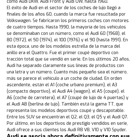
como Audi DKW, Audi Front y Audi UW, hasta 1960.
El éxito de Audi en el sector de los coches de lujo llegó a
finales de los años 60, cuando la marca fue resucitada por
Volkswagen. Se fabricaron los primeros coches con motores
de cuatro tiempos. Hasta 1990, la mayoría de los vehículos
se denominaban con un número, como el Audi 60 (1968), el
80 (1972), el 50 (1974), el 100 (1976) y el 90 (hasta 1991). En
esta época, uno de los modelos estrella de la marca del
anillo era el Quattro. Fue el primer coupé deportivo con
tracción total que se vendió en serie. En los últimos 20 años,
Audi ha separado claramente sus líneas de productos con
una letra y un número. Cuanto más pequeño sea el número,
más se parece el vehículo a un coche de ciudad. En orden
ascendente, están el A1 (coche urbano premium), el A3
(compacto deportivo), el Audi A4 (wagon), el A5 (coupé), el
A6 (coche de carretera), el A7 (coupé de lujo de 4 puertas) y
el Audi A8 (berlina de lujo). También está la gama TT, que
representa los modelos deportivos coupé y descapotable.
Entre los SUV se encuentran el Q2, el Q3, el Q5 y el Audi Q7.
Por último, en los deportivos de prestigio vendidos en serie,
Audi ofrece a sus clientes los Audi R8 V8, V10 y V10 Spyder.
Audi se asocia ahora definitivamente con sus