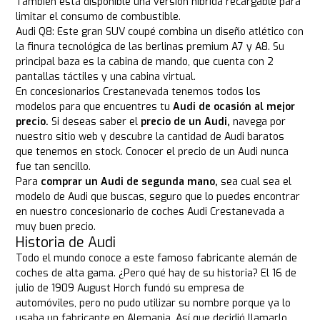
También está disponible una versión híbrida recargable para
limitar el consumo de combustible.
Audi Q8: Este gran SUV coupé combina un diseño atlético con
la finura tecnológica de las berlinas premium A7 y A8. Su
principal baza es la cabina de mando, que cuenta con 2
pantallas táctiles y una cabina virtual.
En concesionarios Crestanevada tenemos todos los
modelos para que encuentres tu
Audi de ocasión al mejor
precio.
Si deseas saber el
precio de un Audi,
navega por
nuestro sitio web y descubre la cantidad de Audi baratos
que tenemos en stock. Conocer el precio de un Audi nunca
fue tan sencillo.
Para
comprar un Audi de segunda mano,
sea cual sea el
modelo de Audi que buscas, seguro que lo puedes encontrar
en nuestro concesionario de coches Audi Crestanevada a
muy buen precio.
Historia de Audi
Todo el mundo conoce a este famoso fabricante alemán de
coches de alta gama. ¿Pero qué hay de su historia? El 16 de
julio de 1909 August Horch fundó su empresa de
automóviles, pero no pudo utilizar su nombre porque ya lo
usaba un fabricante en Alemania. Así que decidió llamarlo