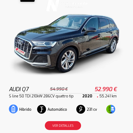
AUDI Q7
52.990 €
54.990 €
S line 50 TDI 210kW 286CV quattro tip
2020
55.241 km
Automático
231 cv
Híbrido
VER DETALLES