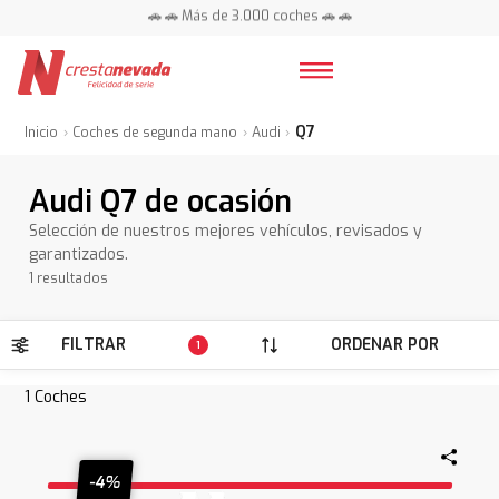
🚗 🚗 Más de 3.000 coches 🚗 🚗
📍 Centros en toda España ⭐
Q7
Inicio
Coches de segunda mano
Audi
Audi Q7 de ocasión
Selección de nuestros mejores vehículos, revisados y
garantizados.
1 resultados
FILTRAR
ORDENAR POR
1
1
Coches
-4%