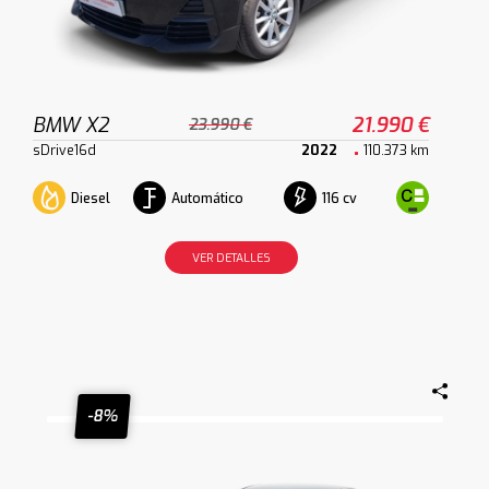
BMW X2
21.990 €
23.990 €
sDrive16d
2022
110.373 km
Diesel
Automático
116 cv
VER DETALLES
-8%