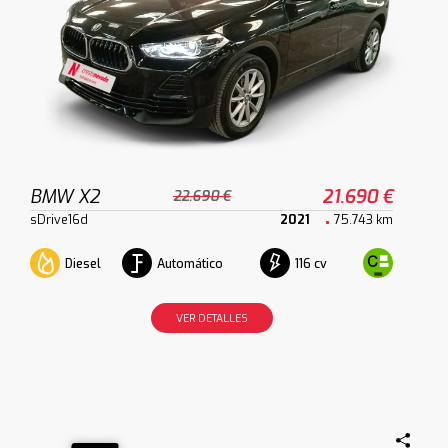
BMW X2
21.690 €
22.690 €
sDrive16d
2021
75.743 km
Diesel
Automático
116 cv
VER DETALLES