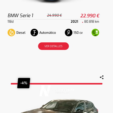
BMW Serie 1
22.990 €
24.990 €
118d
2021
80.818 km
Diesel
Automático
150 cv
VER DETALLES
-4%