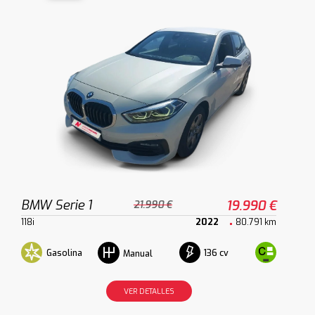
BMW Serie 1
19.990 €
21.990 €
118i
2022
80.791 km
Gasolina
136 cv
Manual
VER DETALLES