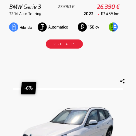
BMW Serie 3
26.390 €
27.390 €
320d Auto.Touring
2022
117.455 km
Automático
150 cv
Híbrido
VER DETALLES
-6%