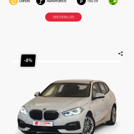
Diesel
Automático
150 cv
VER DETALLES
-8%