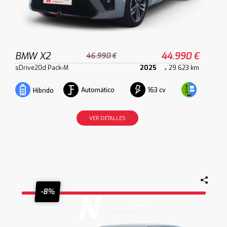
BMW X2
44.990 €
46.990 €
sDrive20d Pack-M
2025
29.623 km
Automático
163 cv
Híbrido
VER DETALLES
-8%