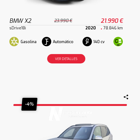
BMW X2
21.990 €
23.990 €
sDrive18i
2020
78.846 km
Gasolina
Automático
140 cv
VER DETALLES
-4%