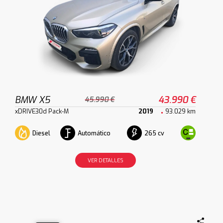
BMW X5
43.990 €
45.990 €
xDRIVE30d Pack-M
2019
93.029 km
Diesel
Automático
265 cv
VER DETALLES