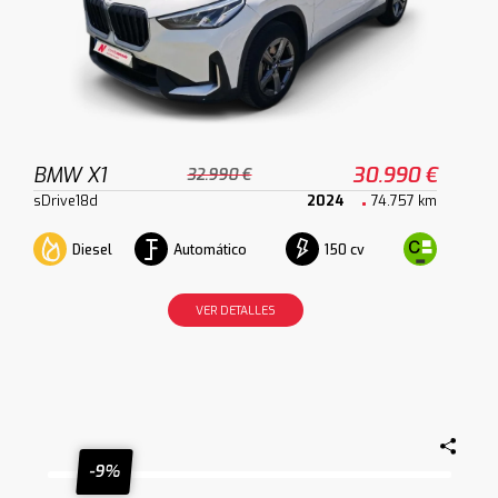
BMW X1
30.990 €
32.990 €
sDrive18d
2024
74.757 km
Diesel
Automático
150 cv
VER DETALLES
-9%