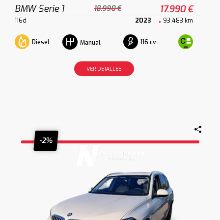
BMW Serie 1
17.990 €
18.990 €
116d
2023
93.483 km
Diesel
116 cv
Manual
VER DETALLES
-2%