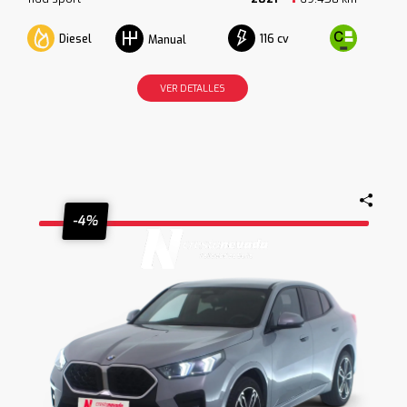
Diesel
116 cv
Manual
VER DETALLES
-4%