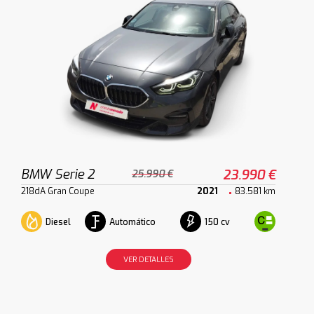
BMW Serie 2
23.990 €
25.990 €
218dA Gran Coupe
2021
83.581 km
Diesel
Automático
150 cv
VER DETALLES