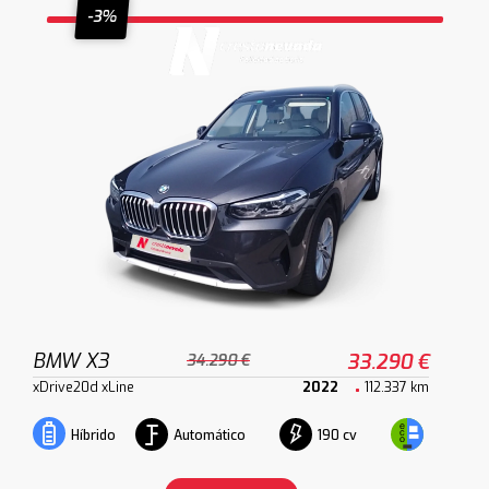
-3%
BMW X3
33.290 €
34.290 €
xDrive20d xLine
2022
112.337 km
Automático
190 cv
Híbrido