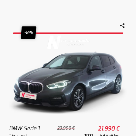
-8%
BMW Serie 1
21.990 €
23.990 €
116d sport
2021
69.458 km