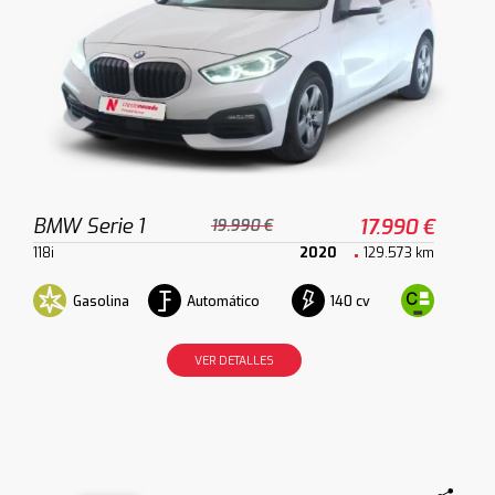
BMW Serie 1
17.990 €
19.990 €
118i
2020
129.573 km
Gasolina
Automático
140 cv
VER DETALLES