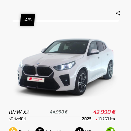
-4%
BMW X2
42.990 €
44.990 €
sDrive18d
2025
13.763 km