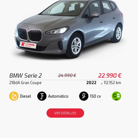
BMW Serie 2
22.990 €
24.990 €
218dA Gran Coupe
2022
112.152 km
Diesel
Automático
150 cv
VER DETALLES