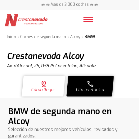
📍 Centros en toda España ⭐
🚗 🚗 Más de 3.000 coches 🚗 🚗
📍 Centros en toda España ⭐
BMW
Inicio
Coches de segunda mano
Alcoy
Crestanevada Alcoy
Av. d'Alacant, 25, 03829 Cocentaina, Alicante
distance
call
Cómo llegar
Cita telefónica
BMW de segunda mano en
Alcoy
Selección de nuestros mejores vehículos, revisados y
garantizados.