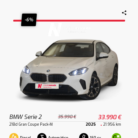
-6%
BMW Serie 2
33.990 €
35.990 €
218d Gran Coupe Pack-M
2025
21.956 km
Diesel
Automático
150 cv