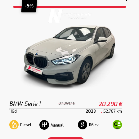
-5%
BMW Serie 1
20.290 €
21.290 €
116d
2023
52.787 km
Diesel
116 cv
Manual