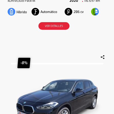
xDRIVE30d Pack-M
2020
116.697 km
Automático
286 cv
Híbrido
VER DETALLES
-8%