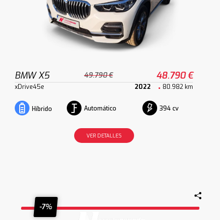
BMW X5
48.790 €
49.790 €
xDrive45e
2022
80.982 km
Automático
394 cv
Híbrido
VER DETALLES
-7%