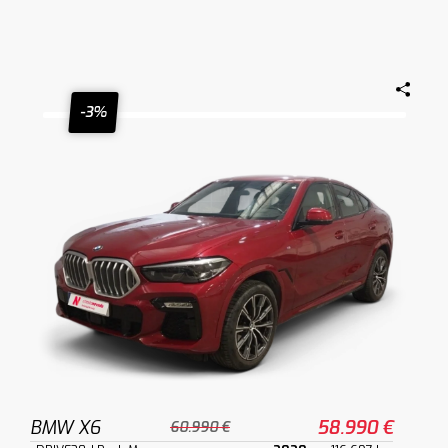
-3%
BMW X6
58.990 €
60.990 €