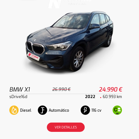
BMW X1
24.990 €
26.990 €
sDrive16d
2022
60.993 km
Diesel
Automático
116 cv
VER DETALLES