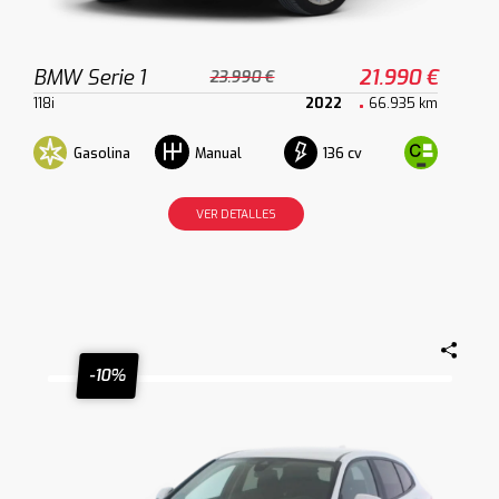
BMW Serie 1
21.990 €
23.990 €
118i
2022
66.935 km
Gasolina
136 cv
Manual
VER DETALLES
-10%