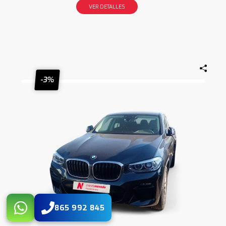
VER DETALLES
-3%
865 992 845