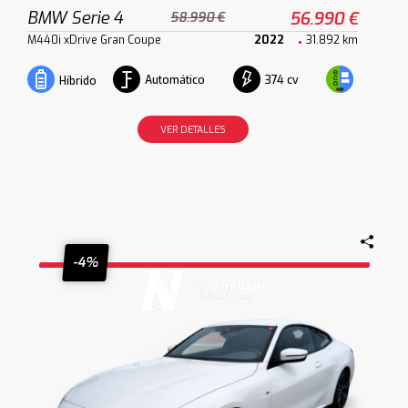
BMW Serie 4
56.990 €
58.990 €
M440i xDrive Gran Coupe
2022
31.892 km
Automático
374 cv
Híbrido
VER DETALLES
-4%