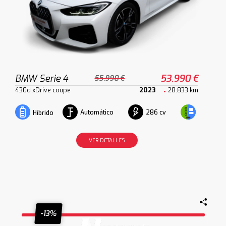
BMW Serie 4
53.990 €
55.990 €
430d xDrive coupe
2023
28.833 km
Automático
286 cv
Híbrido
VER DETALLES
-13%