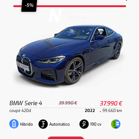
-5%
BMW Serie 4
37.990 €
39.990 €
coupé 420d
2022
99.660 km
Automático
190 cv
Híbrido