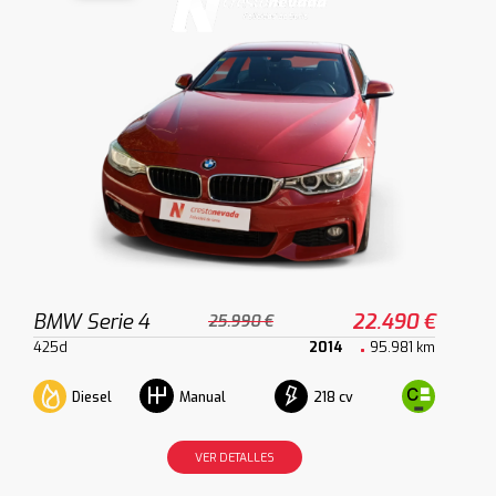
BMW Serie 4
22.490 €
25.990 €
425d
2014
95.981 km
Diesel
218 cv
Manual
VER DETALLES