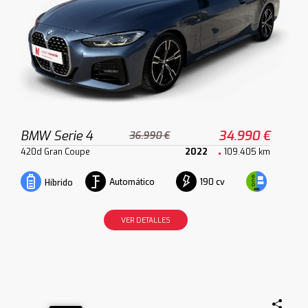
BMW Serie 4
34.990 €
36.990 €
420d Gran Coupe
2022
109.405 km
Automático
190 cv
Híbrido
VER DETALLES