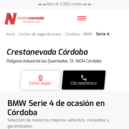
🚗 🚗 Más de 3.000 coches 🚗 🚗
📍 Centros en toda España ⭐
Serie 4
Inicio
Coches de segunda mano
Córdoba
BMW
Crestanevada Córdoba
Poligono Industrial las Quemadas, 13, 14014 Córdoba
distance
call
Cómo llegar
Cita telefónica
BMW Serie 4 de ocasión en
Córdoba
Selección de nuestros mejores vehículos, revisados y
garantizados.