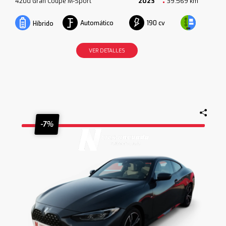
420d Gran Coupe M-Sport
2023
39.569 km
Automático
190 cv
Híbrido
VER DETALLES
-7%