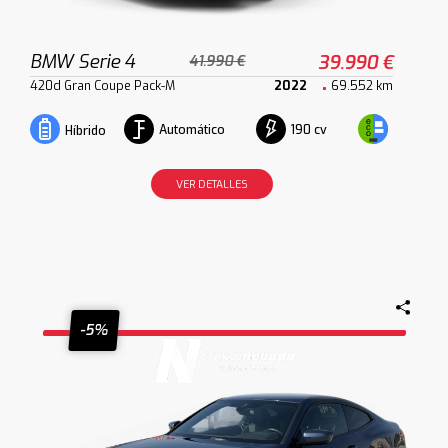
BMW Serie 4
39.990 €
41.990 €
420d Gran Coupe Pack-M
2022
69.552 km
Automático
190 cv
Híbrido
VER DETALLES
-5%