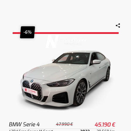
-6%
BMW Serie 4
45.190 €
47.990 €