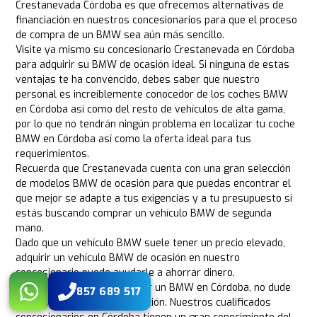
Crestanevada Córdoba es que ofrecemos alternativas de
financiación en nuestros concesionarios para que el proceso
de compra de un BMW sea aún más sencillo.
Visite ya mismo su concesionario Crestanevada en Córdoba
para adquirir su BMW de ocasión ideal. Si ninguna de estas
ventajas te ha convencido, debes saber que nuestro
personal es increíblemente conocedor de los coches BMW
en Córdoba así como del resto de vehículos de alta gama,
por lo que no tendrán ningún problema en localizar tu coche
BMW en Córdoba así como la oferta ideal para tus
requerimientos.
Recuerda que Crestanevada cuenta con una gran selección
de modelos BMW de ocasión para que puedas encontrar el
que mejor se adapte a tus exigencias y a tu presupuesto si
estás buscando comprar un vehículo BMW de segunda
mano.
Dado que un vehículo BMW suele tener un precio elevado,
adquirir un vehículo BMW de ocasión en nuestro
concesionario puede ayudarle a ahorrar dinero.
Si está pensando en comprar un BMW en Córdoba, no dude
857 689 517
en venir a buscar su orientación. Nuestros cualificados