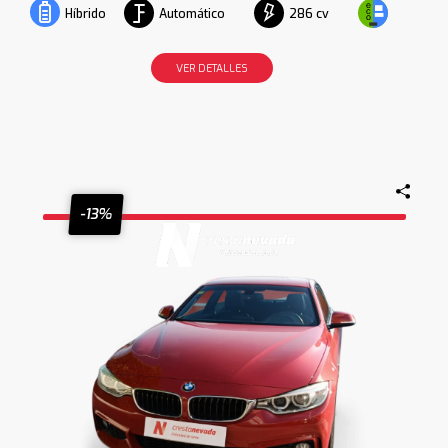
Automático
286 cv
Híbrido
VER DETALLES
-13%