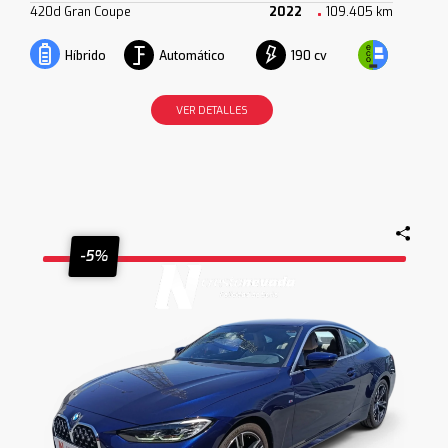
420d Gran Coupe
2022
109.405 km
Automático
190 cv
Híbrido
VER DETALLES
-5%