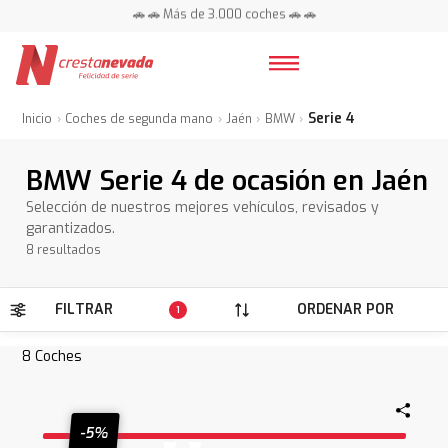
🚗 🚗 Más de 3.000 coches 🚗 🚗
📍 Centros en toda España ⭐
Serie 4
Inicio
Coches de segunda mano
Jaén
BMW
BMW Serie 4 de ocasión en Jaén
Selección de nuestros mejores vehículos, revisados y
garantizados.
8 resultados
FILTRAR
ORDENAR POR
1
8
Coches
-5%