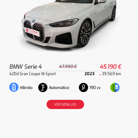
BMW Serie 4
45.190 €
47.990 €
420d Gran Coupe M-Sport
2023
39.569 km
Automático
190 cv
Híbrido
VER DETALLES