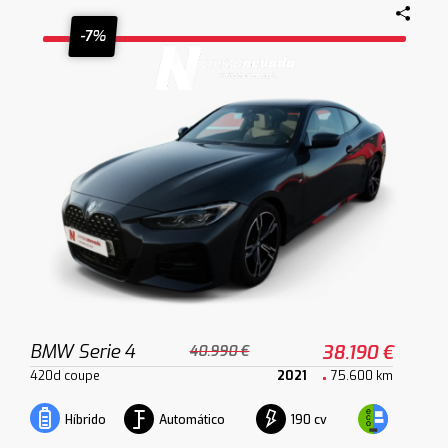
-7%
BMW Serie 4
38.190 €
40.990 €
420d coupe
2021
75.600 km
Automático
190 cv
Híbrido