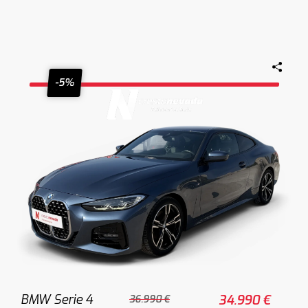
-5%
BMW Serie 4
34.990 €
36.990 €