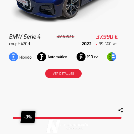
BMW Serie 4
37.990 €
39.990 €
coupé 420d
2022
99.660 km
Automático
190 cv
Híbrido
VER DETALLES
-3%