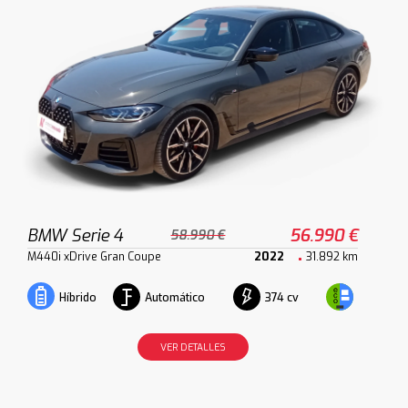
BMW Serie 4
56.990 €
58.990 €
M440i xDrive Gran Coupe
2022
31.892 km
Automático
374 cv
Híbrido
VER DETALLES