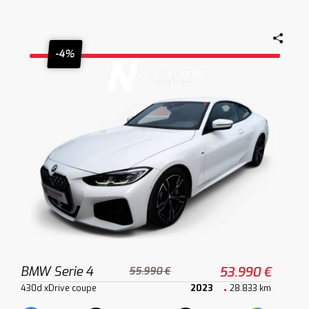
-4%
BMW Serie 4
53.990 €
55.990 €
430d xDrive coupe
2023
28.833 km