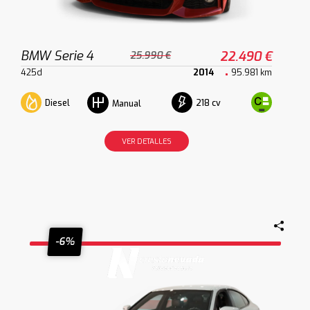
BMW Serie 4
22.490 €
25.990 €
425d
2014
95.981 km
Diesel
218 cv
Manual
VER DETALLES
-6%