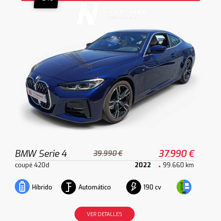
BMW Serie 4
37.990 €
39.990 €
coupé 420d
2022
99.660 km
Automático
190 cv
Híbrido
VER DETALLES