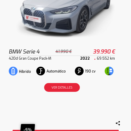
BMW Serie 4
39.990 €
41.990 €
420d Gran Coupe Pack-M
2022
69.552 km
Automático
190 cv
Híbrido
VER DETALLES
-5%