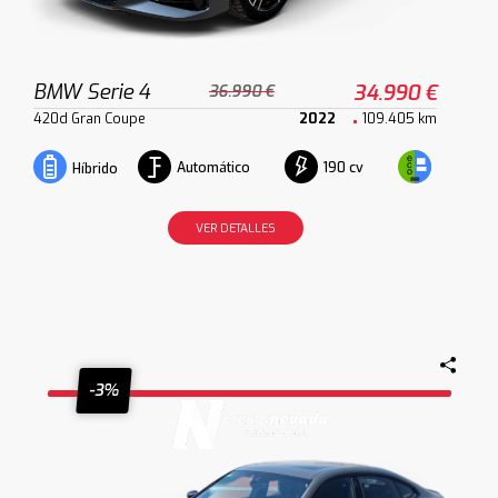
BMW Serie 4
34.990 €
36.990 €
420d Gran Coupe
2022
109.405 km
Automático
190 cv
Híbrido
VER DETALLES
-3%