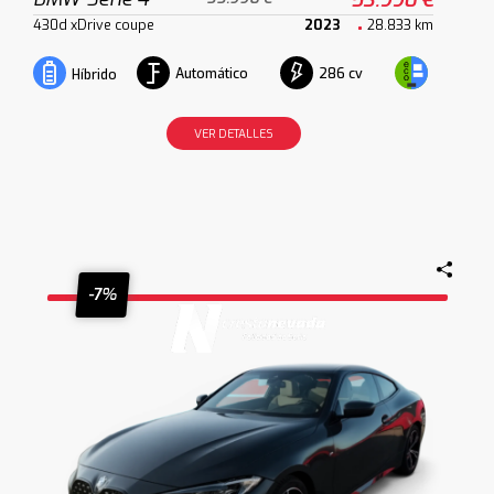
430d xDrive coupe
2023
28.833 km
Automático
286 cv
Híbrido
VER DETALLES
-7%