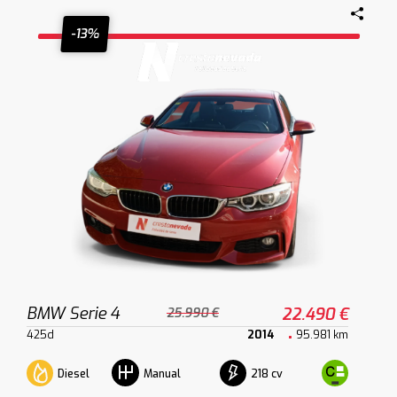
-13%
BMW Serie 4
22.490 €
25.990 €
425d
2014
95.981 km
Diesel
218 cv
Manual