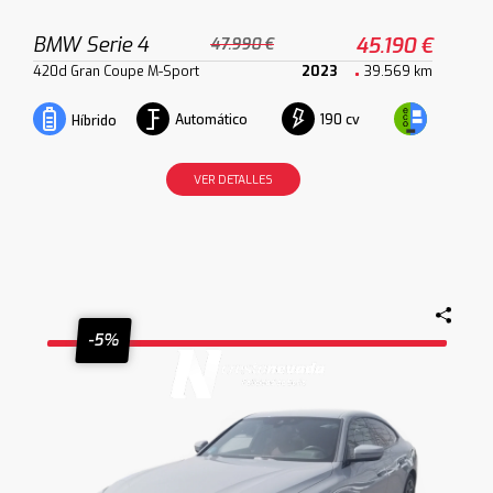
BMW Serie 4
45.190 €
47.990 €
420d Gran Coupe M-Sport
2023
39.569 km
Automático
190 cv
Híbrido
VER DETALLES
-5%