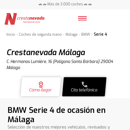
📍 Centros en toda España ⭐
🚗 🚗 Más de 3.000 coches 🚗 🚗
📍 Centros en toda España ⭐
Serie 4
Inicio
Coches de segunda mano
Málaga
BMW
Crestanevada Málaga
C. Hermanos Lumière, 16 (Polígono Santa Bárbara) 29004
Málaga
distance
call
Cómo llegar
Cita telefónica
BMW Serie 4 de ocasión en
Málaga
Selección de nuestros mejores vehículos, revisados y