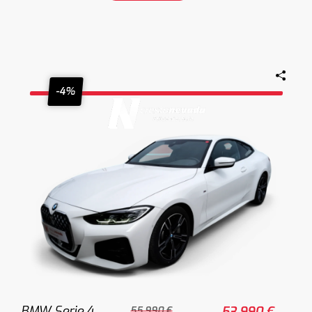
-4%
BMW Serie 4
53.990 €
55.990 €