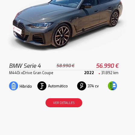
BMW Serie 4
56.990 €
58.990 €
M440i xDrive Gran Coupe
2022
31.892 km
Automático
374 cv
Híbrido
VER DETALLES