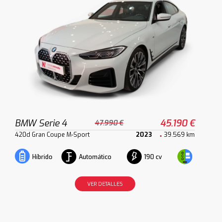
BMW Serie 4
45.190 €
47.990 €
420d Gran Coupe M-Sport
2023
39.569 km
Automático
190 cv
Híbrido
VER DETALLES