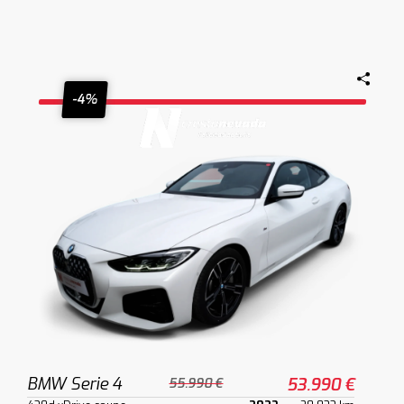
-4%
BMW Serie 4
53.990 €
55.990 €