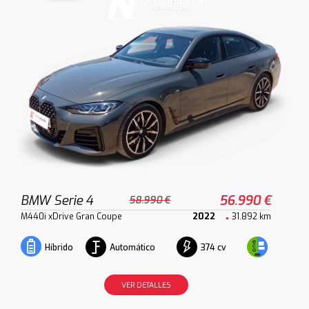
BMW Serie 4
56.990 €
58.990 €
M440i xDrive Gran Coupe
2022
31.892 km
Automático
374 cv
Híbrido
VER DETALLES