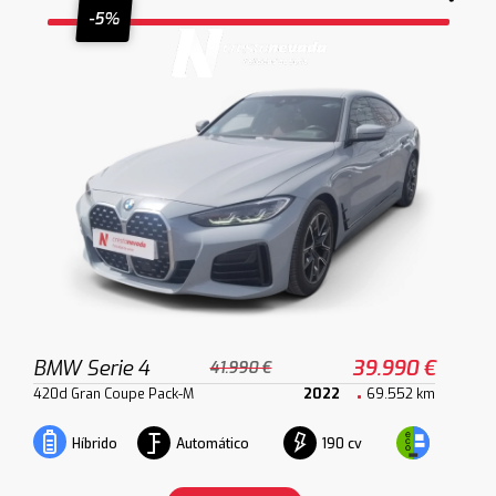
-5%
BMW Serie 4
39.990 €
41.990 €
420d Gran Coupe Pack-M
2022
69.552 km
Automático
190 cv
Híbrido