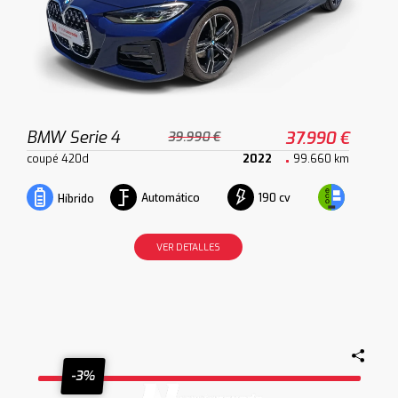
BMW Serie 4
37.990 €
39.990 €
coupé 420d
2022
99.660 km
Automático
190 cv
Híbrido
VER DETALLES
-3%