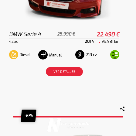
BMW Serie 4
22.490 €
25.990 €
425d
2014
95.981 km
Diesel
218 cv
Manual
VER DETALLES
-6%