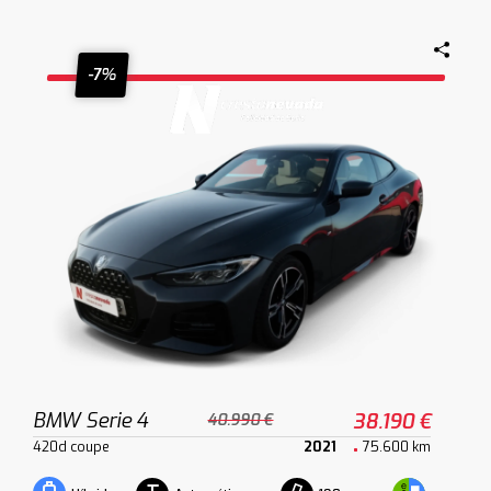
-7%
BMW Serie 4
38.190 €
40.990 €
420d coupe
2021
75.600 km