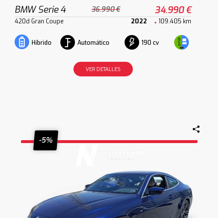
BMW Serie 4
34.990 €
36.990 €
420d Gran Coupe
2022
109.405 km
Automático
190 cv
Híbrido
VER DETALLES
-5%