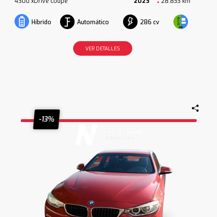
430d xDrive coupe
2023
28.833 km
Automático
286 cv
Híbrido
VER DETALLES
-13%