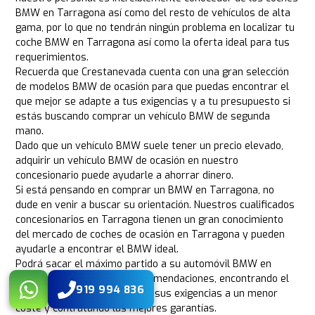
BMW en Tarragona así como del resto de vehículos de alta
gama, por lo que no tendrán ningún problema en localizar tu
coche BMW en Tarragona así como la oferta ideal para tus
requerimientos.
Recuerda que Crestanevada cuenta con una gran selección
de modelos BMW de ocasión para que puedas encontrar el
que mejor se adapte a tus exigencias y a tu presupuesto si
estás buscando comprar un vehículo BMW de segunda
mano.
Dado que un vehículo BMW suele tener un precio elevado,
adquirir un vehículo BMW de ocasión en nuestro
concesionario puede ayudarle a ahorrar dinero.
Si está pensando en comprar un BMW en Tarragona, no
dude en venir a buscar su orientación. Nuestros cualificados
concesionarios en Tarragona tienen un gran conocimiento
del mercado de coches de ocasión en Tarragona y pueden
ayudarle a encontrar el BMW ideal.
Podrá sacar el máximo partido a su automóvil BMW en
Tarragona siguiendo sus recomendaciones, encontrando el
919 994 836
vehículo ideal que se ajuste a sus exigencias a un menor
coste y contratando las mejores garantías.