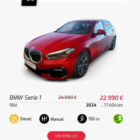
BMW Serie 1
22.990 €
24.990 €
118d
2024
77.404 km
Diesel
150 cv
Manual
VER DETALLES