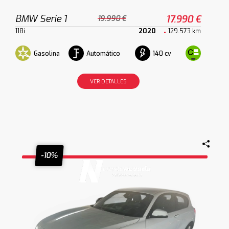
BMW Serie 1
17.990 €
19.990 €
118i
2020
129.573 km
Gasolina
Automático
140 cv
VER DETALLES
-10%