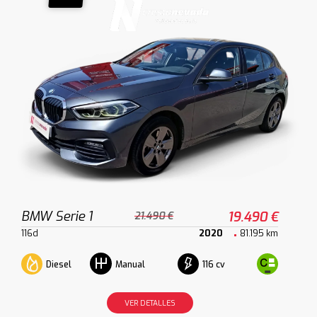
BMW Serie 1
19.490 €
21.490 €
116d
2020
81.195 km
Diesel
116 cv
Manual
VER DETALLES