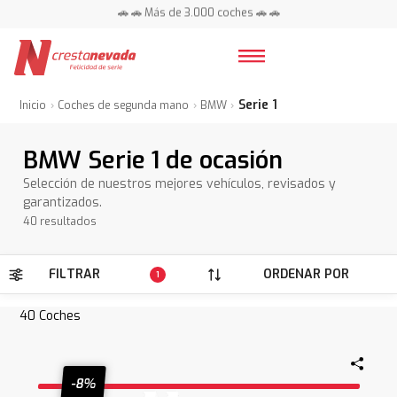
📍 Centros en toda España ⭐
🚗 🚗 Más de 3.000 coches 🚗 🚗
📍 Centros en toda España ⭐
Serie 1
Inicio
Coches de segunda mano
BMW
BMW Serie 1 de ocasión
Selección de nuestros mejores vehículos, revisados y
garantizados.
40 resultados
FILTRAR
ORDENAR POR
1
40
Coches
-8%