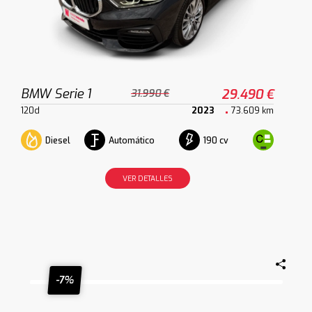
BMW Serie 1
29.490 €
31.990 €
120d
2023
73.609 km
Diesel
Automático
190 cv
VER DETALLES
-7%