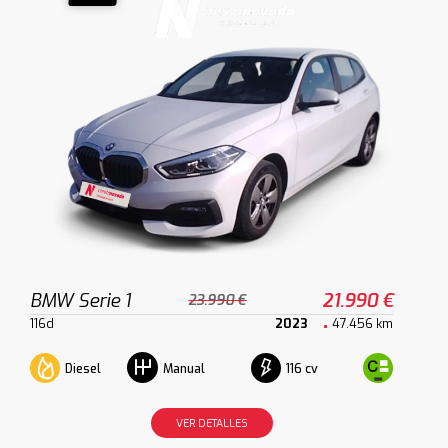
BMW Serie 1
21.990 €
23.990 €
116d
2023
47.456 km
Diesel
116 cv
Manual
VER DETALLES