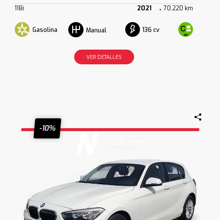
118i
2021
70.220 km
Gasolina
136 cv
Manual
VER DETALLES
-10%