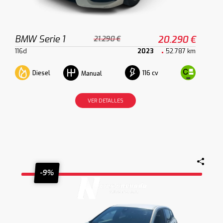
BMW Serie 1
20.290 €
21.290 €
116d
2023
52.787 km
Diesel
116 cv
Manual
VER DETALLES
-9%