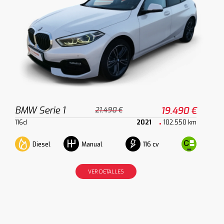
BMW Serie 1
19.490 €
21.490 €
116d
2021
102.550 km
Diesel
116 cv
Manual
VER DETALLES