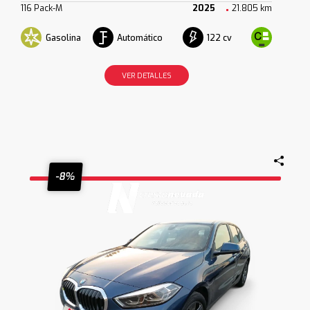
116 Pack-M
2025
21.805 km
Gasolina
Automático
122 cv
VER DETALLES
-8%