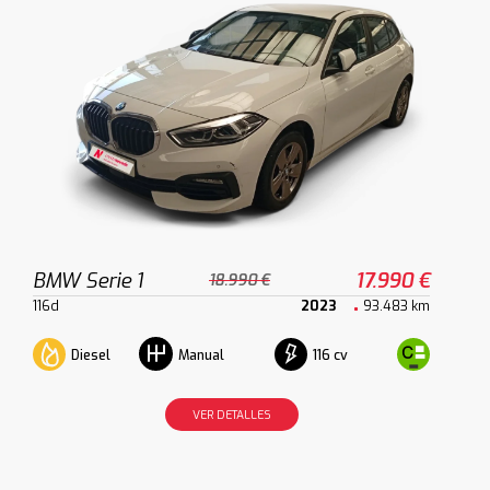
BMW Serie 1
17.990 €
18.990 €
116d
2023
93.483 km
Diesel
116 cv
Manual
VER DETALLES