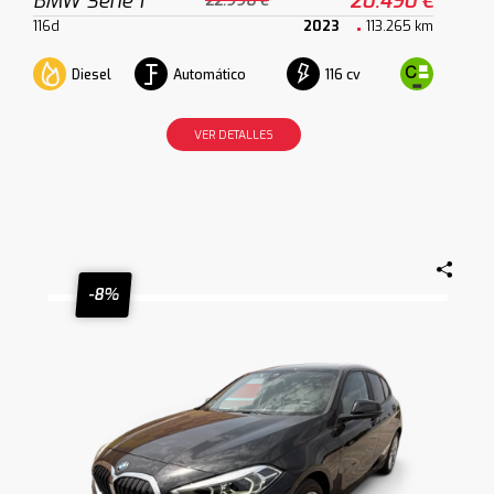
BMW Serie 1
20.490 €
22.990 €
116d
2023
113.265 km
Diesel
Automático
116 cv
VER DETALLES
-8%