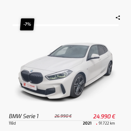
-7%
BMW Serie 1
24.990 €
26.990 €
118d
2021
91.722 km