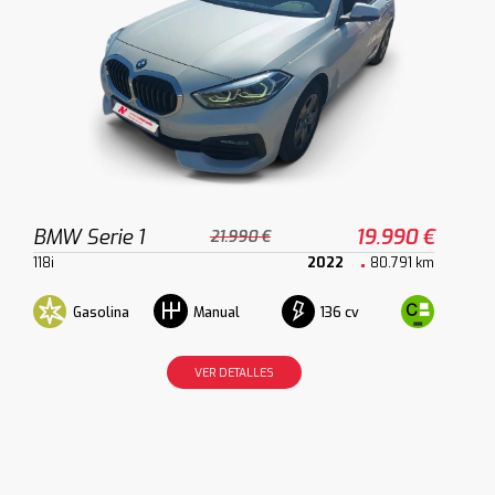
BMW Serie 1
19.990 €
21.990 €
118i
2022
80.791 km
Gasolina
136 cv
Manual
VER DETALLES