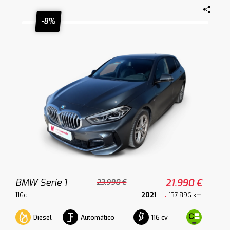
-8%
BMW Serie 1
21.990 €
23.990 €
116d
2021
137.896 km
Diesel
Automático
116 cv