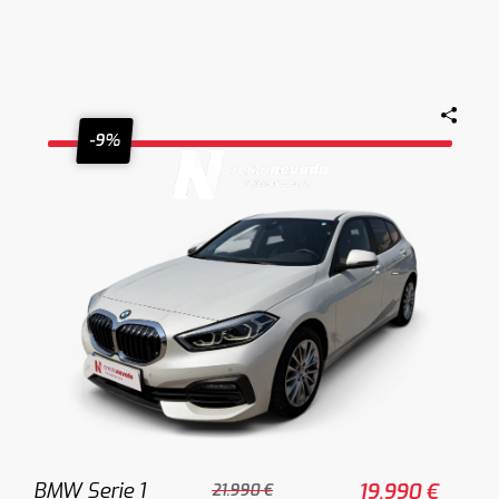
-9%
BMW Serie 1
19.990 €
21.990 €