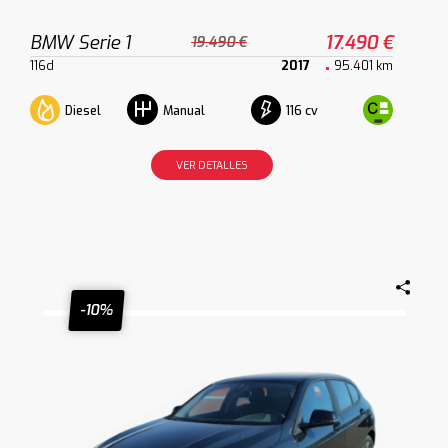
BMW Serie 1
17.490 €
19.490 €
116d
2017
95.401 km
Diesel
116 cv
Manual
VER DETALLES
-10%