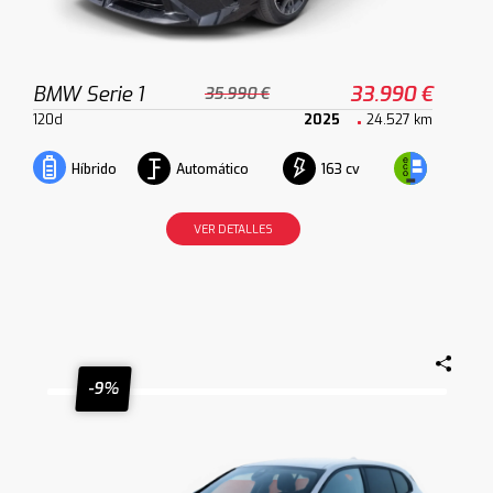
BMW Serie 1
33.990 €
35.990 €
120d
2025
24.527 km
Automático
163 cv
Híbrido
VER DETALLES
-9%