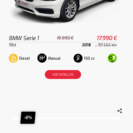
BMW Serie 1
17.990 €
19.990 €
118d
2018
101.666 km
Diesel
150 cv
Manual
VER DETALLES
-8%