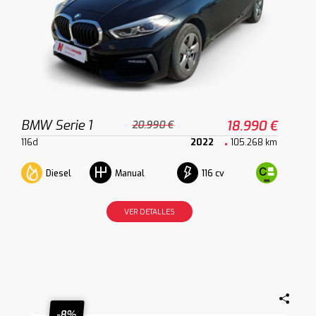
BMW Serie 1
18.990 €
20.990 €
116d
2022
105.268 km
Diesel
116 cv
Manual
VER DETALLES
-8%