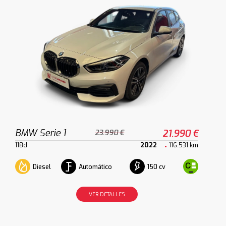
BMW Serie 1
21.990 €
23.990 €
118d
2022
116.531 km
Diesel
Automático
150 cv
VER DETALLES