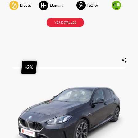
Diesel
150 cv
Manual
VER DETALLES
-6%