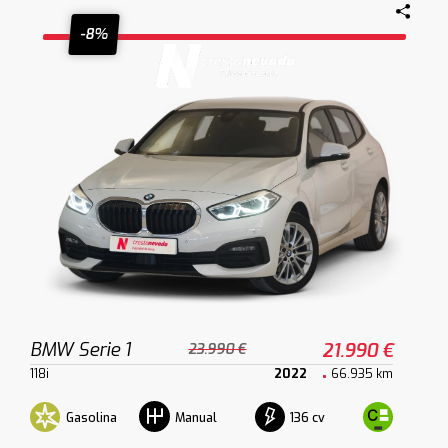
-8%
BMW Serie 1
21.990 €
23.990 €
118i
2022
66.935 km
Gasolina
136 cv
Manual