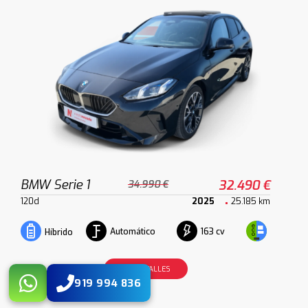
BMW Serie 1
32.490 €
34.990 €
120d
2025
25.185 km
Automático
163 cv
Híbrido
VER DETALLES
919 994 836