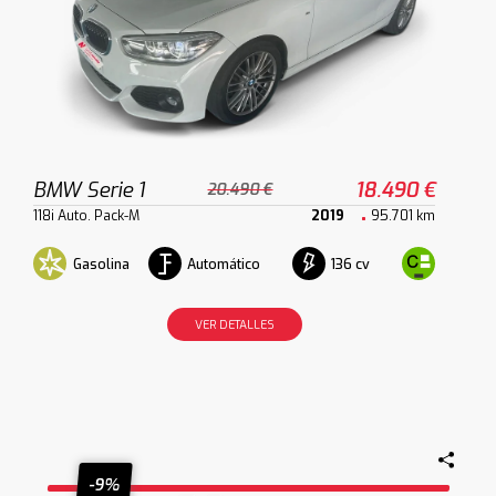
BMW Serie 1
18.490 €
20.490 €
118i Auto. Pack-M
2019
95.701 km
Gasolina
Automático
136 cv
VER DETALLES
-9%