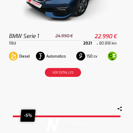
BMW Serie 1
22.990 €
24.990 €
118d
2021
80.818 km
Diesel
Automático
150 cv
VER DETALLES
-5%