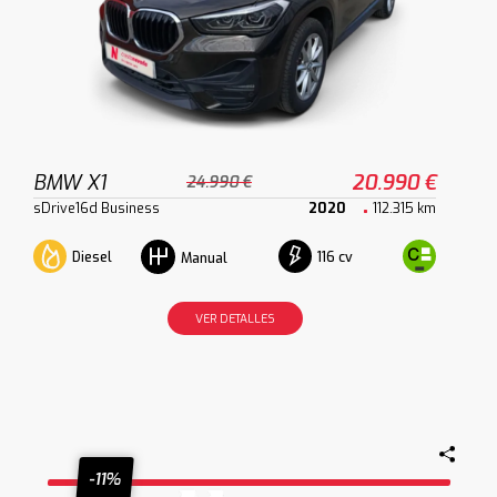
BMW X1
20.990 €
24.990 €
sDrive16d Business
2020
112.315 km
Diesel
116 cv
Manual
VER DETALLES
-11%