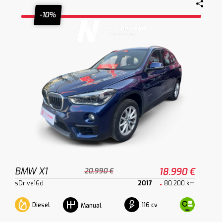
-10%
BMW X1
18.990 €
20.990 €
sDrive16d
2017
80.200 km
Diesel
116 cv
Manual