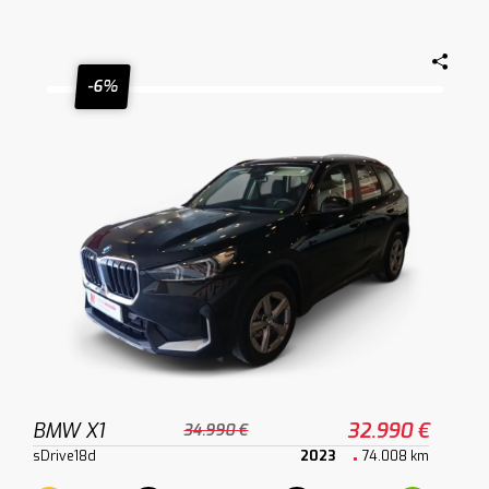
-6%
BMW X1
32.990 €
34.990 €
sDrive18d
2023
74.008 km