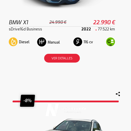
BMW X1
22.990 €
24.990 €
sDrive16d Business
2022
77.522 km
Diesel
116 cv
Manual
VER DETALLES
-8%