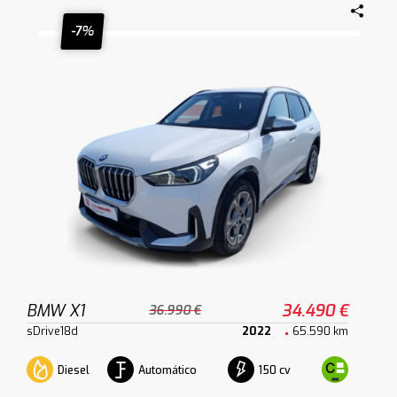
-7%
BMW X1
34.490 €
36.990 €
sDrive18d
2022
65.590 km
Diesel
Automático
150 cv