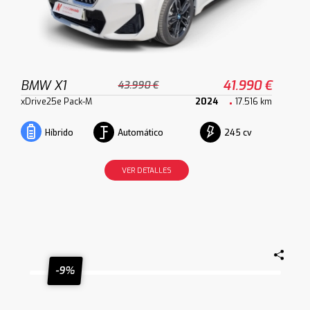
BMW X1
41.990 €
43.990 €
xDrive25e Pack-M
2024
17.516 km
Automático
245 cv
Híbrido
VER DETALLES
-9%