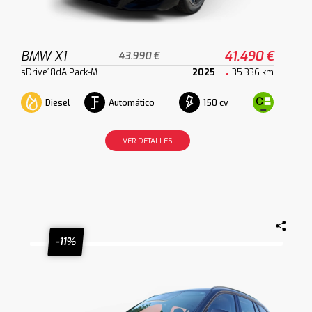
BMW X1
41.490 €
43.990 €
sDrive18dA Pack-M
2025
35.336 km
Diesel
Automático
150 cv
VER DETALLES
-11%