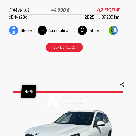
BMW X1
42.990 €
44.990 €
xDrive20d
2025
37.239 km
Automático
150 cv
Híbrido
VER DETALLES
-6%