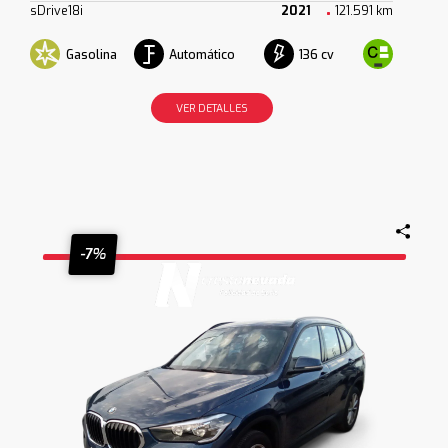
sDrive18i
2021
121.591 km
Gasolina
Automático
136 cv
VER DETALLES
-7%