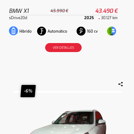
BMW X1
43.490 €
45.990 €
sDrive20d
2025
30.127 km
Automático
160 cv
Híbrido
VER DETALLES
-6%