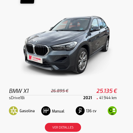
BMW X1
25.135 €
26.895 €
sDrive18i
2021
41.944 km
Gasolina
136 cv
Manual
VER DETALLES