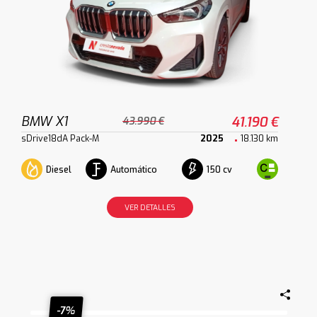
BMW X1
41.190 €
43.990 €
sDrive18dA Pack-M
2025
18.130 km
Diesel
Automático
150 cv
VER DETALLES
-7%