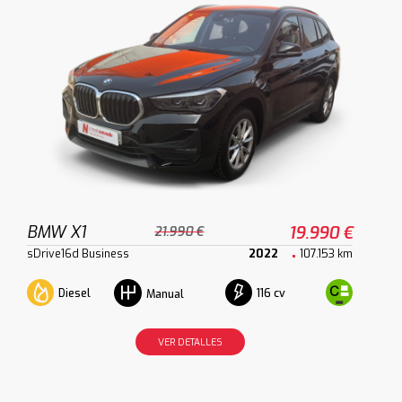
BMW X1
19.990 €
21.990 €
sDrive16d Business
2022
107.153 km
Diesel
116 cv
Manual
VER DETALLES