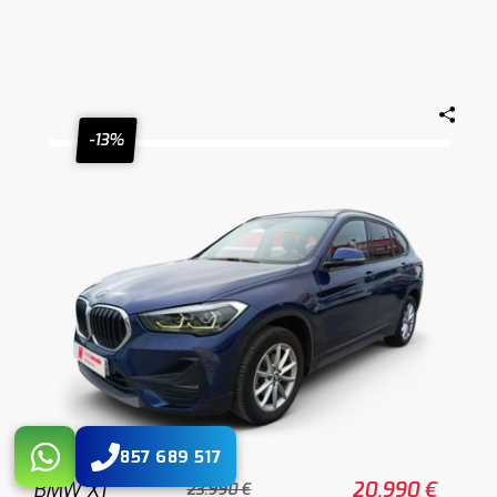
-13%
857 689 517
BMW X1
20.990 €
23.990 €