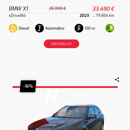
BMW X1
33.490 €
35.990 €
sDrive18d
2023
79.854 km
Diesel
Automático
150 cv
VER DETALLES
-16%