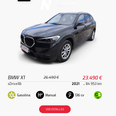
BMW X1
23.490 €
26.490 €
sDrive18i
2021
84.953 km
Gasolina
136 cv
Manual
VER DETALLES