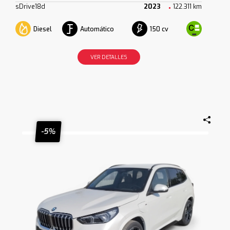
sDrive18d
2023
122.311 km
Diesel
Automático
150 cv
VER DETALLES
-5%