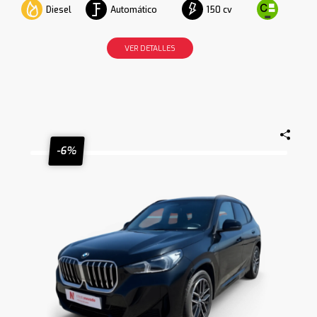
Diesel
Automático
150 cv
VER DETALLES
-6%