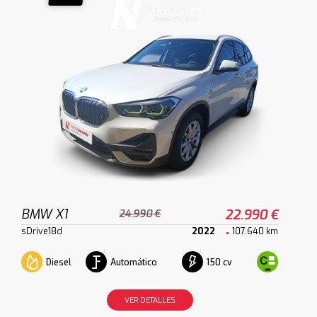
BMW X1
22.990 €
24.990 €
sDrive18d
2022
107.640 km
Diesel
Automático
150 cv
VER DETALLES