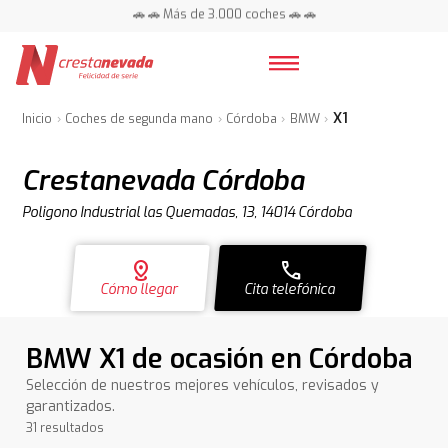
📍 Centros en toda España ⭐
🚗 🚗 Más de 3.000 coches 🚗 🚗
📍 Centros en toda España ⭐
X1
Inicio
Coches de segunda mano
Córdoba
BMW
Crestanevada Córdoba
Poligono Industrial las Quemadas, 13, 14014 Córdoba
distance
call
Cómo llegar
Cita telefónica
BMW X1 de ocasión en Córdoba
Selección de nuestros mejores vehículos, revisados y
garantizados.
31 resultados