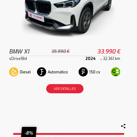
BMW X1
33.990 €
35.990 €
sDrive18d
2024
32.361 km
Diesel
Automático
150 cv
VER DETALLES
-8%