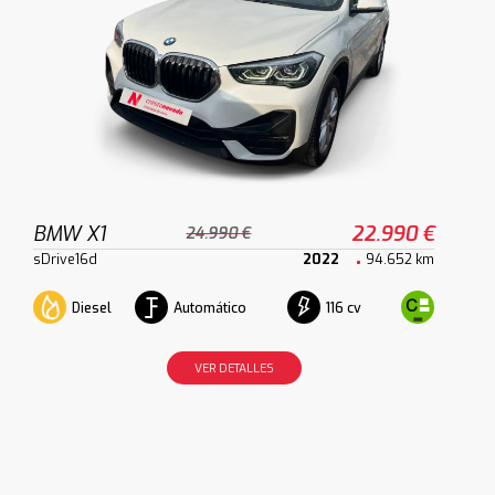
BMW X1
22.990 €
24.990 €
sDrive16d
2022
94.652 km
Diesel
Automático
116 cv
VER DETALLES