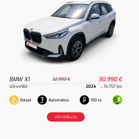
BMW X1
30.990 €
32.990 €
sDrive18d
2024
74.757 km
Diesel
Automático
150 cv
VER DETALLES