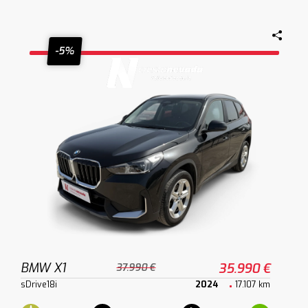
-5%
BMW X1
35.990 €
37.990 €
sDrive18i
2024
17.107 km