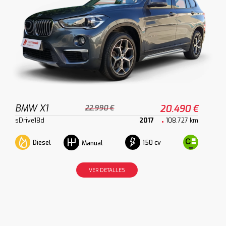
BMW X1
20.490 €
22.990 €
sDrive18d
2017
108.727 km
Diesel
150 cv
Manual
VER DETALLES