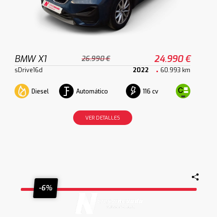
BMW X1
24.990 €
26.990 €
sDrive16d
2022
60.993 km
Diesel
Automático
116 cv
VER DETALLES
-6%