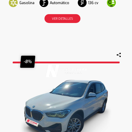
Gasolina
Automático
136 cv
VER DETALLES
-8%