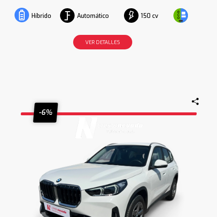
Automático
150 cv
Híbrido
VER DETALLES
-6%