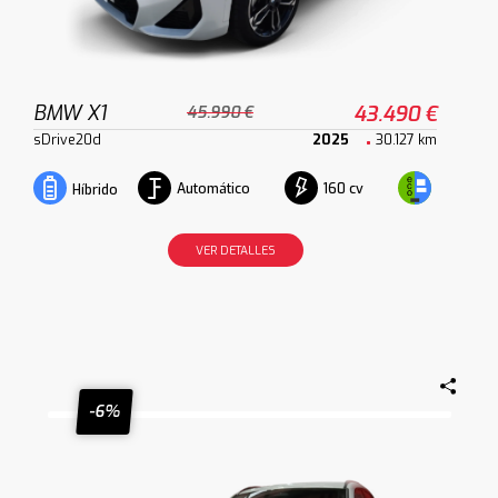
BMW X1
43.490 €
45.990 €
sDrive20d
2025
30.127 km
Automático
160 cv
Híbrido
VER DETALLES
-6%