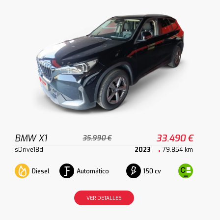
BMW X1
33.490 €
35.990 €
sDrive18d
2023
79.854 km
Diesel
Automático
150 cv
VER DETALLES