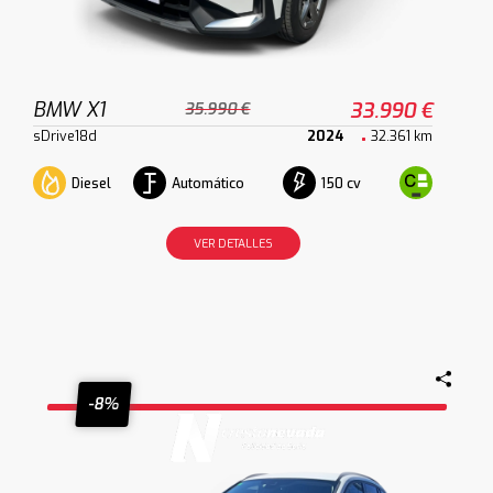
BMW X1
33.990 €
35.990 €
sDrive18d
2024
32.361 km
Diesel
Automático
150 cv
VER DETALLES
-8%