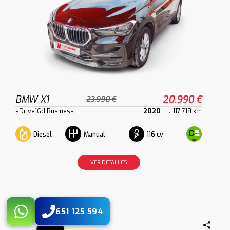
BMW X1
20.990 €
23.990 €
sDrive16d Business
2020
117.718 km
Diesel
116 cv
Manual
VER DETALLES
651 125 594