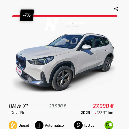
-7%
BMW X1
27.990 €
29.990 €
sDrive18d
2023
122.311 km
Diesel
Automático
150 cv