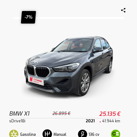
-7%
BMW X1
25.135 €
26.895 €
sDrive18i
2021
41.944 km
Gasolina
136 cv
Manual