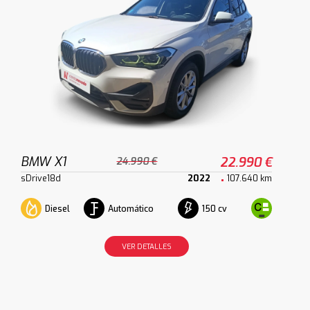
BMW X1
22.990 €
24.990 €
sDrive18d
2022
107.640 km
Diesel
Automático
150 cv
VER DETALLES