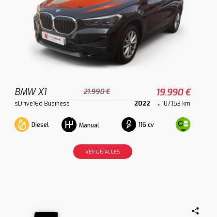
BMW X1
19.990 €
21.990 €
sDrive16d Business
2022
107.153 km
Diesel
116 cv
Manual
VER DETALLES