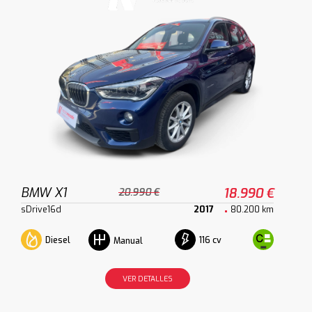
BMW X1
18.990 €
20.990 €
sDrive16d
2017
80.200 km
Diesel
116 cv
Manual
VER DETALLES