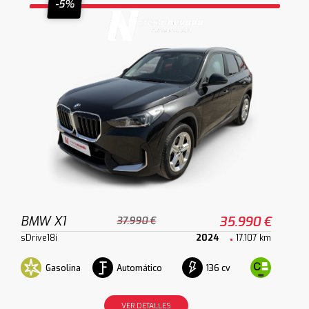
-5%
BMW X1
35.990 €
37.990 €
sDrive18i
2024
17.107 km
Gasolina
Automático
136 cv
VER DETALLES