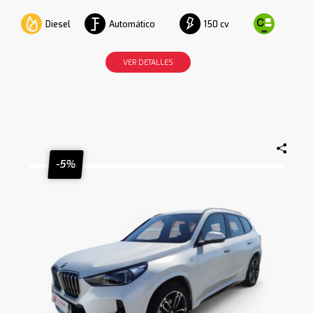
Diesel
Automático
150 cv
VER DETALLES
-5%