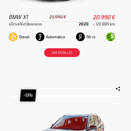
BMW X1
20.990 €
23.990 €
sDrive16d Business
2020
120.889 km
Diesel
Automático
116 cv
VER DETALLES
-13%