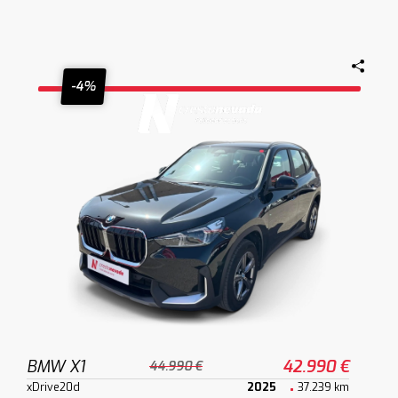
-4%
BMW X1
42.990 €
44.990 €
xDrive20d
2025
37.239 km