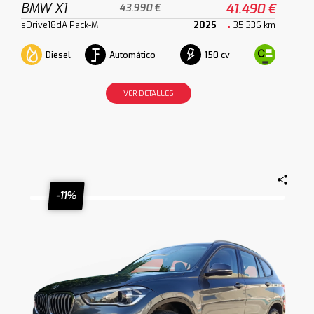
BMW X1
41.490 €
43.990 €
sDrive18dA Pack-M
2025
35.336 km
Diesel
Automático
150 cv
VER DETALLES
-11%