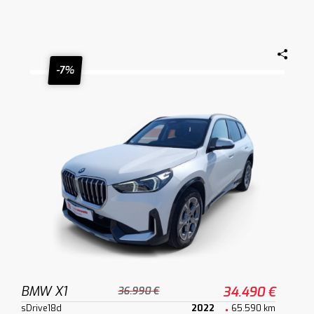
-7%
BMW X1
34.490 €
36.990 €
sDrive18d
2022
65.590 km