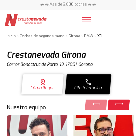
📍 Centros en toda España ⭐
🚗 🚗 Más de 3.000 coches 🚗 🚗
📍 Centros en toda España ⭐
X1
Inicio
Coches de segunda mano
Girona
BMW
Crestanevada Girona
Carrer Bonastruc de Porta, 19, 17001, Gerona
distance
call
Cómo llegar
Cita telefónica
Nuestro equipo