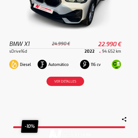
BMW X1
22.990 €
24.990 €
sDrive16d
2022
94.652 km
Diesel
Automático
116 cv
VER DETALLES
-10%