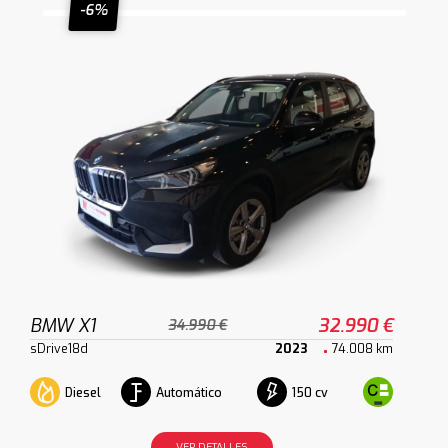
-6%
BMW X1
32.990 €
34.990 €
sDrive18d
2023
74.008 km
Diesel
Automático
150 cv
VER DETALLES