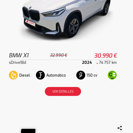
BMW X1
30.990 €
32.990 €
sDrive18d
2024
74.757 km
Diesel
Automático
150 cv
VER DETALLES