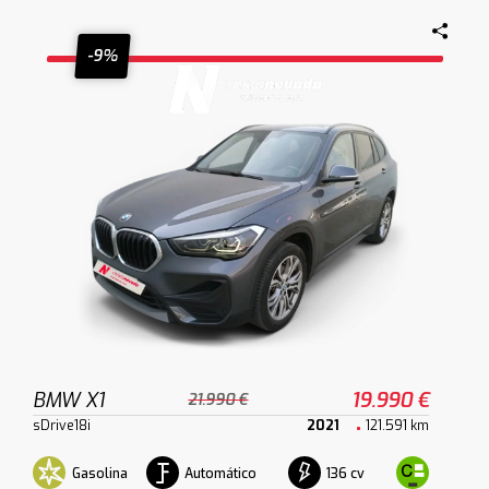
-9%
BMW X1
19.990 €
21.990 €
sDrive18i
2021
121.591 km
Gasolina
Automático
136 cv