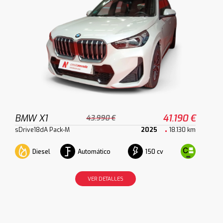
BMW X1
41.190 €
43.990 €
sDrive18dA Pack-M
2025
18.130 km
Diesel
Automático
150 cv
VER DETALLES