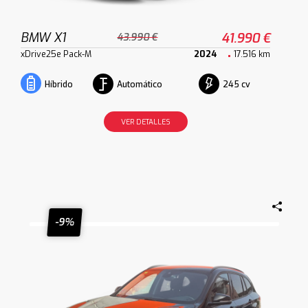
BMW X1
41.990 €
43.990 €
xDrive25e Pack-M
2024
17.516 km
Automático
245 cv
Híbrido
VER DETALLES
-9%