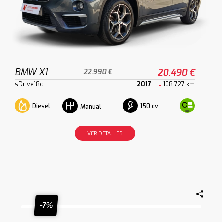
BMW X1
20.490 €
22.990 €
sDrive18d
2017
108.727 km
Diesel
150 cv
Manual
VER DETALLES
-7%