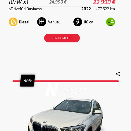
BMW X1
22.990 €
24.990 €
sDrive16d Business
2022
77.522 km
Diesel
116 cv
Manual
VER DETALLES
-8%