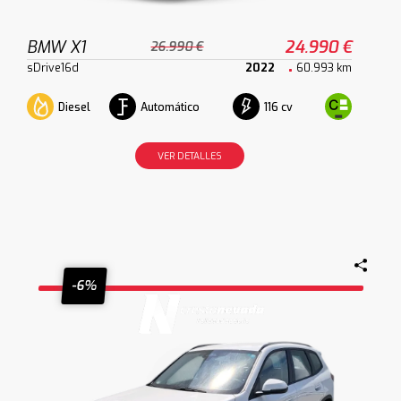
BMW X1
24.990 €
26.990 €
sDrive16d
2022
60.993 km
Diesel
Automático
116 cv
VER DETALLES
-6%