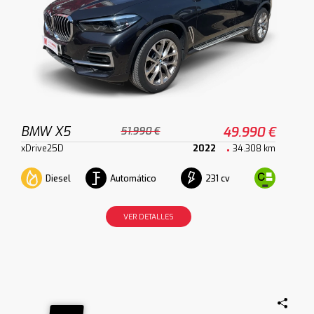
BMW X5
49.990 €
51.990 €
xDrive25D
2022
34.308 km
Diesel
Automático
231 cv
VER DETALLES