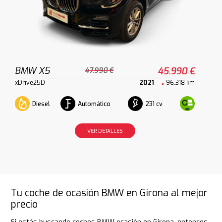
BMW X5
45.990 €
47.990 €
xDrive25D
2021
96.318 km
Diesel
Automático
231 cv
VER DETALLES
Tu coche de ocasión BMW en Girona al mejor
precio