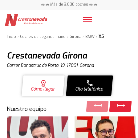
📍 Centros en toda España ⭐
🚗 🚗 Más de 3.000 coches 🚗 🚗
📍 Centros en toda España ⭐
X5
Inicio
Coches de segunda mano
Girona
BMW
Crestanevada Girona
Carrer Bonastruc de Porta, 19, 17001, Gerona
distance
call
Cómo llegar
Cita telefónica
Nuestro equipo