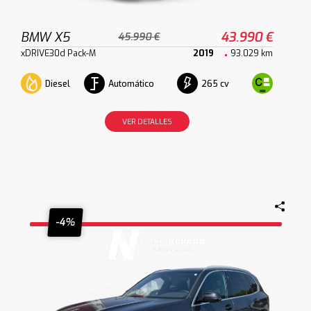
BMW X5
43.990 €
45.990 €
xDRIVE30d Pack-M
2019
93.029 km
Diesel
Automático
265 cv
VER DETALLES
-4%