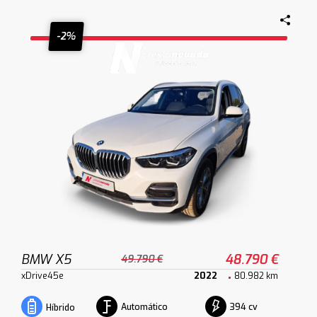
-2%
BMW X5
48.790 €
49.790 €
xDrive45e
2022
80.982 km
Automático
394 cv
Híbrido