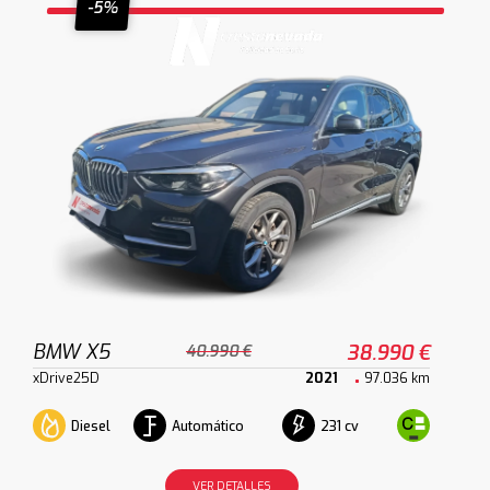
-5%
BMW X5
38.990 €
40.990 €
xDrive25D
2021
97.036 km
Diesel
Automático
231 cv
VER DETALLES