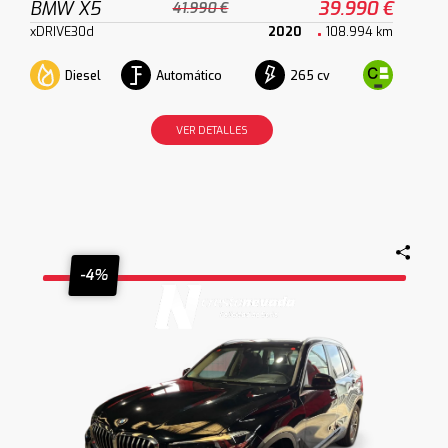
BMW X5
39.990 €
41.990 €
xDRIVE30d
2020
108.994 km
Diesel
Automático
265 cv
VER DETALLES
-4%