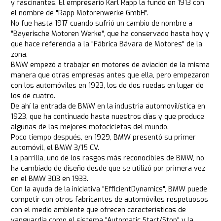
y fascinantes. El empresario Karl Rapp la fundó en 1913 con
el nombre de "Rapp Motorenwerke GmbH".
No fue hasta 1917 cuando sufrió un cambio de nombre a
"Bayerische Motoren Werke", que ha conservado hasta hoy y
que hace referencia a la "Fábrica Bávara de Motores" de la
zona.
BMW empezó a trabajar en motores de aviación de la misma
manera que otras empresas antes que ella, pero empezaron
con los automóviles en 1923, los de dos ruedas en lugar de
los de cuatro.
De ahí la entrada de BMW en la industria automovilística en
1923, que ha continuado hasta nuestros días y que produce
algunas de las mejores motocicletas del mundo.
Poco tiempo después, en 1929, BMW presentó su primer
automóvil, el BMW 3/15 CV.
La parrilla, uno de los rasgos más reconocibles de BMW, no
ha cambiado de diseño desde que se utilizó por primera vez
en el BMW 303 en 1933.
Con la ayuda de la iniciativa "EfficientDynamics", BMW puede
competir con otros fabricantes de automóviles respetuosos
con el medio ambiente que ofrecen características de
vanguardia como el sistema "Automatic Start/Stop" y la