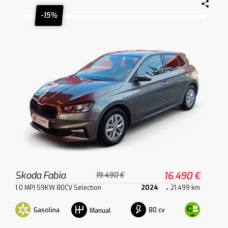
-15%
Skoda Fabia
16.490 €
19.490 €
1.0 MPI 59KW 80CV Selection
2024
21.499 km
Gasolina
80 cv
Manual