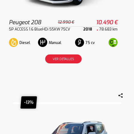
Peugeot 208
10.490 €
12.990 €
5P ACCESS 1.6 BlueHDi 55KW 75CV
2018
78.683 km
Diesel
75 cv
Manual
VER DETALLES
-13%