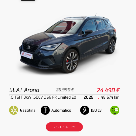
SEAT Arona
24.490 €
26.990 €
1.5 TSI 110kW 150CV DSG FR Limited Ed
2025
48.674 km
Gasolina
Automático
150 cv
VER DETALLES