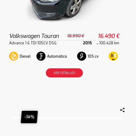
Volkswagen Touran
16.490 €
18.990 €
Advance 1.6 TDI 105CV DSG
2015
100.428 km
Diesel
Automático
105 cv
VER DETALLES
-14%