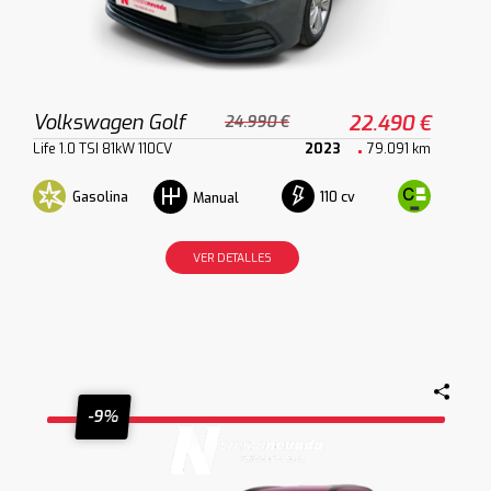
Volkswagen Golf
22.490 €
24.990 €
Life 1.0 TSI 81kW 110CV
2023
79.091 km
Gasolina
110 cv
Manual
VER DETALLES
-9%