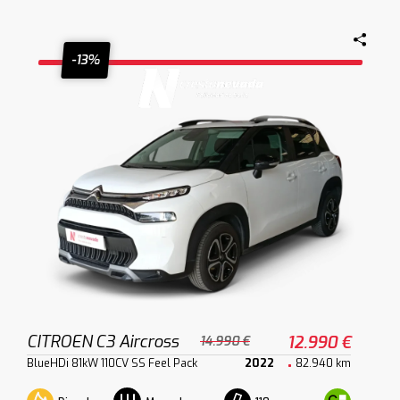
-13%
CITROEN C3 Aircross
12.990 €
14.990 €
BlueHDi 81kW 110CV SS Feel Pack
2022
82.940 km