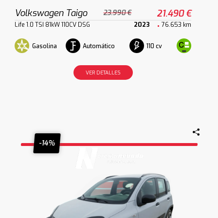
Volkswagen Taigo
21.490 €
23.990 €
Life 1.0 TSI 81kW 110CV DSG
2023
76.653 km
Gasolina
Automático
110 cv
VER DETALLES
-14%