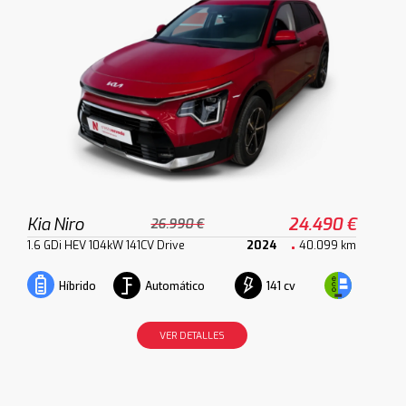
Kia Niro
24.490 €
26.990 €
1.6 GDi HEV 104kW 141CV Drive
2024
40.099 km
Automático
141 cv
Híbrido
VER DETALLES