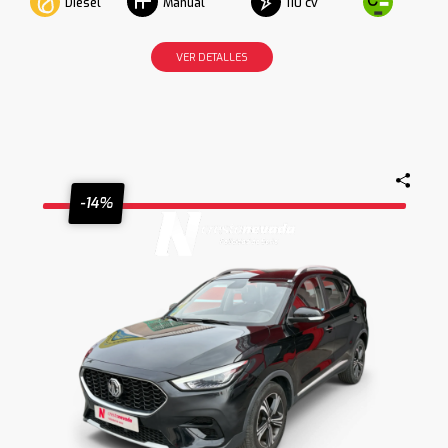
Diesel
110 cv
Manual
VER DETALLES
-14%