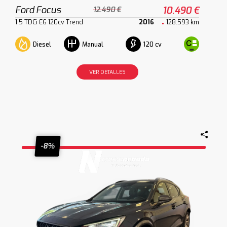
Ford Focus
10.490 €
12.490 €
1.5 TDCi E6 120cv Trend
2016
128.593 km
Diesel
120 cv
Manual
VER DETALLES
-8%