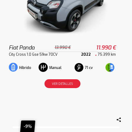
Fiat Panda
11.990 €
13.990 €
City Cross 1.0 Gse 51kw 70CV
2022
75.399 km
71 cv
Híbrido
Manual
VER DETALLES
-9%