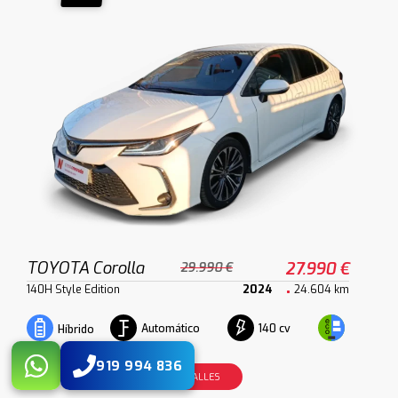
TOYOTA Corolla
27.990 €
29.990 €
140H Style Edition
2024
24.604 km
Automático
140 cv
Híbrido
919 994 836
VER DETALLES