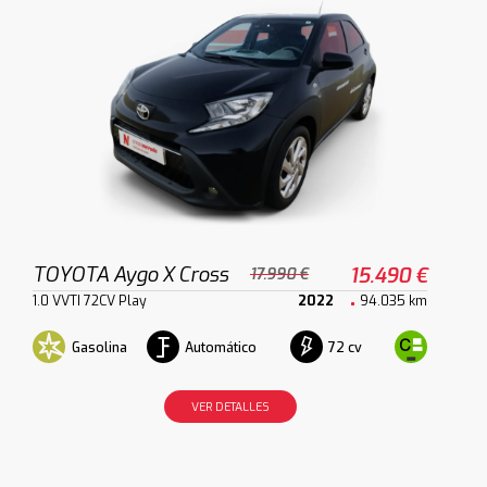
TOYOTA Aygo X Cross
15.490 €
17.990 €
1.0 VVTI 72CV Play
2022
94.035 km
Gasolina
Automático
72 cv
VER DETALLES