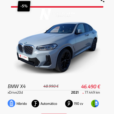
-5%
BMW X4
46.490 €
48.990 €
xDrive20d
2021
77.449 km
Automático
190 cv
Híbrido