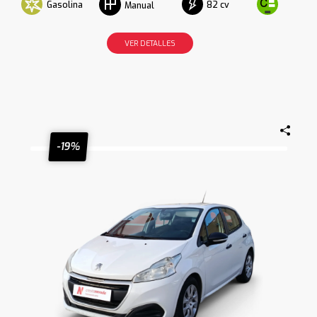
Gasolina
82 cv
Manual
VER DETALLES
-19%