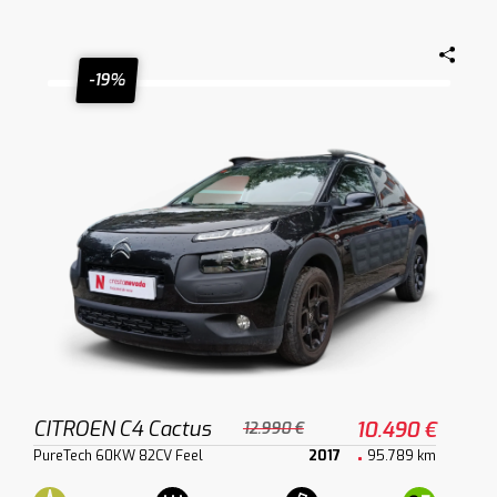
-19%
CITROEN C4 Cactus
10.490 €
12.990 €
PureTech 60KW 82CV Feel
2017
95.789 km