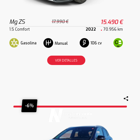
Mg ZS
15.490 €
17.990 €
1.5 Comfort
2022
70.956 km
Gasolina
106 cv
Manual
VER DETALLES
-6%