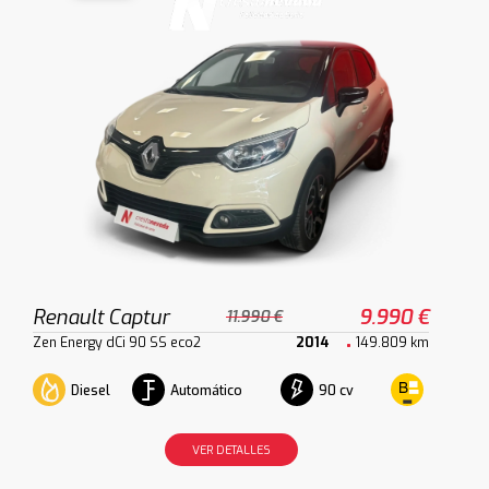
Renault Captur
9.990 €
11.990 €
Zen Energy dCi 90 SS eco2
2014
149.809 km
Diesel
Automático
90 cv
VER DETALLES