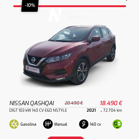
-10%
NISSAN QASHQAI
18.490 €
20.490 €
DIGT 103 kW 140 CV E6D NSTYLE
2021
72.704 km
Gasolina
140 cv
Manual