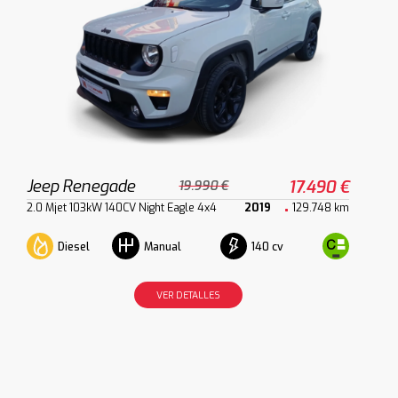
Jeep Renegade
17.490 €
19.990 €
2.0 Mjet 103kW 140CV Night Eagle 4x4
2019
129.748 km
Diesel
140 cv
Manual
VER DETALLES