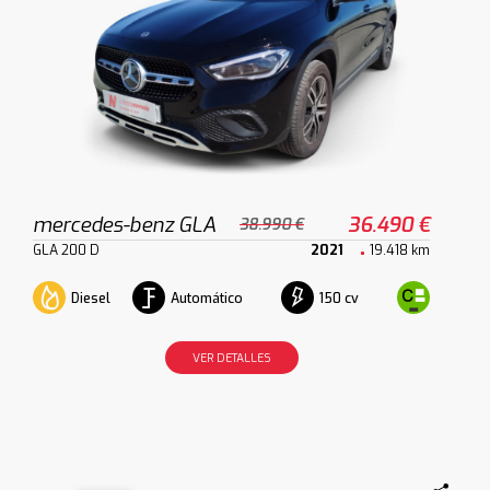
mercedes-benz GLA
36.490 €
38.990 €
GLA 200 D
2021
19.418 km
Diesel
Automático
150 cv
VER DETALLES