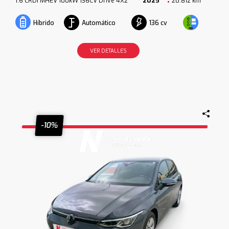
1.6 CRDi MHEV 100kW 136CV Drive 4X2
2025
20.812 km
Automático
136 cv
Híbrido
VER DETALLES
-10%