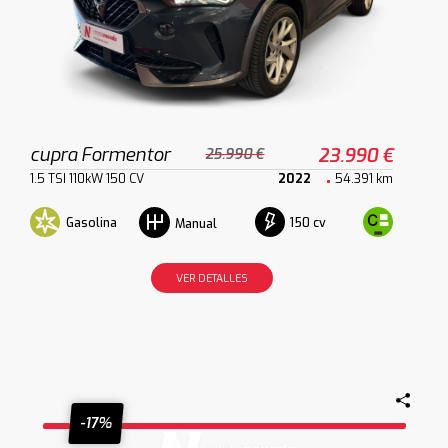
cupra Formentor
23.990 €
25.990 €
1.5 TSI 110kW 150 CV
2022
54.391 km
Gasolina
150 cv
Manual
VER DETALLES
-17%