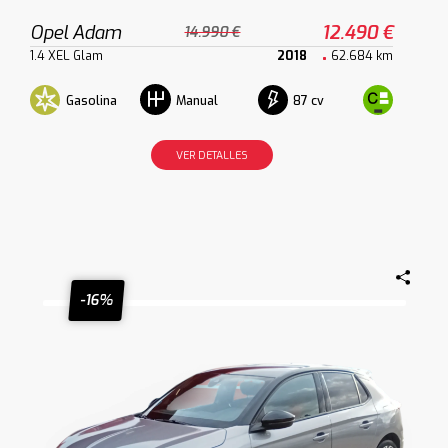
Opel Adam
12.490 €
14.990 €
1.4 XEL Glam
2018
62.684 km
Gasolina
87 cv
Manual
VER DETALLES
-16%