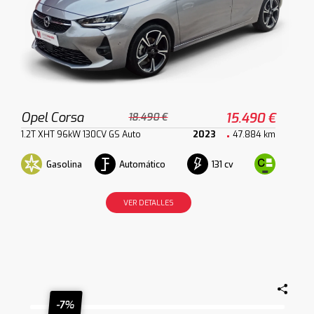
Opel Corsa
15.490 €
18.490 €
1.2T XHT 96kW 130CV GS Auto
2023
47.884 km
Gasolina
Automático
131 cv
VER DETALLES
-7%