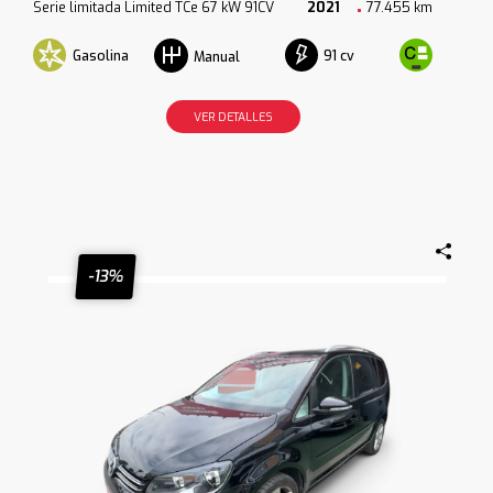
Serie limitada Limited TCe 67 kW 91CV
2021
77.455 km
Gasolina
91 cv
Manual
VER DETALLES
-13%