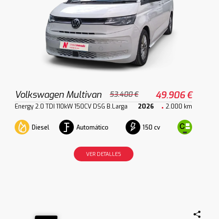
Volkswagen Multivan
49.906 €
53.400 €
Energy 2.0 TDI 110kW 150CV DSG B.Larga
2026
2.000 km
Diesel
Automático
150 cv
VER DETALLES