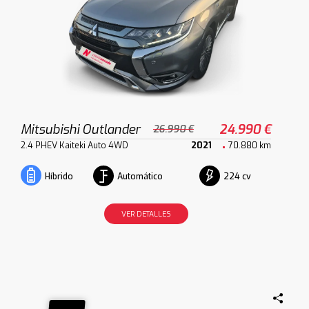
Mitsubishi Outlander
24.990 €
26.990 €
2.4 PHEV Kaiteki Auto 4WD
2021
70.880 km
Automático
224 cv
Híbrido
VER DETALLES