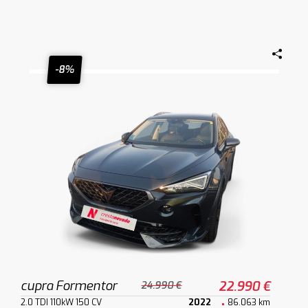
-8%
cupra Formentor
22.990 €
24.990 €
2.0 TDI 110kW 150 CV
2022
86.063 km