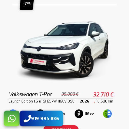
-7%
Volkswagen T-Roc
32.710 €
35.000 €
Launch Edition 1.5 eTSI 85kW 116CV DSG
2026
10.500 km
Automático
116 cv
Híbrido
919 994 836