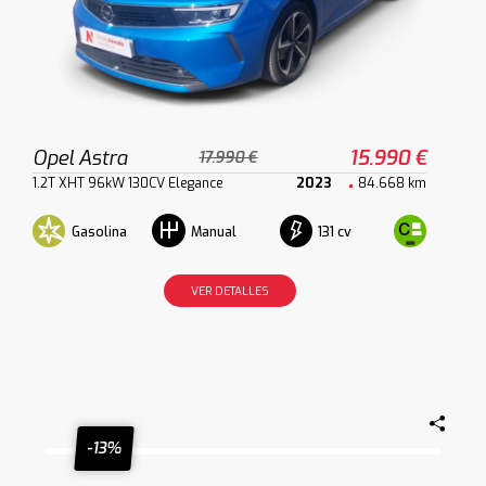
Opel Astra
15.990 €
17.990 €
1.2T XHT 96kW 130CV Elegance
2023
84.668 km
Gasolina
131 cv
Manual
VER DETALLES
-13%