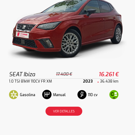
SEAT Ibiza
16.261 €
17.400 €
1.0 TSI 81kW 110CV FR XM
2023
36.438 km
Gasolina
110 cv
Manual
VER DETALLES