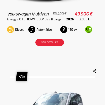
Volkswagen Multivan
49.906 €
53.400 €
Energy 2.0 TDI 110kW 150CV DSG B.Larga
2026
2.000 km
Diesel
Automático
150 cv
VER DETALLES
-7%