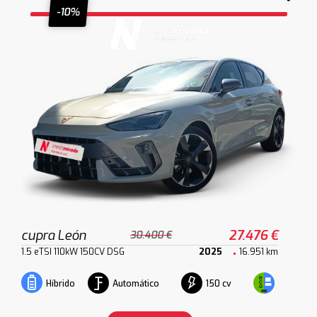
-10%
cupra León
27.476 €
30.400 €
1.5 eTSI 110kW 150CV DSG
2025
16.951 km
Automático
150 cv
Híbrido