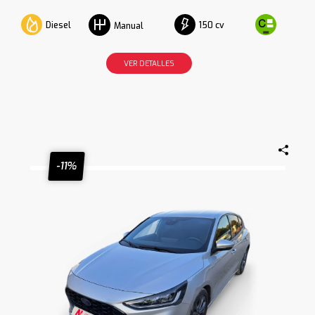
Diesel
150 cv
Manual
VER DETALLES
-11%