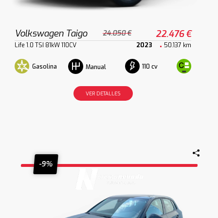
Volkswagen Taigo
22.476 €
24.050 €
Life 1.0 TSI 81kW 110CV
2023
50.137 km
Gasolina
110 cv
Manual
VER DETALLES
-9%