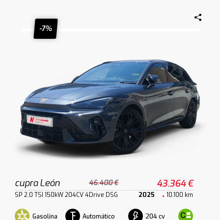
-7%
cupra León
43.364 €
46.400 €
SP 2.0 TSI 150kW 204CV 4Drive DSG
2025
10.100 km
Gasolina
Automático
204 cv