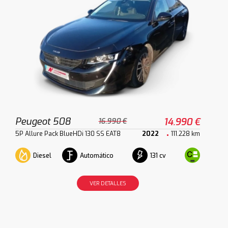
Peugeot 508
14.990 €
16.990 €
5P Allure Pack BlueHDi 130 SS EAT8
2022
111.228 km
Diesel
Automático
131 cv
VER DETALLES