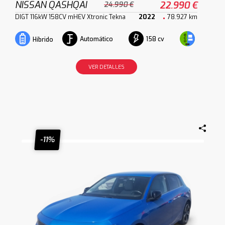
NISSAN QASHQAI
22.990 €
24.990 €
DIGT 116kW 158CV mHEV Xtronic Tekna
2022
78.927 km
Automático
158 cv
Híbrido
VER DETALLES
-11%