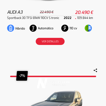
AUDI A3
20.490 €
22.490 €
Sportback 30 TFSI 81kW 110CV S tronic
2022
109.844 km
Automático
110 cv
Híbrido
VER DETALLES
-7%