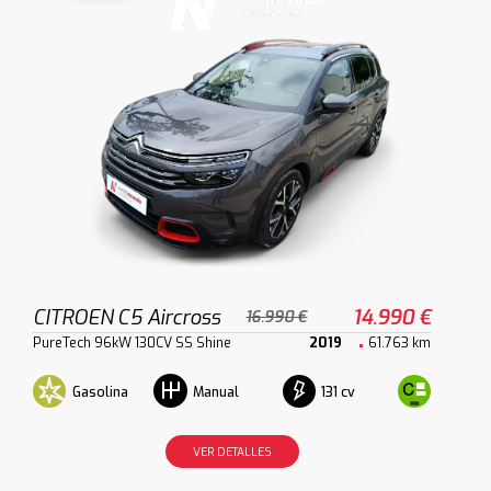
CITROEN C5 Aircross
14.990 €
16.990 €
PureTech 96kW 130CV SS Shine
2019
61.763 km
Gasolina
131 cv
Manual
VER DETALLES