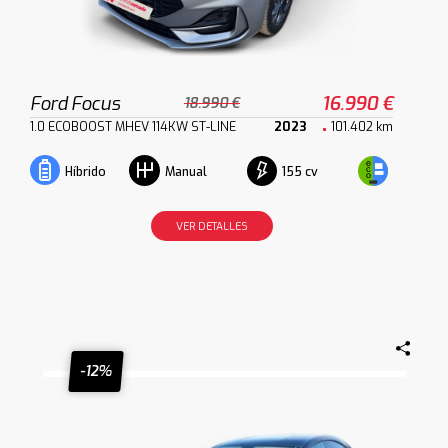
Ford Focus
16.990 €
18.990 €
1.0 ECOBOOST MHEV 114KW ST-LINE
2023
101.402 km
155 cv
Híbrido
Manual
VER DETALLES
-12%