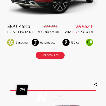
SEAT Ateca
26.542 €
28.400 €
1.5 TSI 110kW DSG 150CV XPerience XM
2023
52.464 km
Gasolina
Automático
150 cv
VER DETALLES
-7%