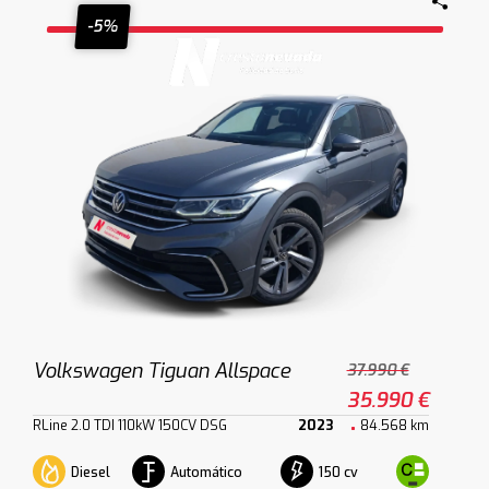
-5%
Volkswagen Tiguan Allspace
37.990 €
35.990 €
RLine 2.0 TDI 110kW 150CV DSG
2023
84.568 km
Diesel
Automático
150 cv