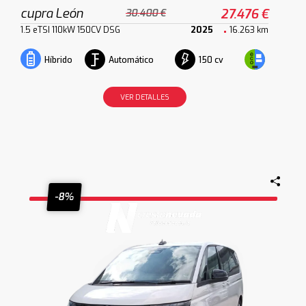
cupra León
27.476 €
30.400 €
1.5 eTSI 110kW 150CV DSG
2025
16.263 km
Automático
150 cv
Híbrido
VER DETALLES
-8%