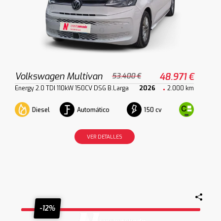
Volkswagen Multivan
48.971 €
53.400 €
Energy 2.0 TDI 110kW 150CV DSG B.Larga
2026
2.000 km
Diesel
Automático
150 cv
VER DETALLES
-12%