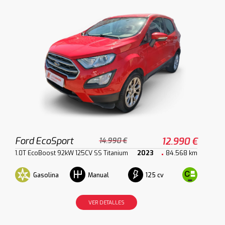
Ford EcoSport
12.990 €
14.990 €
1.0T EcoBoost 92kW 125CV SS Titanium
2023
84.568 km
Gasolina
125 cv
Manual
VER DETALLES