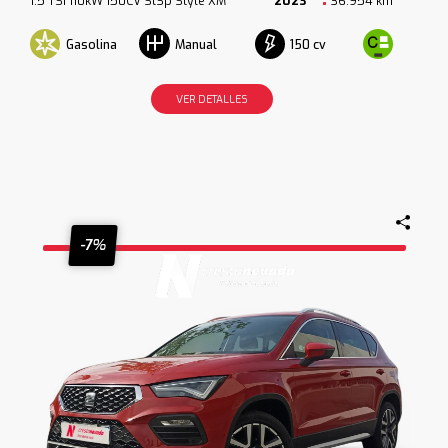
1.5 TSI 110kW 150CV StSp Style XM
2023
36.954 km
Gasolina
150 cv
Manual
VER DETALLES
-7%