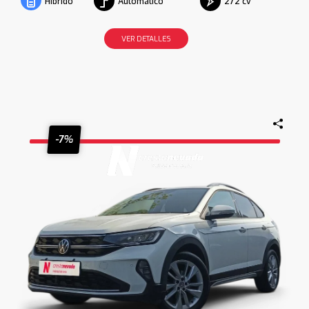
Automático
272 cv
Híbrido
VER DETALLES
-7%