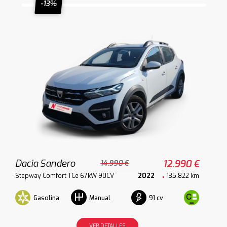
-13%
Dacia Sandero
12.990 €
14.990 €
Stepway Comfort TCe 67kW 90CV
2022
135.822 km
Gasolina
91 cv
Manual
VER DETALLES