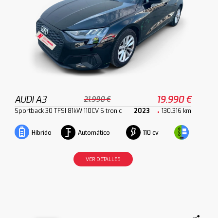
AUDI A3
19.990 €
21.990 €
Sportback 30 TFSI 81kW 110CV S tronic
2023
130.316 km
Automático
110 cv
Híbrido
VER DETALLES