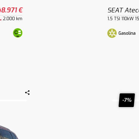
48.971 €
SEAT Atec
2.000 km
1.5 TSI 110kW 
Gasolina
-7%