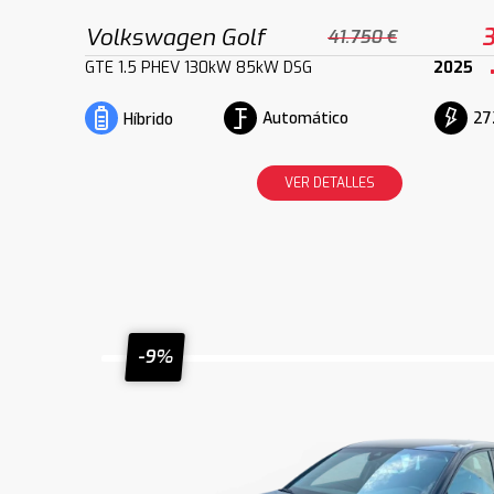
Volkswagen Golf
3
41.750 €
GTE 1.5 PHEV 130kW 85kW DSG
2025
Automático
27
Híbrido
VER DETALLES
-9%