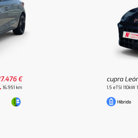
7.476 €
cupra Leó
16.951 km
1.5 eTSI 110kW
Híbrido