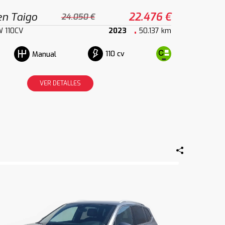
n Taigo
22.476 €
24.050 €
kW 110CV
2023
50.137 km
110 cv
Manual
VER DETALLES