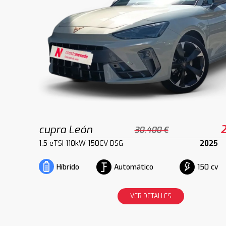
cupra León
2
30.400 €
1.5 eTSI 110kW 150CV DSG
2025
Automático
150 cv
Híbrido
VER DETALLES