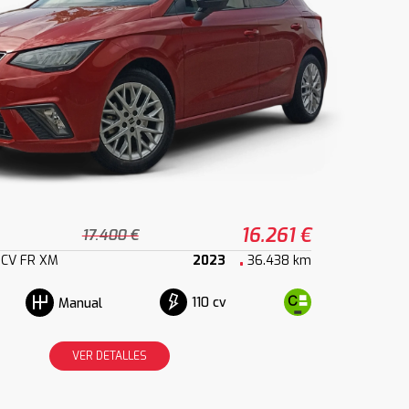
16.261 €
17.400 €
10CV FR XM
2023
36.438 km
110 cv
Manual
VER DETALLES