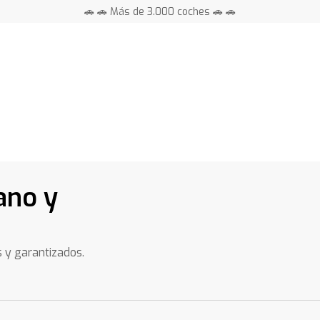
🚗 🚗 Más de 3.000 coches 🚗 🚗
📍 Centros en toda España ⭐
ano y
s y garantizados.