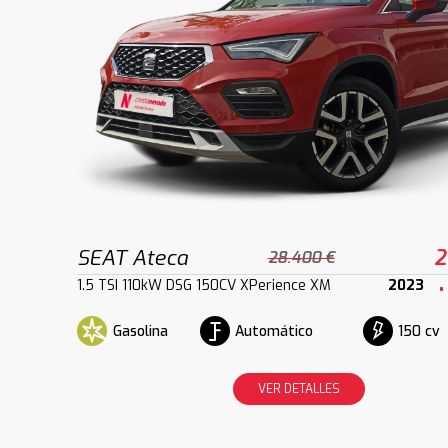
SEAT Ateca
2
28.400 €
1.5 TSI 110kW DSG 150CV XPerience XM
2023
Gasolina
Automático
150 cv
VER DETALLES