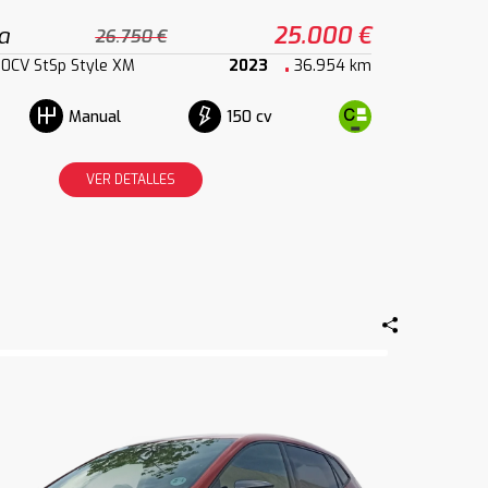
a
25.000 €
26.750 €
150CV StSp Style XM
2023
36.954 km
150 cv
Manual
VER DETALLES