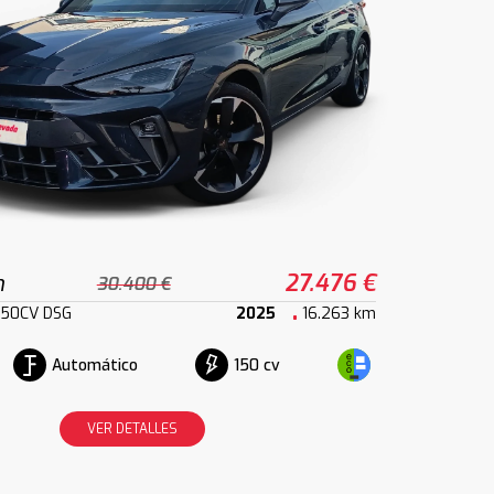
n
27.476 €
30.400 €
 150CV DSG
2025
16.263 km
Automático
150 cv
VER DETALLES