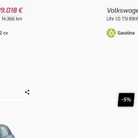
9.018 €
Volkswage
14.366 km
Life 1.0 TSI 81
2 cv
Gasolina
-5%