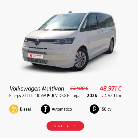
Volkswagen Multivan
48.971 €
53.400 €
Energy 2.0 TDI 110kW 150CV DSG B.Larga
2026
4.520 km
Diesel
Automático
150 cv
VER DETALLES