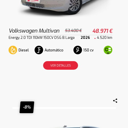
Volkswagen Multivan
48.971 €
53.400 €
Energy 2.0 TDI 110kW 150CV DSG B.Larga
2026
4.520 km
Diesel
Automático
150 cv
VER DETALLES
-8%