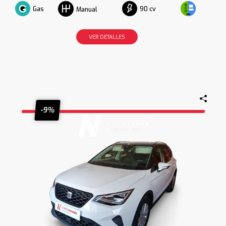
Gas
90 cv
Manual
VER DETALLES
-9%