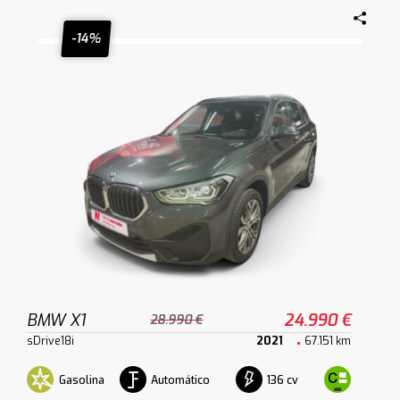
-14%
BMW X1
24.990 €
28.990 €
sDrive18i
2021
67.151 km
Gasolina
Automático
136 cv