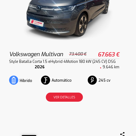
Volkswagen Multivan
67.663 €
73.400 €
Style Batalla Corta 1.5 eHybrid 4Motion 180 kW (245 CV) DSG
2026
9.646 km
Automático
245 cv
Híbrido
VER DETALLES