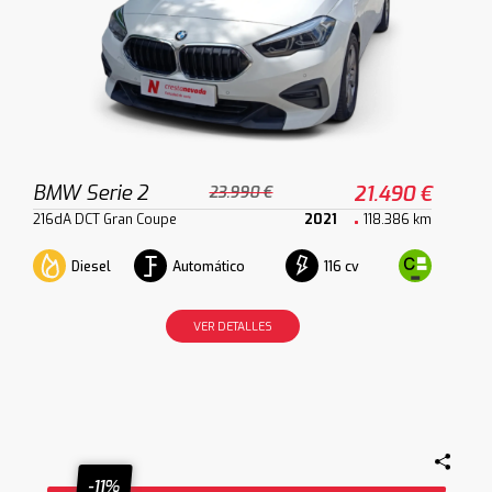
BMW Serie 2
21.490 €
23.990 €
216dA DCT Gran Coupe
2021
118.386 km
Diesel
Automático
116 cv
VER DETALLES
-11%