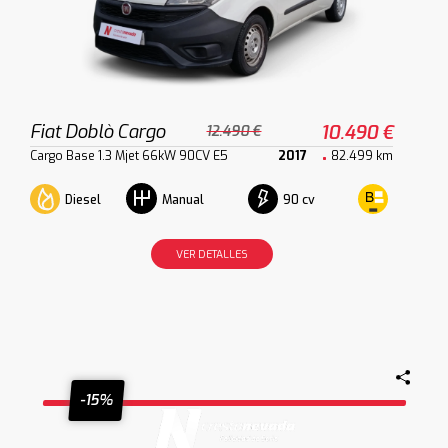
Fiat Doblò Cargo
10.490 €
12.490 €
Cargo Base 1.3 Mjet 66kW 90CV E5
2017
82.499 km
Diesel
90 cv
Manual
VER DETALLES
-15%