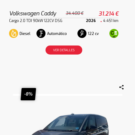
Volkswagen Caddy
31.214 €
34.400 €
Cargo 2.0 TDI 90kW 122CV DSG
2026
4.451 km
Diesel
Automático
122 cv
VER DETALLES
-8%