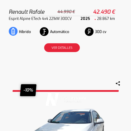
Renault Rafale
42.490 €
44.990 €
Esprit Alpine ETech 4x4 221kW 300CV
2025
28.867 km
Automático
300 cv
Híbrido
VER DETALLES
-10%