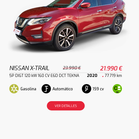
NISSAN X-TRAIL
21.990 €
23.990 €
5P DIGT 120 kW 160 CV E6D DCT TEKNA
2020
77.719 km
Gasolina
Automático
159 cv
VER DETALLES