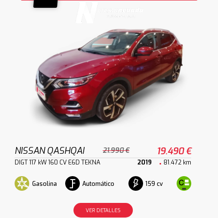
NISSAN QASHQAI
19.490 €
21.990 €
DIGT 117 kW 160 CV E6D TEKNA
2019
81.472 km
Gasolina
Automático
159 cv
VER DETALLES