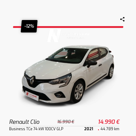
-12%
Renault Clio
14.990 €
16.990 €
Business TCe 74 kW 100CV GLP
2021
44.789 km