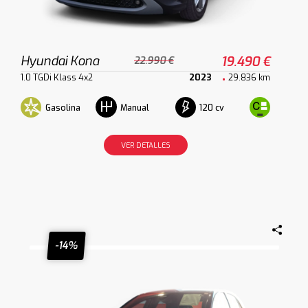
Hyundai Kona
19.490 €
22.990 €
1.0 TGDi Klass 4x2
2023
29.836 km
Gasolina
120 cv
Manual
VER DETALLES
-14%