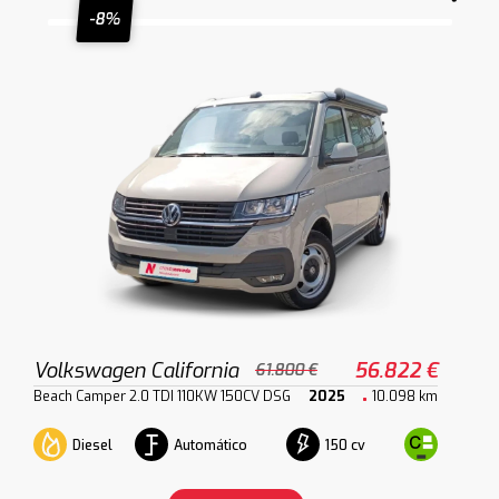
-8%
Volkswagen California
56.822 €
61.800 €
Beach Camper 2.0 TDI 110KW 150CV DSG
2025
10.098 km
Diesel
Automático
150 cv