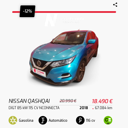
-12%
NISSAN QASHQAI
18.490 €
20.990 €
DIGT 85 kW 115 CV NCONNECTA
2018
67.084 km
Gasolina
Automático
116 cv