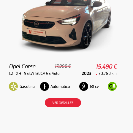
Opel Corsa
15.490 €
17.990 €
1.2T XHT 96kW 130CV GS Auto
2023
70.780 km
Gasolina
Automático
131 cv
VER DETALLES