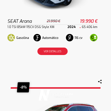
SEAT Arona
19.990 €
21.990 €
1.0 TSI 85kW 115CV DSG Style XM
2024
65.406 km
Gasolina
Automático
116 cv
VER DETALLES
-8%