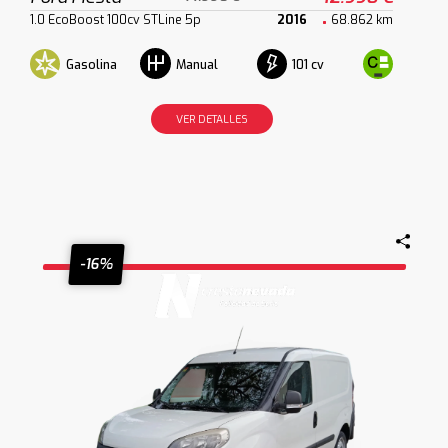
1.0 EcoBoost 100cv STLine 5p
2016
68.862 km
Gasolina
101 cv
Manual
VER DETALLES
-16%