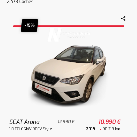
2.473
Coches
-15%
SEAT Arona
10.990 €
12.990 €
1.0 TGI 66kW 90CV Style
2019
90.219 km