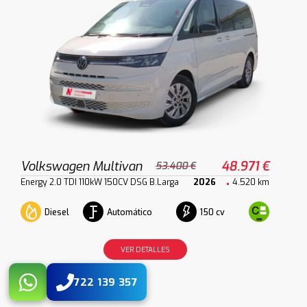
Volkswagen Multivan
48.971 €
53.400 €
Energy 2.0 TDI 110kW 150CV DSG B.Larga
2026
4.520 km
Diesel
Automático
150 cv
VER DETALLES
722 139 357