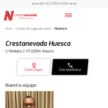
📍 Centros en toda España ⭐
🚗 🚗 Más de 3.000 coches 🚗 🚗
📍 Centros en toda España ⭐
Huesca
Inicio
Coches de segunda mano
Crestanevada Huesca
C/ Badajoz 2, CP 22004, Huesca.
distance
call
Cómo llegar
Cita telefónica
Nuestro equipo