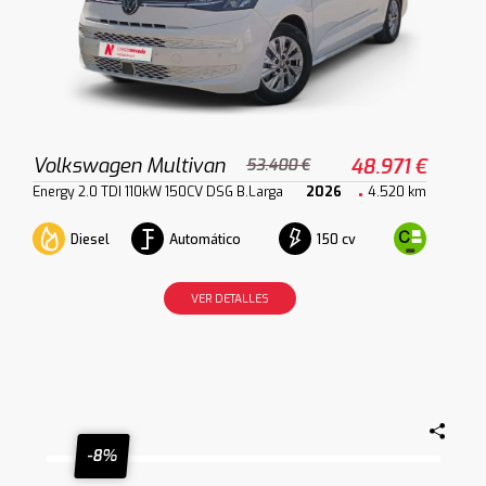
Volkswagen Multivan
48.971 €
53.400 €
Energy 2.0 TDI 110kW 150CV DSG B.Larga
2026
4.520 km
Diesel
Automático
150 cv
VER DETALLES
-8%