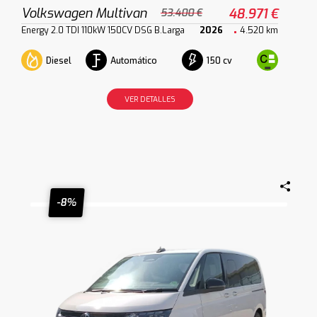
Volkswagen Multivan
48.971 €
53.400 €
Energy 2.0 TDI 110kW 150CV DSG B.Larga
2026
4.520 km
Diesel
Automático
150 cv
VER DETALLES
-8%