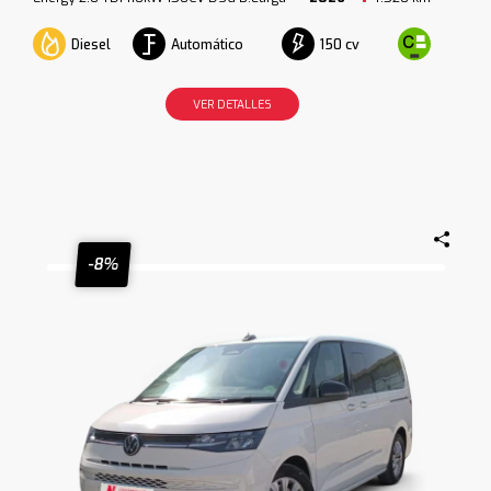
Diesel
Automático
150 cv
VER DETALLES
-8%