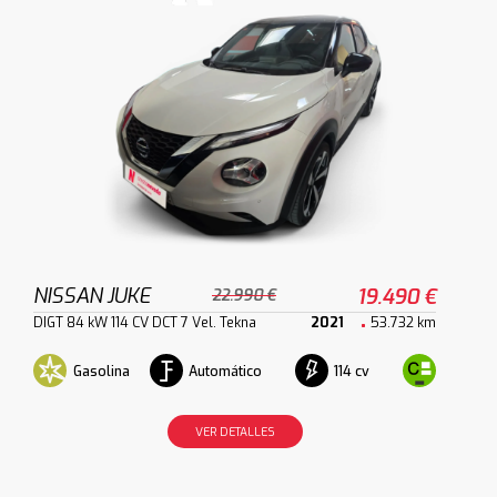
NISSAN JUKE
19.490 €
22.990 €
DIGT 84 kW 114 CV DCT 7 Vel. Tekna
2021
53.732 km
Gasolina
Automático
114 cv
VER DETALLES