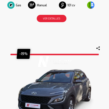
Gas
101 cv
Manual
VER DETALLES
-15%