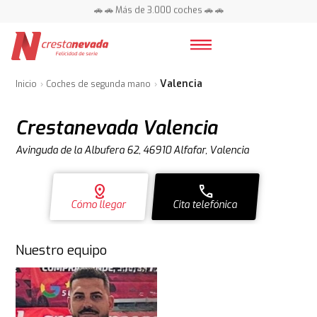
📍 Centros en toda España ⭐
🚗 🚗 Más de 3.000 coches 🚗 🚗
📍 Centros en toda España ⭐
Valencia
Inicio
Coches de segunda mano
Crestanevada Valencia
Avinguda de la Albufera 62, 46910 Alfafar, Valencia
distance
call
Cómo llegar
Cita telefónica
Nuestro equipo