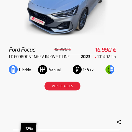
Ford Focus
16.990 €
18.990 €
1.0 ECOBOOST MHEV 114KW ST-LINE
2023
101.402 km
155 cv
Híbrido
Manual
VER DETALLES
-12%