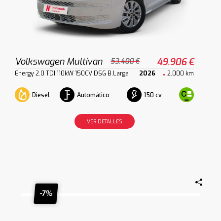
Volkswagen Multivan
49.906 €
53.400 €
Energy 2.0 TDI 110kW 150CV DSG B.Larga
2026
2.000 km
Diesel
Automático
150 cv
VER DETALLES
-7%