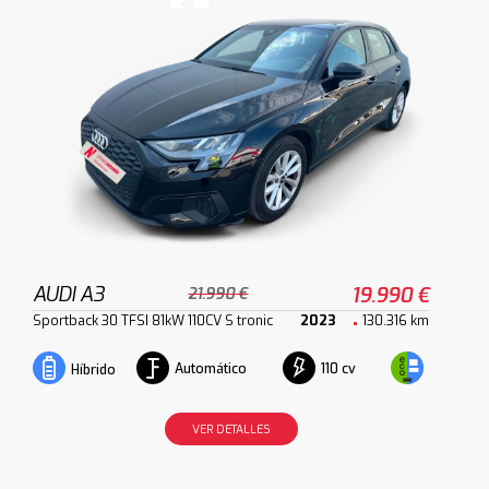
AUDI A3
19.990 €
21.990 €
Sportback 30 TFSI 81kW 110CV S tronic
2023
130.316 km
Automático
110 cv
Híbrido
VER DETALLES