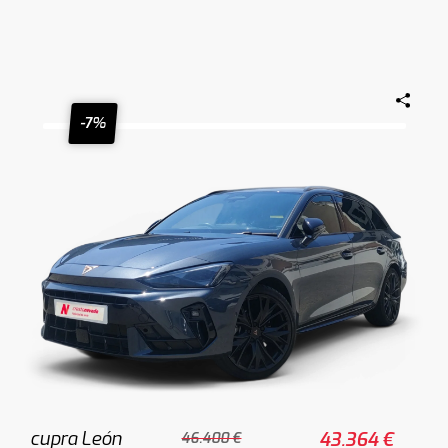
-7%
cupra León
43.364 €
46.400 €