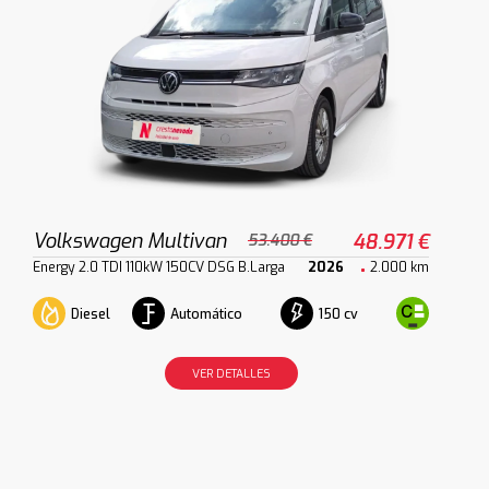
Volkswagen Multivan
48.971 €
53.400 €
Energy 2.0 TDI 110kW 150CV DSG B.Larga
2026
2.000 km
Diesel
Automático
150 cv
VER DETALLES