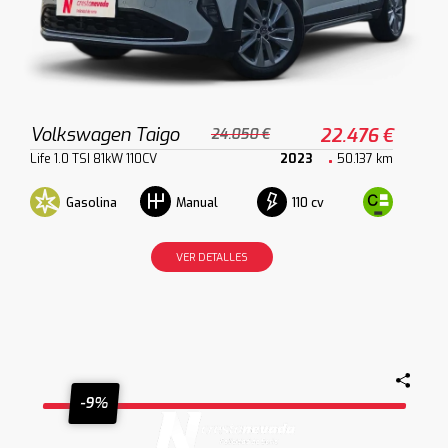
Volkswagen Taigo
22.476 €
24.050 €
Life 1.0 TSI 81kW 110CV
2023
50.137 km
Gasolina
110 cv
Manual
VER DETALLES
-9%