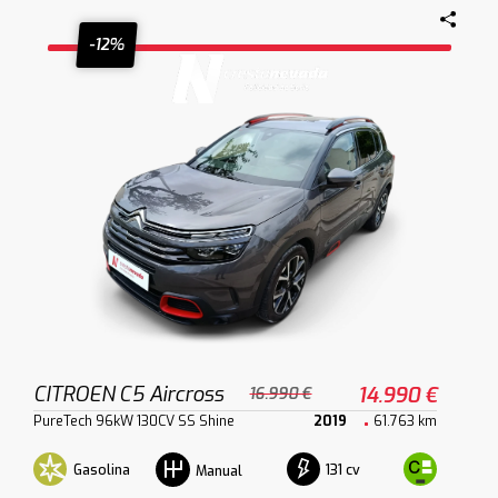
-12%
CITROEN C5 Aircross
14.990 €
16.990 €
PureTech 96kW 130CV SS Shine
2019
61.763 km
Gasolina
131 cv
Manual