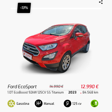
-13%
Ford EcoSport
12.990 €
14.990 €
1.0T EcoBoost 92kW 125CV SS Titanium
2023
84.568 km
Gasolina
125 cv
Manual