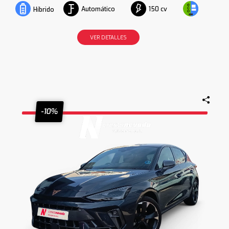
Automático
150 cv
Híbrido
VER DETALLES
-10%