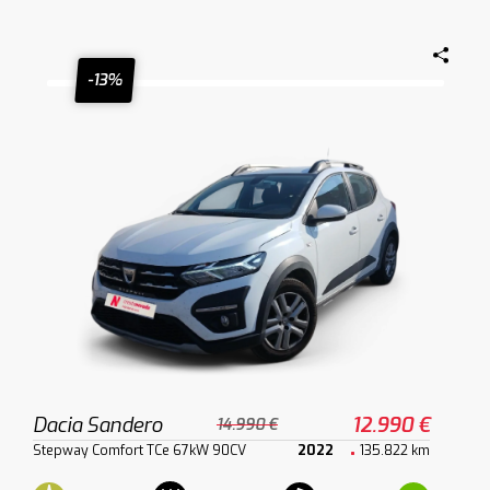
-13%
Dacia Sandero
12.990 €
14.990 €
Stepway Comfort TCe 67kW 90CV
2022
135.822 km