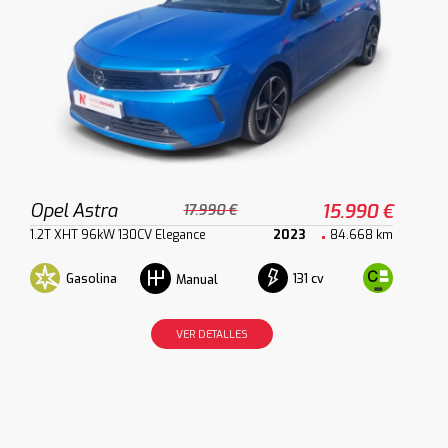
Opel Astra
15.990 €
17.990 €
1.2T XHT 96kW 130CV Elegance
2023
84.668 km
Gasolina
131 cv
Manual
VER DETALLES