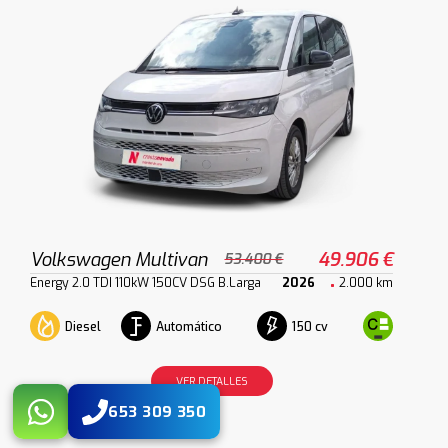
Volkswagen Multivan
49.906 €
53.400 €
Energy 2.0 TDI 110kW 150CV DSG B.Larga
2026
2.000 km
Diesel
Automático
150 cv
VER DETALLES
653 309 350