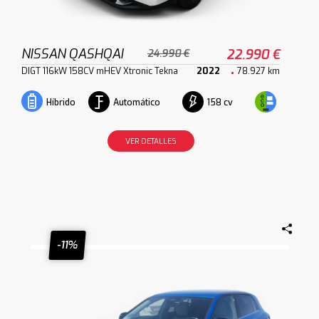
NISSAN QASHQAI
22.990 €
24.990 €
DIGT 116kW 158CV mHEV Xtronic Tekna
2022
78.927 km
Automático
158 cv
Híbrido
VER DETALLES
-11%