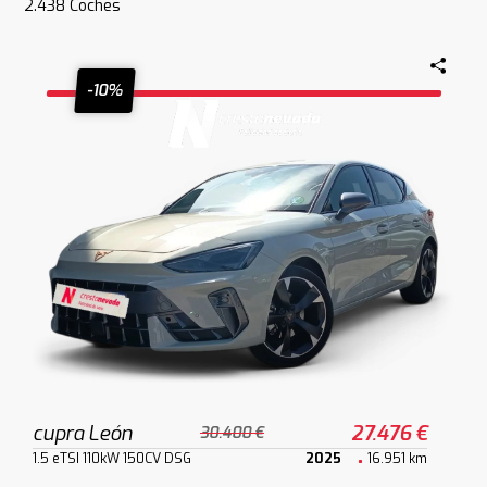
2.438
Coches
-10%
cupra León
27.476 €
30.400 €
1.5 eTSI 110kW 150CV DSG
2025
16.951 km