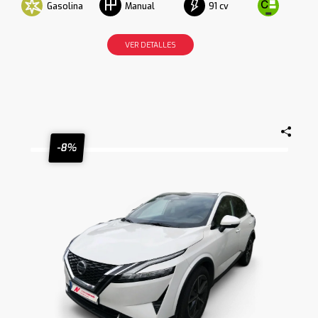
Gasolina
91 cv
Manual
VER DETALLES
-8%