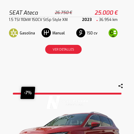
SEAT Ateca
25.000 €
26.750 €
1.5 TSI 110kW 150CV StSp Style XM
2023
36.954 km
Gasolina
150 cv
Manual
VER DETALLES
-7%