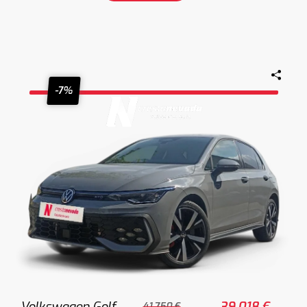
-7%
Volkswagen Golf
39.018 €
41.750 €