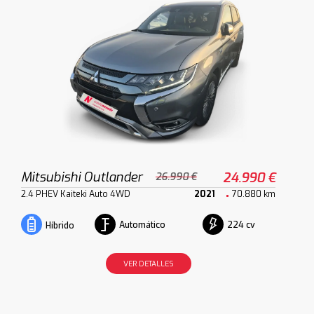
Mitsubishi Outlander
24.990 €
26.990 €
2.4 PHEV Kaiteki Auto 4WD
2021
70.880 km
Automático
224 cv
Híbrido
VER DETALLES