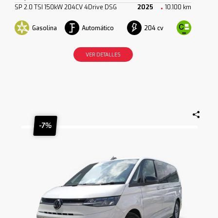
SP 2.0 TSI 150kW 204CV 4Drive DSG
2025
10.100 km
Gasolina
Automático
204 cv
VER DETALLES
-7%