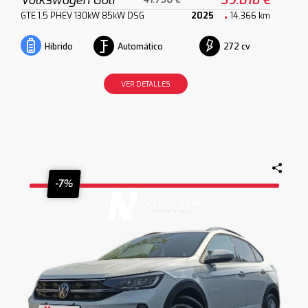
GTE 1.5 PHEV 130kW 85kW DSG
2025
14.366 km
Automático
272 cv
Híbrido
VER DETALLES
-7%