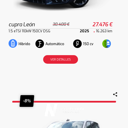
cupra León
27.476 €
30.400 €
1.5 eTSI 110kW 150CV DSG
2025
16.263 km
Automático
150 cv
Híbrido
VER DETALLES
-8%