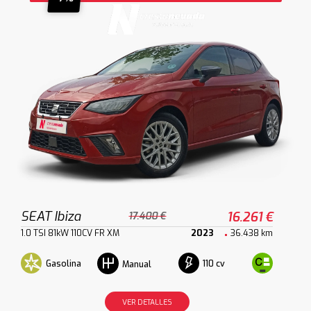
SEAT Ibiza
16.261 €
17.400 €
1.0 TSI 81kW 110CV FR XM
2023
36.438 km
Gasolina
110 cv
Manual
VER DETALLES