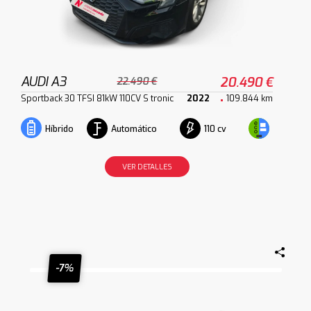
AUDI A3
20.490 €
22.490 €
Sportback 30 TFSI 81kW 110CV S tronic
2022
109.844 km
Automático
110 cv
Híbrido
VER DETALLES
-7%