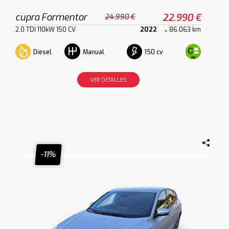
cupra Formentor
22.990 €
24.990 €
2.0 TDI 110kW 150 CV
2022
86.063 km
Diesel
150 cv
Manual
VER DETALLES
-11%