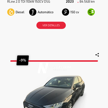
RLine 2.0 TDI 110kW 150CV DSG
2023
84.568 km
Diesel
Automático
150 cv
VER DETALLES
-9%