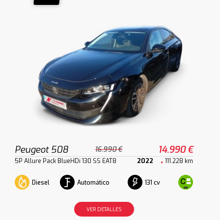
Peugeot 508
14.990 €
16.990 €
5P Allure Pack BlueHDi 130 SS EAT8
2022
111.228 km
Diesel
Automático
131 cv
VER DETALLES