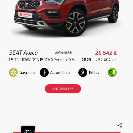
SEAT Ateca
26.542 €
28.400 €
1.5 TSI 110kW DSG 150CV XPerience XM
2023
52.464 km
Gasolina
Automático
150 cv
VER DETALLES
-7%