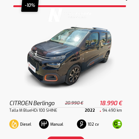
-10%
CITROEN Berlingo
18.990 €
20.990 €
Talla M BlueHDi 100 SHINE
2022
94.490 km
Diesel
102 cv
Manual