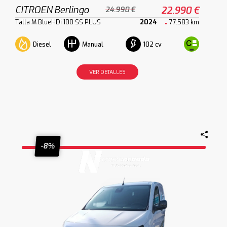
CITROEN Berlingo
22.990 €
24.990 €
Talla M BlueHDi 100 SS PLUS
2024
77.583 km
Diesel
102 cv
Manual
VER DETALLES
-8%