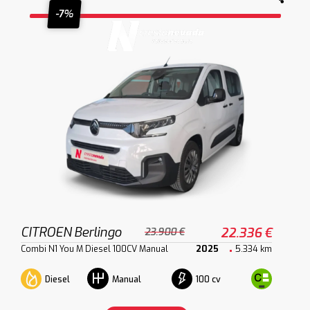
-7%
CITROEN Berlingo
22.336 €
23.900 €
Combi N1 You M Diesel 100CV Manual
2025
5.334 km
Diesel
100 cv
Manual