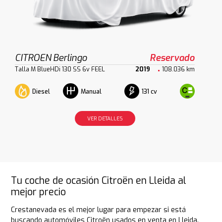
CITROEN Berlingo
Reservado
Talla M BlueHDi 130 SS 6v FEEL
2019
108.036 km
Diesel
131 cv
Manual
VER DETALLES
Tu coche de ocasión Citroën en Lleida al
mejor precio
Crestanevada es el mejor lugar para empezar si está
buscando automóviles Citroën usados en venta en Lleida.