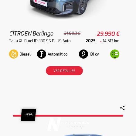
CITROEN Berlingo
29.990 €
31.990 €
Talla XL BlueHDi 130 SS PLUS Auto
2025
14.513 km
Diesel
Automático
131 cv
VER DETALLES
-3%