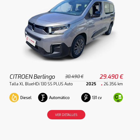
CITROEN Berlingo
29.490 €
30.490 €
Talla XL BlueHDi 130 SS PLUS Auto
2025
26.356 km
Diesel
Automático
131 cv
VER DETALLES