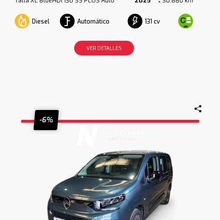
Talla XL BlueHDi 130 SS PLUS Auto
2025
30.880 km
Diesel
Automático
131 cv
VER DETALLES
-6%