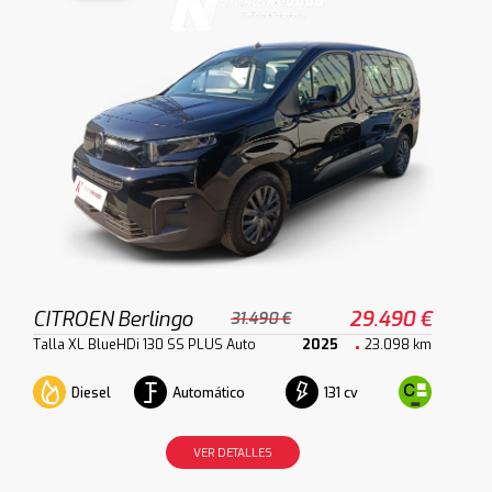
CITROEN Berlingo
29.490 €
31.490 €
Talla XL BlueHDi 130 SS PLUS Auto
2025
23.098 km
Diesel
Automático
131 cv
VER DETALLES