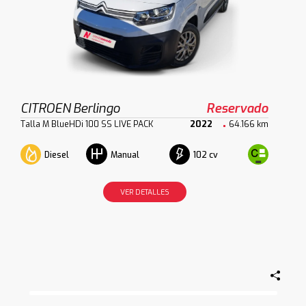
CITROEN Berlingo
Reservado
Talla M BlueHDi 100 SS LIVE PACK
2022
64.166 km
Diesel
102 cv
Manual
VER DETALLES