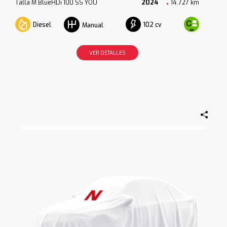
Talla M BlueHDi 100 SS YOU
2024
14.727 km
Diesel
102 cv
Manual
VER DETALLES