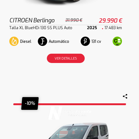
CITROEN Berlingo
29.990 €
31.990 €
Talla XL BlueHDi 130 SS PLUS Auto
2025
17.483 km
Diesel
Automático
131 cv
VER DETALLES
-10%