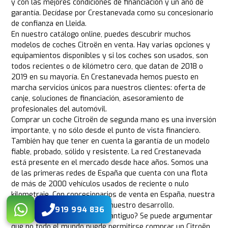
y con las mejores condiciones de financiación y un año de
garantía. Decídase por Crestanevada como su concesionario
de confianza en Lleida.
En nuestro catálogo online, puedes descubrir muchos
modelos de coches Citroën en venta. Hay varias opciones y
equipamientos disponibles y si los coches son usados, son
todos recientes o de kilómetro cero, que datan de 2018 o
2019 en su mayoría. En Crestanevada hemos puesto en
marcha servicios únicos para nuestros clientes: oferta de
canje, soluciones de financiación, asesoramiento de
profesionales del automóvil.
Comprar un coche Citroën de segunda mano es una inversión
importante, y no sólo desde el punto de vista financiero.
También hay que tener en cuenta la garantía de un modelo
fiable, probado, sólido y resistente. La red Crestanevada
está presente en el mercado desde hace años. Somos una
de las primeras redes de España que cuenta con una flota
de más de 2000 vehículos usados de reciente o nulo
kilometraje. Con concesionarios de venta en España, nuestra
experiencia es la garantía de nuestro desarrollo.
919 994 836
¿Por qué comprar un Citroën antiguo? Se puede argumentar
que no todo el mundo puede permitirse comprar un Citroën