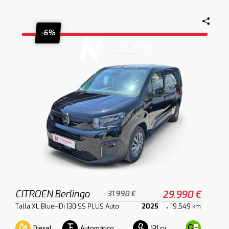
-6%
CITROEN Berlingo
29.990 €
31.990 €
Talla XL BlueHDi 130 SS PLUS Auto
2025
19.549 km
Diesel
Automático
131 cv