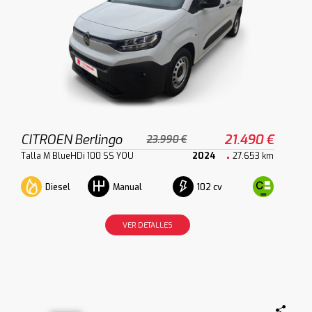
CITROEN Berlingo
21.490 €
23.990 €
Talla M BlueHDi 100 SS YOU
2024
27.653 km
Diesel
102 cv
Manual
VER DETALLES