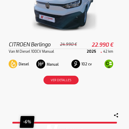
CITROEN Berlingo
22.990 €
24.990 €
Van M Diesel 100CV Manual
2025
42 km
Diesel
102 cv
Manual
VER DETALLES
-6%