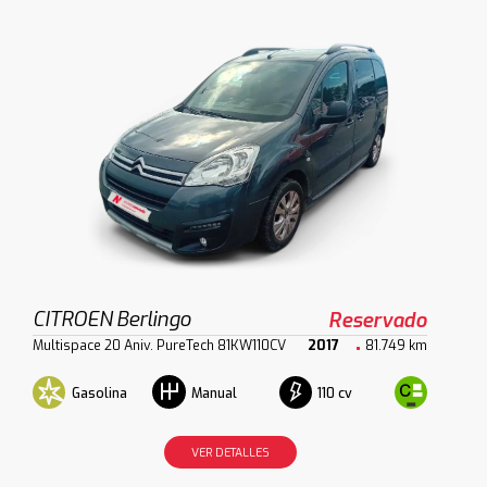
CITROEN Berlingo
Reservado
Multispace 20 Aniv. PureTech 81KW110CV
2017
81.749 km
Gasolina
110 cv
Manual
VER DETALLES