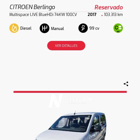
CITROEN Berlingo
Reservado
Multispace LIVE BlueHDi 74KW 100CV
2017
103.313 km
Diesel
99 cv
Manual
VER DETALLES