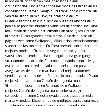
la opción de financiación más adecuados a sus
circunstancias. Encuentre todos los modelos Citroën en su
concesionario Citroën. Venga a Crestanevada a comprar su
vehículo usado, seminuevo, de ocasión o de km 0.
Puede visitarnos en cualquiera de nuestras oficinas de la
península para ver nuestros vehículos de ocasión, incluidos
los Citroën de ocasión actualmente en stock y los Citroën
Kilómetro 0 con grandes descuentos. Deje de buscar en
páginas web como Wallapop y Milanuncios inmediatamente
y ahórrese las molestias. En Crestanevada, encontrará los
mejores modelos Citroën de segunda mano, y saldrá
satisfecho sabiendo que ha conseguido una gran ganga en
su automóvil de ocasión. Estamos deseando conocerle, y
estaremos con usted en cada paso del camino para
asegurarnos de que se marcha con el mejor automóvil
seminuevo, usado y de km 0 al precio más asequible. Y aún
mejor si se trata de un Citroën de segunda mano.
Si ha estado buscando en Milanuncios o Wallapop los
mejores Citroën de segunda mano, debería elegir un
concesionario como Crestanevada especializado en esta
marca y modelo. Disponemos de múltiples concesionarios en
toda España, por lo que no tendrá que depender de